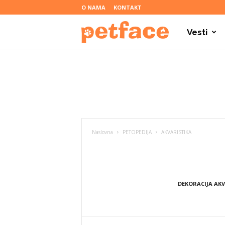
O NAMA
KONTAKT
Vesti
P
e
t
Naslovna
PETOPEDIJA
AKVARISTIKA
f
a
DEKORACIJA AK
c