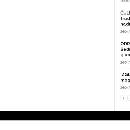
26/04
ČULI
trud
nad
26/04
ODRA
Sed
4.00
26/04
IZG
mog
26/04