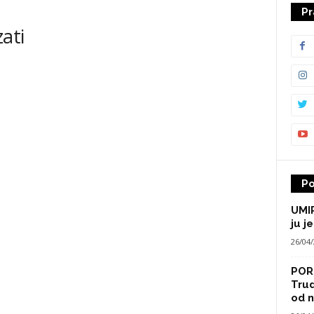
Pr
ati
Po
UMIR
ju je
26/04
POR
Trud
od n