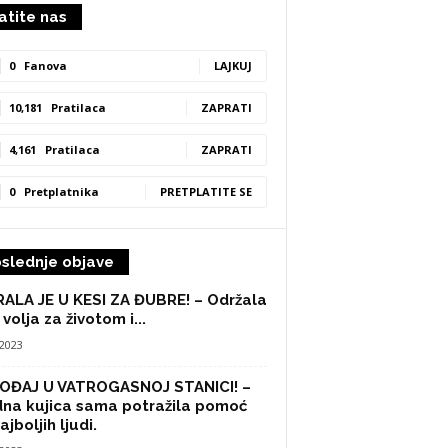
atite nas
0
Fanova
LAJKUJ
10,181
Pratilaca
ZAPRATI
4,161
Pratilaca
ZAPRATI
0
Pretplatnika
PRETPLATITE SE
slednje objave
ALA JE U KESI ZA ĐUBRE! – Održala
 volja za životom i...
/2023
OĐAJ U VATROGASNOJ STANICI! –
na kujica sama potražila pomoć
ajboljih ljudi.