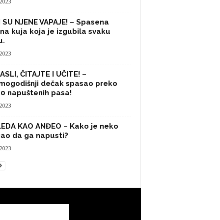
/2023
 SU NJENE VAPAJE! – Spasena
na kuja koja je izgubila svaku
u.
/2023
SLI, ČITAJTE I UČITE! –
mogodišnji dečak spasao preko
0 napuštenih pasa!
/2023
LEDA KAO ANĐEO – Kako je neko
ao da ga napusti?
/2023