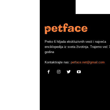
Preko 6 hiljada ekskluzivnih vesti i najveća
enciklopedija iz sveta životinja. Trajemo već 
godina
Kontaktirajte nas:
petface.net@gmail.com