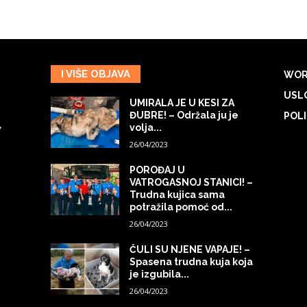
I VIŠE OBJAVA
WOR
USLO
UMIRALA JE U KESI ZA
ĐUBRE! – Održala ju je
POLI
volja...
7
26/04/2023
POROĐAJ U
VATROGASNOJ STANICI! –
Trudna kujica sama
potražila pomoć od...
26/04/2023
ČULI SU NJENE VAPAJE! –
Spasena trudna kuja koja
je izgubila...
26/04/2023