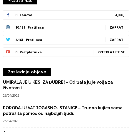
Pratite nas
0
Fanova
LAJKUJ
10,181
Pratilaca
ZAPRATI
4,161
Pratilaca
ZAPRATI
0
Pretplatnika
PRETPLATITE SE
Poslednje objave
UMIRALA JE U KESI ZA ĐUBRE! – Održala ju je volja za
životom i...
26/04/2023
POROĐAJ U VATROGASNOJ STANICI! – Trudna kujica sama
potražila pomoć od najboljih ljudi.
26/04/2023