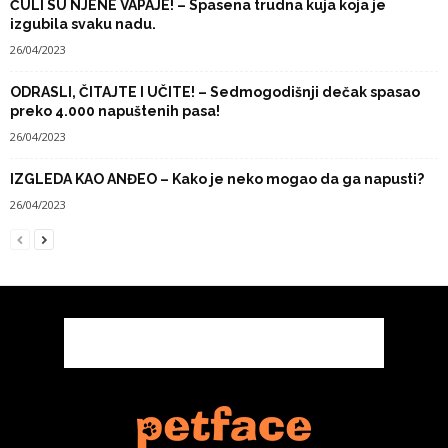
ČULI SU NJENE VAPAJE! – Spasena trudna kuja koja je
izgubila svaku nadu.
26/04/2023
ODRASLI, ČITAJTE I UČITE! – Sedmogodišnji dečak spasao
preko 4.000 napuštenih pasa!
26/04/2023
IZGLEDA KAO ANĐEO – Kako je neko mogao da ga napusti?
26/04/2023