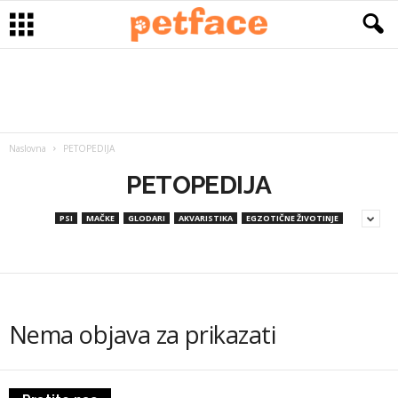
Naslovna
PETOPEDIJA
PETOPEDIJA
PSI
MAČKE
GLODARI
AKVARISTIKA
EGZOTIČNE ŽIVOTINJE
Nema objava za prikazati