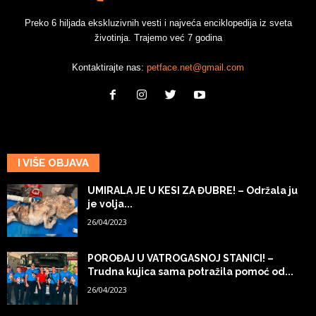
Preko 6 hiljada ekskluzivnih vesti i najveća enciklopedija iz sveta
životinja. Trajemo već 7 godina
Kontaktirajte nas:
petface.net@gmail.com
I VIŠE OBJAVA
UMIRALA JE U KESI ZA ĐUBRE! – Održala ju
je volja...
26/04/2023
POROĐAJ U VATROGASNOJ STANICI! –
Trudna kujica sama potražila pomoć od...
26/04/2023