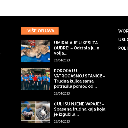
I VIŠE OBJAVA
WOR
USLO
UMIRALA JE U KESI ZA
ĐUBRE! – Održala ju je
POLI
volja...
7
26/04/2023
POROĐAJ U
VATROGASNOJ STANICI! –
Trudna kujica sama
potražila pomoć od...
26/04/2023
ČULI SU NJENE VAPAJE! –
Spasena trudna kuja koja
je izgubila...
26/04/2023