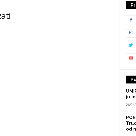
Pr
ati
Po
UMIR
ju je
26/04
POR
Trud
od n