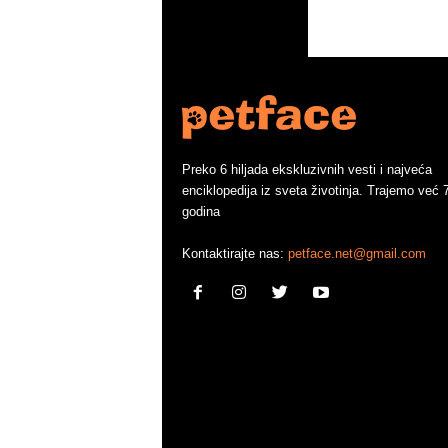
Preko 6 hiljada ekskluzivnih vesti i najveća
enciklopedija iz sveta životinja. Trajemo već 
godina
Kontaktirajte nas:
petface.net@gmail.com