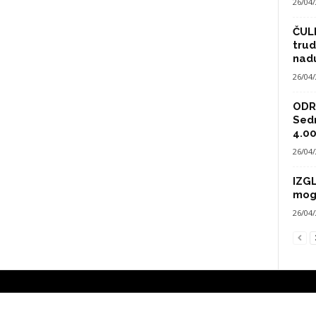
26/04
ČULI
trud
nad
26/04
ODRA
Sed
4.00
26/04
IZG
mog
26/04