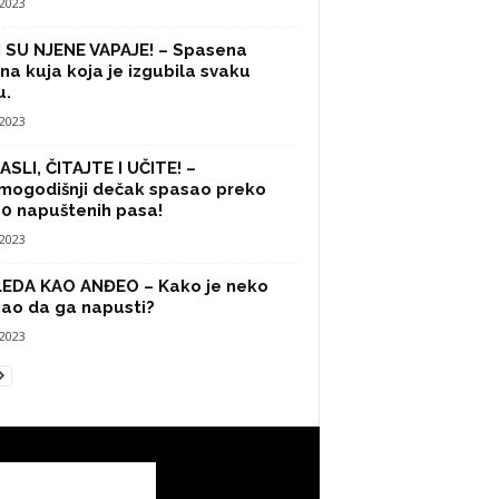
/2023
 SU NJENE VAPAJE! – Spasena
na kuja koja je izgubila svaku
u.
/2023
SLI, ČITAJTE I UČITE! –
mogodišnji dečak spasao preko
0 napuštenih pasa!
/2023
LEDA KAO ANĐEO – Kako je neko
ao da ga napusti?
/2023