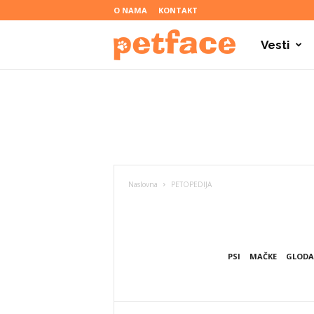
O NAMA
KONTAKT
Vesti
P
e
t
Naslovna
PETOPEDIJA
f
a
PSI
MAČKE
GLODA
c