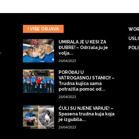
I VIŠE OBJAVA
WOR
USLO
UMIRALA JE U KESI ZA
ĐUBRE! – Održala ju je
POLI
volja...
7
26/04/2023
POROĐAJ U
VATROGASNOJ STANICI! –
Trudna kujica sama
potražila pomoć od...
26/04/2023
ČULI SU NJENE VAPAJE! –
Spasena trudna kuja koja
je izgubila...
26/04/2023