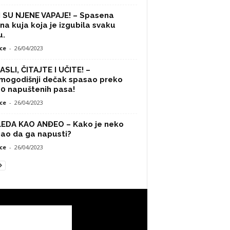
 SU NJENE VAPAJE! – Spasena
na kuja koja je izgubila svaku
u.
ce
-
26/04/2023
SLI, ČITAJTE I UČITE! –
mogodišnji dečak spasao preko
0 napuštenih pasa!
ce
-
26/04/2023
LEDA KAO ANĐEO – Kako je neko
ao da ga napusti?
ce
-
26/04/2023