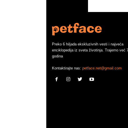
Preko 6 hiljada ekskluzivnih vesti i najveća
enciklopedija iz sveta životinja. Trajemo već 
godina
Kontaktirajte nas:
petface.net@gmail.com