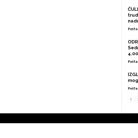
ČULI
trud
nad
Petfa
ODRA
Sed
4.00
Petfa
IZG
mog
Petfa