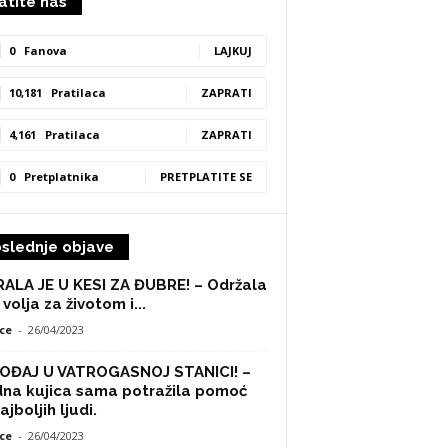
atite nas
0
Fanova
LAJKUJ
10,181
Pratilaca
ZAPRATI
4,161
Pratilaca
ZAPRATI
0
Pretplatnika
PRETPLATITE SE
slednje objave
ALA JE U KESI ZA ĐUBRE! – Održala
 volja za životom i...
ce
-
26/04/2023
OĐAJ U VATROGASNOJ STANICI! –
na kujica sama potražila pomoć
ajboljih ljudi.
ce
-
26/04/2023