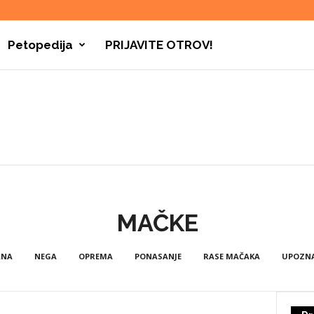
Petopedija
PRIJAVITE OTROV!
MAČKE
ANA
NEGA
OPREMA
PONASANJE
RASE MAČAKA
UPOZNA