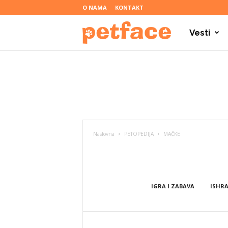
O NAMA
KONTAKT
Vesti
P
e
t
Naslovna
PETOPEDIJA
MAČKE
f
a
IGRA I ZABAVA
ISHR
c