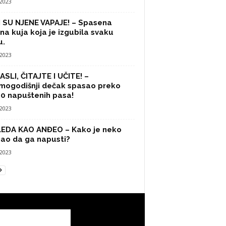
/2023
 SU NJENE VAPAJE! – Spasena
na kuja koja je izgubila svaku
u.
/2023
SLI, ČITAJTE I UČITE! –
mogodišnji dečak spasao preko
0 napuštenih pasa!
/2023
LEDA KAO ANĐEO – Kako je neko
ao da ga napusti?
/2023