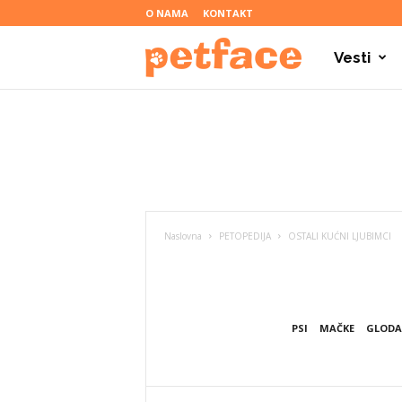
O NAMA
KONTAKT
Vesti
P
e
t
Naslovna
PETOPEDIJA
OSTALI KUĆNI LJUBIMCI
f
a
PSI
MAČKE
GLODA
c