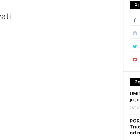
Pr
ati
Po
UMIR
ju je
26/04
POR
Trud
od n