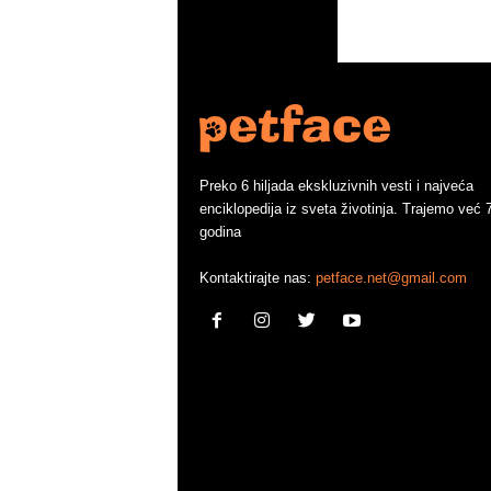
Preko 6 hiljada ekskluzivnih vesti i najveća
enciklopedija iz sveta životinja. Trajemo već 
godina
Kontaktirajte nas:
petface.net@gmail.com