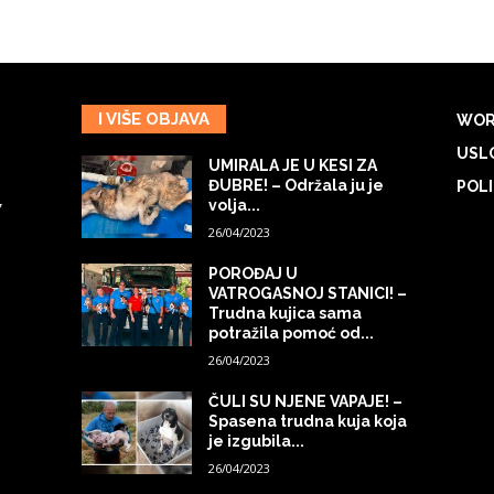
I VIŠE OBJAVA
WOR
USLO
UMIRALA JE U KESI ZA
ĐUBRE! – Održala ju je
POLI
volja...
7
26/04/2023
POROĐAJ U
VATROGASNOJ STANICI! –
Trudna kujica sama
potražila pomoć od...
26/04/2023
ČULI SU NJENE VAPAJE! –
Spasena trudna kuja koja
je izgubila...
26/04/2023