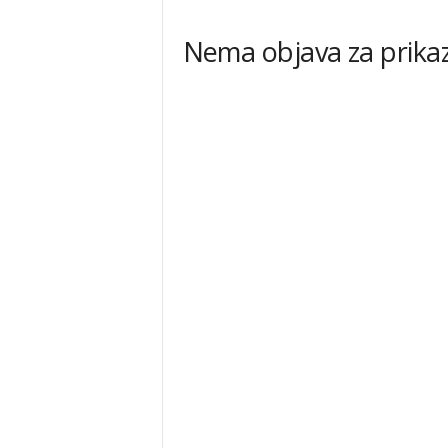
e
Nema objava za prikaz
.
n
e
t