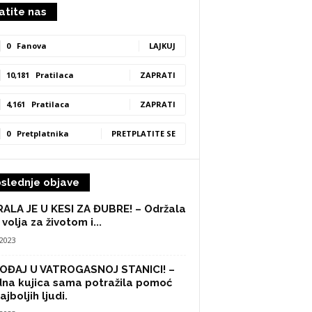
atite nas
0
Fanova
LAJKUJ
10,181
Pratilaca
ZAPRATI
4,161
Pratilaca
ZAPRATI
0
Pretplatnika
PRETPLATITE SE
slednje objave
ALA JE U KESI ZA ĐUBRE! – Održala
 volja za životom i...
/2023
OĐAJ U VATROGASNOJ STANICI! –
na kujica sama potražila pomoć
ajboljih ljudi.