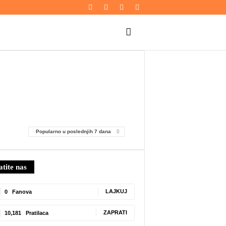
ZDRAVLJE
Popularno u poslednjih 7 dana
atite nas
0
Fanova
LAJKUJ
10,181
Pratilaca
ZAPRATI