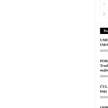
Po
UMIR
ju je
26/04
POR
Trud
od n
26/04
ČULI
trud
nad
26/04