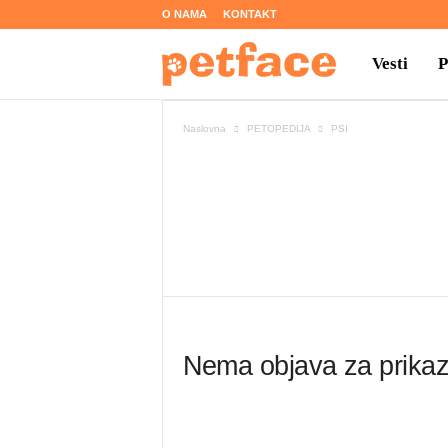
O NAMA
KONTAKT
Vesti
P
Naslovna
PETOPEDIJA
PSI
e
t
IGRA I ZAB
f
a
Nema objava za prikaz
c