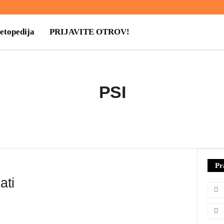
Petopedija
PRIJAVITE OTROV!
PSI
AVA
ISHRANA
NEGA
OPREMA
PONAŠANJE
RASE PASA
UPOZNAJTE PSE
Pr
ati