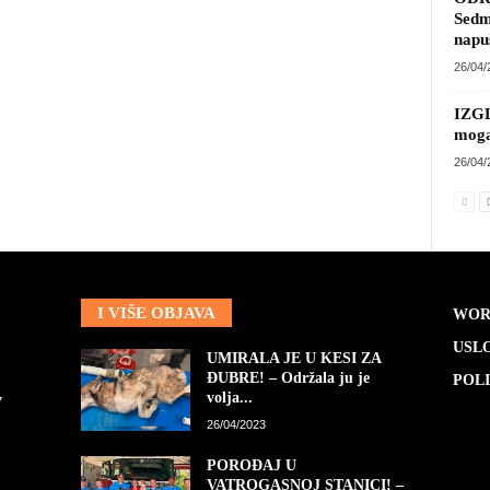
ODRA
Sed
4.00
26/04
IZG
mog
26/04
I VIŠE OBJAVA
WOR
USLO
UMIRALA JE U KESI ZA
ĐUBRE! – Održala ju je
POLI
volja...
7
26/04/2023
POROĐAJ U