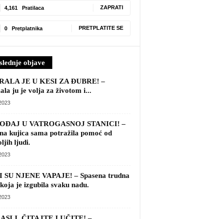
4,161
Pratilaca
ZAPRATI
0
Pretplatnika
PRETPLATITE SE
slednje objave
ALA JE U KESI ZA ĐUBRE! – Održala
 volja za životom i...
/2023
OĐAJ U VATROGASNOJ STANICI! –
na kujica sama potražila pomoć
ajboljih ljudi.
/2023
 SU NJENE VAPAJE! – Spasena
na kuja koja je izgubila svaku
u.
/2023