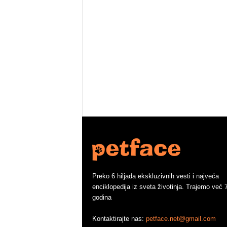
Preko 6 hiljada ekskluzivnih vesti i najveća
enciklopedija iz sveta životinja. Trajemo već 
godina