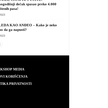
SLI, ČITAJTE I UČITE! –
mogodišnji dečak spasao preko
0 napuštenih pasa!
/2023
LEDA KAO ANĐEO – Kako je neko
ao da ga napusti?
/2023
KSHOP MEDIA
VI KORIŠĆENJA
TIKA PRIVATNOSTI