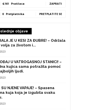
4,161
Pratilaca
ZAPRATI
0
Pretplatnika
PRETPLATITE SE
slednje objave
ALA JE U KESI ZA ĐUBRE! – Održala
 volja za životom i...
/2023
OĐAJ U VATROGASNOJ STANICI! –
na kujica sama potražila pomoć
ajboljih ljudi.
/2023
 SU NJENE VAPAJE! – Spasena
na kuja koja je izgubila svaku
u.
/2023