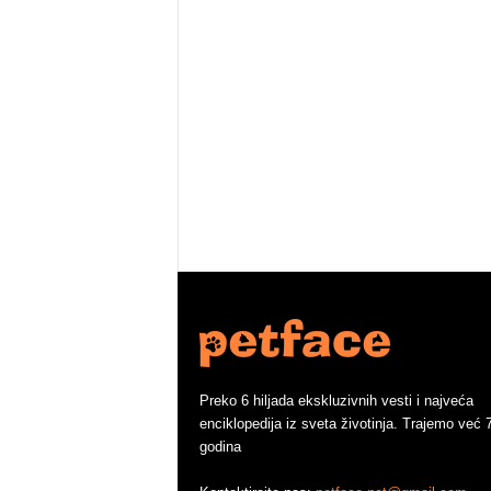
Preko 6 hiljada ekskluzivnih vesti i najveća
enciklopedija iz sveta životinja. Trajemo već 
godina