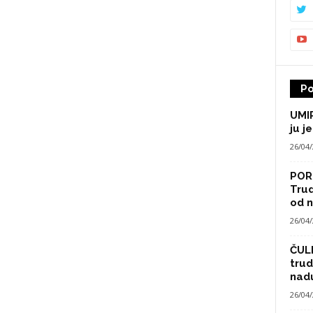
Po
UMIR
ju je
26/04
POR
Trud
od n
26/04
ČULI
trud
nad
26/04