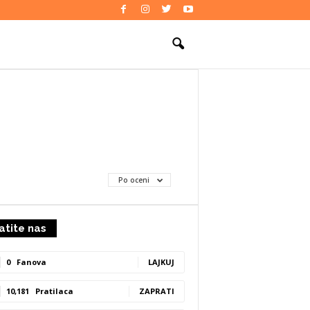
ZDRAVLJE
Po oceni
atite nas
0
Fanova
LAJKUJ
10,181
Pratilaca
ZAPRATI