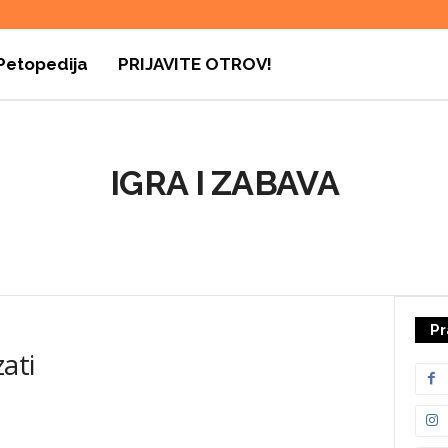
Petopedija
PRIJAVITE OTROV!
IGRA I ZABAVA
AVA
ISHRANA
NEGA
OPREMA
PONAŠANJE
RASE PASA
UPOZNAJTE PSE
Pr
ati