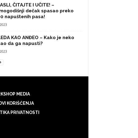
SLI, ČITAJTE I UČITE! –
mogodišnji dečak spasao preko
0 napuštenih pasa!
/2023
LEDA KAO ANĐEO – Kako je neko
ao da ga napusti?
/2023
KSHOP MEDIA
VI KORIŠĆENJA
TIKA PRIVATNOSTI