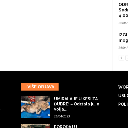
ODRA
Sed
4.00
26/04
IZG
mog
26/04
I VIŠE OBJAVA
WOR
USLO
UMIRALA JE U KESI ZA
ĐUBRE! – Održala ju je
POLI
volja...
7
26/04/2023
POROĐAJ U