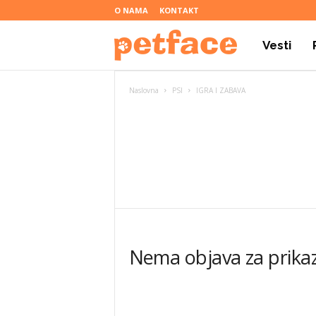
O NAMA
KONTAKT
Vesti
P
Naslovna
PSI
IGRA I ZABAVA
e
t
IGRA I ZAB
f
a
Nema objava za prikaz
c