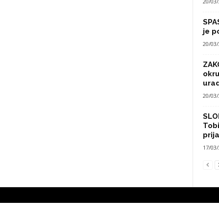
20/03
SPA
je p
20/03
ZAK
okru
urad
20/03
SLO
Tobi
prij
17/03