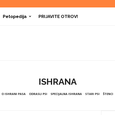
Petopedija
PRIJAVITE OTROV!
ISHRANA
O ISHRANI PASA
ODRASLI PSI
SPECIJALNA ISHRANA
STARI PSI
ŠTENCI