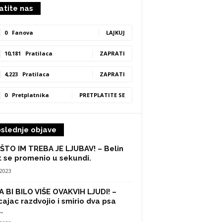
atite nas
0
Fanova
LAJKUJ
10,181
Pratilaca
ZAPRATI
4,223
Pratilaca
ZAPRATI
0
Pretplatnika
PRETPLATITE SE
slednje objave
ŠTO IM TREBA JE LJUBAV! – Belin
t se promenio u sekundi.
/2023
 BI BILO VIŠE OVAKVIH LJUDI! –
cajac razdvojio i smirio dva psa
.