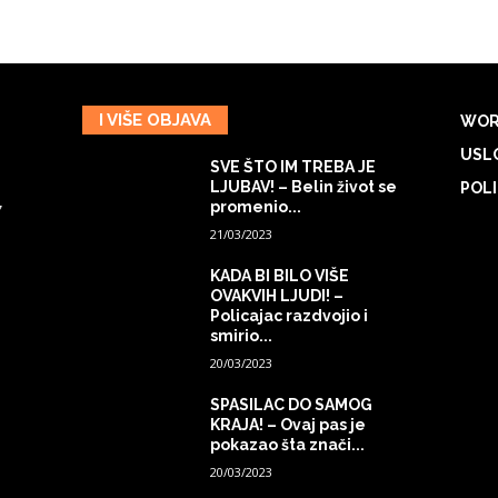
I VIŠE OBJAVA
WOR
USLO
SVE ŠTO IM TREBA JE
LJUBAV! – Belin život se
POLI
promenio...
7
21/03/2023
KADA BI BILO VIŠE
OVAKVIH LJUDI! –
Policajac razdvojio i
smirio...
20/03/2023
SPASILAC DO SAMOG
KRAJA! – Ovaj pas je
pokazao šta znači...
20/03/2023