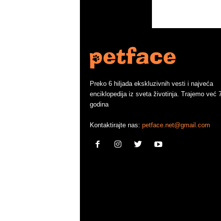
Preko 6 hiljada ekskluzivnih vesti i najveća
enciklopedija iz sveta životinja. Trajemo već 
godina
Kontaktirajte nas:
petface.net@gmail.com