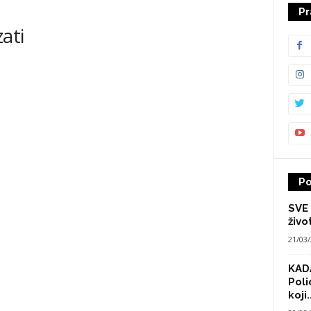
Pr
ati
Po
SVE 
živo
21/03
KADA
Poli
koji..