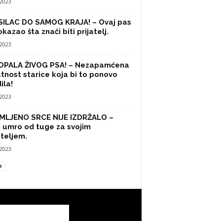
/2023
SILAC DO SAMOG KRAJA! – Ovaj pas
okazao šta znači biti prijatelj.
/2023
OPALA ŽIVOG PSA! – Nezapamćena
tnost starice koja bi to ponovo
ila!
/2023
MLJENO SRCE NIJE IZDRŽALO –
 umro od tuge za svojim
ateljem.
/2023