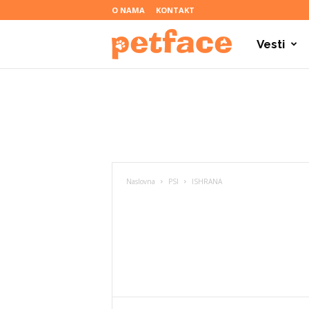
O NAMA
KONTAKT
Vesti
P
e
t
Naslovna
PSI
ISHRANA
f
a
c