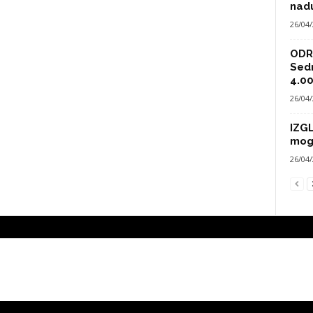
nad
26/04
ODRA
Sed
4.00
26/04
IZG
mog
26/04