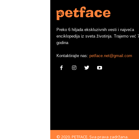
Preko 6 hiljada ekskluzivnih vesti i najveća
enciklopedija iz sveta životinja. Trajemo već 
godina
Kontaktirajte nas:
petface.net@gmail.com
© 2020. PETFACE. Sva prava zadržana.