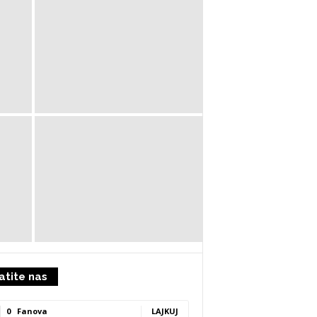
atite nas
0
Fanova
LAJKUJ