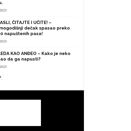
u.
/2023
SLI, ČITAJTE I UČITE! –
mogodišnji dečak spasao preko
0 napuštenih pasa!
/2023
LEDA KAO ANĐEO – Kako je neko
ao da ga napusti?
/2023