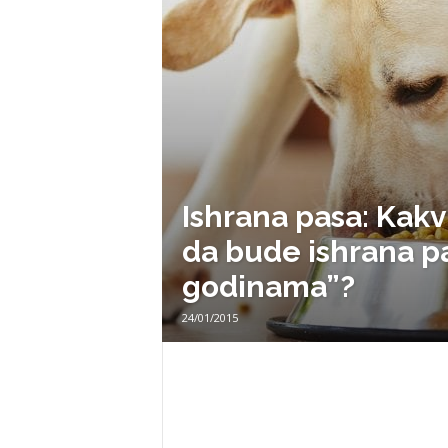
e
.
n
Ishrana pasa: Kakv
da bude ishrana p
e
godinama”?
t
24/01/2015