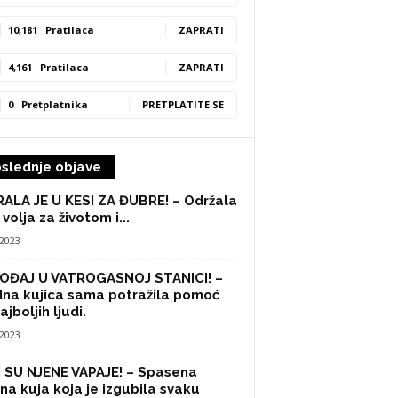
10,181
Pratilaca
ZAPRATI
4,161
Pratilaca
ZAPRATI
0
Pretplatnika
PRETPLATITE SE
slednje objave
ALA JE U KESI ZA ĐUBRE! – Održala
 volja za životom i...
/2023
OĐAJ U VATROGASNOJ STANICI! –
na kujica sama potražila pomoć
ajboljih ljudi.
/2023
 SU NJENE VAPAJE! – Spasena
na kuja koja je izgubila svaku