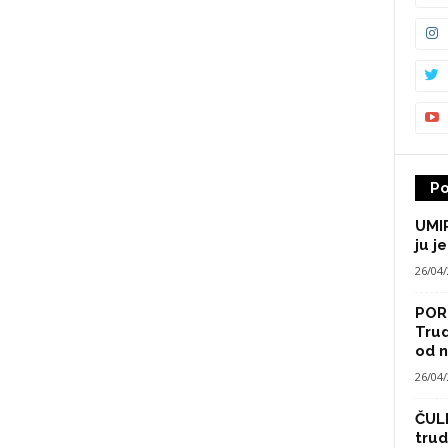
Po
UMIR
ju je
26/04
POR
Trud
od n
26/04
ČULI
trud