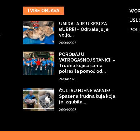
I VIŠE OBJAVA
WOR
USLO
UMIRALA JE U KESI ZA
ĐUBRE! – Održala ju je
POLI
volja...
7
26/04/2023
POROĐAJ U
VATROGASNOJ STANICI! –
Trudna kujica sama
potražila pomoć od...
26/04/2023
ČULI SU NJENE VAPAJE! –
Spasena trudna kuja koja
je izgubila...
26/04/2023