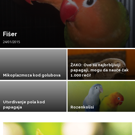
Fišer
24/01/2015
ŽAKO: Ovo su najbrbljiviji
papagaji, mogu da nauče čak
Mikoplazmoza kod golubova
1.000 reči!
Utvrđivanje pola kod
papagaja
Rozenkolisi