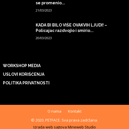
se promenio...
21/03/2023
KADA BI BILO VIŠE OVAKVIH LJUDI! –
Policajac razdvojio i smirio...
20/03/2023
WORKSHOP MEDIA
USLOVI KORIŠĆENJA
POLITIKA PRIVATNOSTI
O nama
Kontakt
© 2020. PETFACE. Sva prava zadržana.
Izrada web sajtova Mineweb Studio