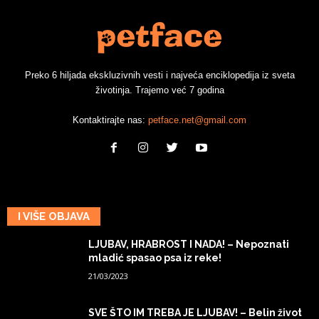
Preko 6 hiljada ekskluzivnih vesti i najveća enciklopedija iz sveta
životinja. Trajemo već 7 godina
Kontaktirajte nas:
petface.net@gmail.com
I VIŠE OBJAVA
LJUBAV, HRABROST I NADA! – Nepoznati
mladić spasao psa iz reke!
21/03/2023
SVE ŠTO IM TREBA JE LJUBAV! – Belin život