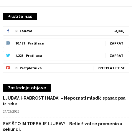
Pratite nas
0
Fanova
LAJKUJ
10,181
Pratilaca
ZAPRATI
4,223
Pratilaca
ZAPRATI
0
Pretplatnika
PRETPLATITE SE
Poslednje objave
LJUBAV, HRABROST I NADA! – Nepoznati mladić spasao psa
iz reke!
21/03/2023
SVE ŠTO IM TREBA JE LJUBAV! – Belin život se promenio u
sekundi.