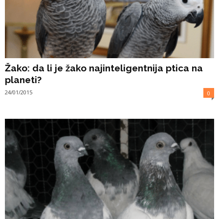
Žako: da li je žako najinteligentnija ptica na
planeti?
24/01/2015
0