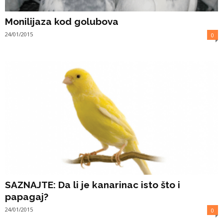
Monilijaza kod golubova
24/01/2015
0
SAZNAJTE: Da li je kanarinac isto što i
papagaj?
24/01/2015
0