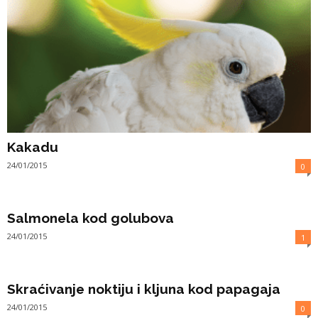
Kakadu
24/01/2015
0
Salmonela kod golubova
24/01/2015
1
Skraćivanje noktiju i kljuna kod papagaja
24/01/2015
0