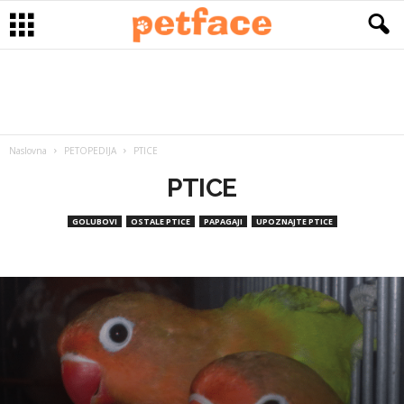
Naslovna
PETOPEDIJA
PTICE
PTICE
GOLUBOVI
OSTALE PTICE
PAPAGAJI
UPOZNAJTE PTICE