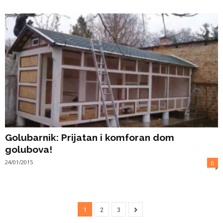
Golubarnik: Prijatan i komforan dom
golubova!
24/01/2015
0
1
2
3