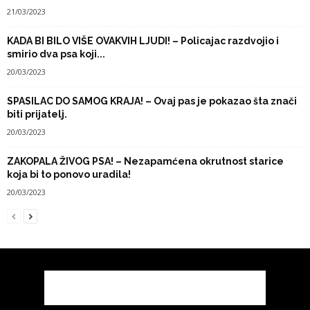
21/03/2023
KADA BI BILO VIŠE OVAKVIH LJUDI! – Policajac razdvojio i
smirio dva psa koji...
20/03/2023
SPASILAC DO SAMOG KRAJA! – Ovaj pas je pokazao šta znači
biti prijatelj.
20/03/2023
ZAKOPALA ŽIVOG PSA! – Nezapamćena okrutnost starice
koja bi to ponovo uradila!
20/03/2023