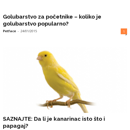
Golubarstvo za početnike – koliko je
golubarstvo popularno?
Petface
-
24/01/2015
1
SAZNAJTE: Da li je kanarinac isto što i
papagaj?