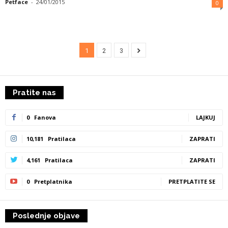
Petface
-
24/01/2015
0
1
2
3
Pratite nas
0
Fanova
LAJKUJ
10,181
Pratilaca
ZAPRATI
4,161
Pratilaca
ZAPRATI
0
Pretplatnika
PRETPLATITE SE
Poslednje objave