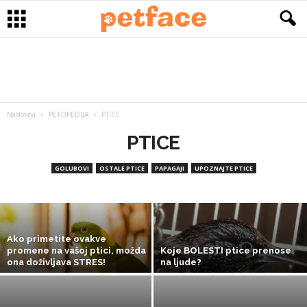
Naslovna
PETOPEDIJA
PTICE
PTICE
Govor papagaja
GOLUBOVI
OSTALE PTICE
PAPAGAJI
UPOZNAJTE PTICE
Petface
-
24/01/2015
Ako primetite ovakve
promene na vašoj ptici, možda
Koje BOLESTI ptice prenose
ona doživljava STRES!
na ljude?