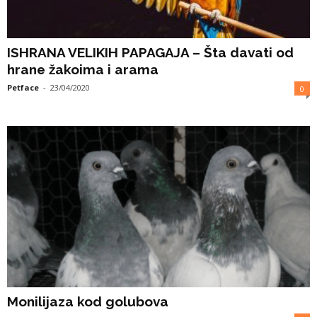
ISHRANA VELIKIH PAPAGAJA – Šta davati od
hrane žakoima i arama
Petface
-
23/04/2020
0
Monilijaza kod golubova