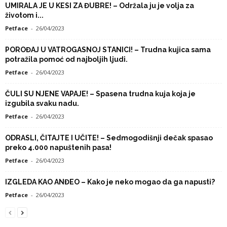
UMIRALA JE U KESI ZA ĐUBRE! – Održala ju je volja za
životom i...
Petface
-
26/04/2023
POROĐAJ U VATROGASNOJ STANICI! – Trudna kujica sama
potražila pomoć od najboljih ljudi.
Petface
-
26/04/2023
ČULI SU NJENE VAPAJE! – Spasena trudna kuja koja je
izgubila svaku nadu.
Petface
-
26/04/2023
ODRASLI, ČITAJTE I UČITE! – Sedmogodišnji dečak spasao
preko 4.000 napuštenih pasa!
Petface
-
26/04/2023
IZGLEDA KAO ANĐEO – Kako je neko mogao da ga napusti?
Petface
-
26/04/2023