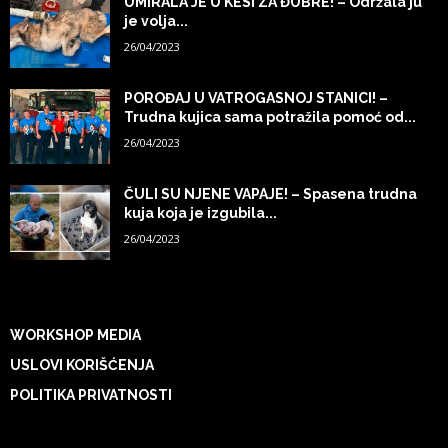
UMIRALA JE U KESI ZA ĐUBRE! – Održala ju
je volja...
26/04/2023
POROĐAJ U VATROGASNOJ STANICI! –
Trudna kujica sama potražila pomoć od...
26/04/2023
ČULI SU NJENE VAPAJE! – Spasena trudna
kuja koja je izgubila...
26/04/2023
WORKSHOP MEDIA
USLOVI KORIŠĆENJA
POLITIKA PRIVATNOSTI