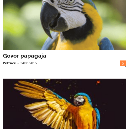
Govor papagaja
Petface
-
24/01/2015
0