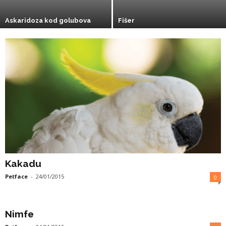
Askaridoza kod golubova
Fišer
Kakadu
Petface
-
24/01/2015
0
Nimfe