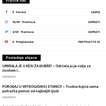
Pratite nas
0
Fanova
LAJKUJ
10,181
Pratilaca
ZAPRATI
4,161
Pratilaca
ZAPRATI
0
Pretplatnika
PRETPLATITE SE
Poslednje objave
UMIRALA JE U KESI ZA ĐUBRE! – Održala ju je volja za
životom i...
26/04/2023
POROĐAJ U VATROGASNOJ STANICI! – Trudna kujica sama
potražila pomoć od najboljih ljudi.
26/04/2023