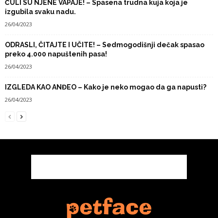
ČULI SU NJENE VAPAJE! – Spasena trudna kuja koja je
izgubila svaku nadu.
26/04/2023
ODRASLI, ČITAJTE I UČITE! – Sedmogodišnji dečak spasao
preko 4.000 napuštenih pasa!
26/04/2023
IZGLEDA KAO ANĐEO – Kako je neko mogao da ga napusti?
26/04/2023