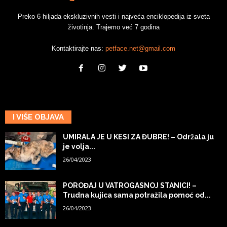
Preko 6 hiljada ekskluzivnih vesti i najveća enciklopedija iz sveta
životinja. Trajemo već 7 godina
Kontaktirajte nas:
petface.net@gmail.com
I VIŠE OBJAVA
UMIRALA JE U KESI ZA ĐUBRE! – Održala ju
je volja...
26/04/2023
POROĐAJ U VATROGASNOJ STANICI! –
Trudna kujica sama potražila pomoć od...
26/04/2023