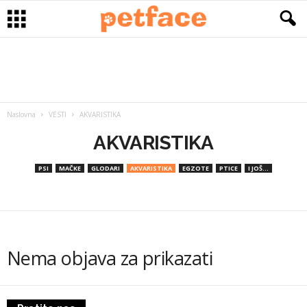
Naslovna
VESTI
AKVARISTIKA
AKVARISTIKA
PSI
MAČKE
GLODARI
AKVARISTIKA
EGZOTE
PTICE
I JOŠ...
Nema objava za prikazati