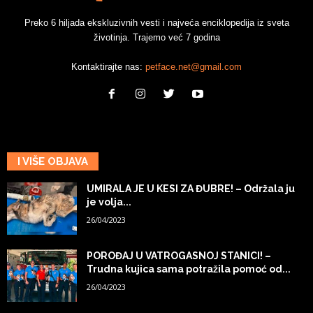
Preko 6 hiljada ekskluzivnih vesti i najveća enciklopedija iz sveta
životinja. Trajemo već 7 godina
Kontaktirajte nas:
petface.net@gmail.com
I VIŠE OBJAVA
UMIRALA JE U KESI ZA ĐUBRE! – Održala ju
je volja...
26/04/2023
POROĐAJ U VATROGASNOJ STANICI! –
Trudna kujica sama potražila pomoć od...
26/04/2023