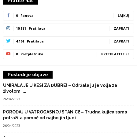
Pratite nas
0
Fanova
LAJKUJ
10,181
Pratilaca
ZAPRATI
4,161
Pratilaca
ZAPRATI
0
Pretplatnika
PRETPLATITE SE
Poslednje objave
UMIRALA JE U KESI ZA ĐUBRE! – Održala ju je volja za
životom i...
26/04/2023
POROĐAJ U VATROGASNOJ STANICI! – Trudna kujica sama
potražila pomoć od najboljih ljudi.
26/04/2023