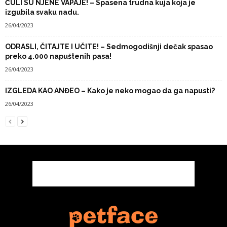
ČULI SU NJENE VAPAJE! – Spasena trudna kuja koja je
izgubila svaku nadu.
26/04/2023
ODRASLI, ČITAJTE I UČITE! – Sedmogodišnji dečak spasao
preko 4.000 napuštenih pasa!
26/04/2023
IZGLEDA KAO ANĐEO – Kako je neko mogao da ga napusti?
26/04/2023