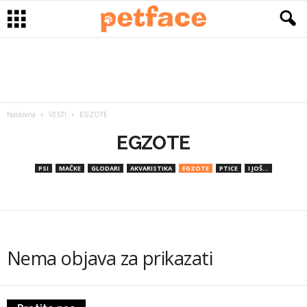
Naslovna
VESTI
EGZOTE
EGZOTE
PSI
MAČKE
GLODARI
AKVARISTIKA
EGZOTE
PTICE
I JOŠ...
Nema objava za prikazati