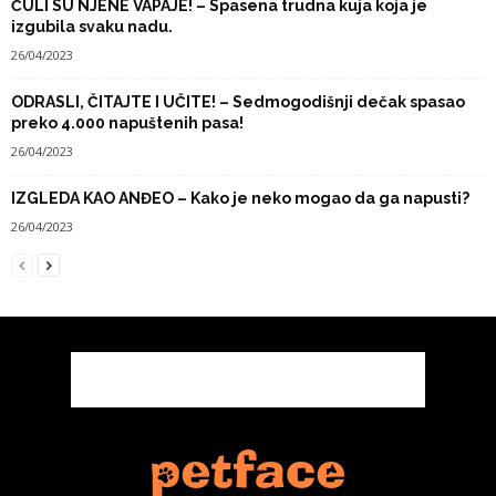
ČULI SU NJENE VAPAJE! – Spasena trudna kuja koja je
izgubila svaku nadu.
26/04/2023
ODRASLI, ČITAJTE I UČITE! – Sedmogodišnji dečak spasao
preko 4.000 napuštenih pasa!
26/04/2023
IZGLEDA KAO ANĐEO – Kako je neko mogao da ga napusti?
26/04/2023