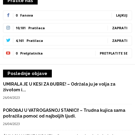
Pratite nas
0
Fanova
LAJKUJ
10,181
Pratilaca
ZAPRATI
4,161
Pratilaca
ZAPRATI
0
Pretplatnika
PRETPLATITE SE
Poslednje objave
UMIRALA JE U KESI ZA ĐUBRE! – Održala ju je volja za
životom i...
26/04/2023
POROĐAJ U VATROGASNOJ STANICI! – Trudna kujica sama
potražila pomoć od najboljih ljudi.
26/04/2023