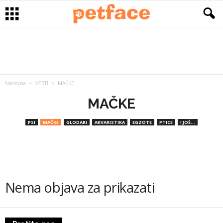
Naslovna
VESTI
MAČKE
MAČKE
PSI
MAČKE
GLODARI
AKVARISTIKA
EGZOTE
PTICE
I JOŠ...
Nema objava za prikazati