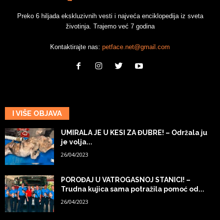
Preko 6 hiljada ekskluzivnih vesti i najveća enciklopedija iz sveta
životinja. Trajemo već 7 godina
Kontaktirajte nas:
petface.net@gmail.com
I VIŠE OBJAVA
UMIRALA JE U KESI ZA ĐUBRE! – Održala ju
je volja...
26/04/2023
POROĐAJ U VATROGASNOJ STANICI! –
Trudna kujica sama potražila pomoć od...
26/04/2023