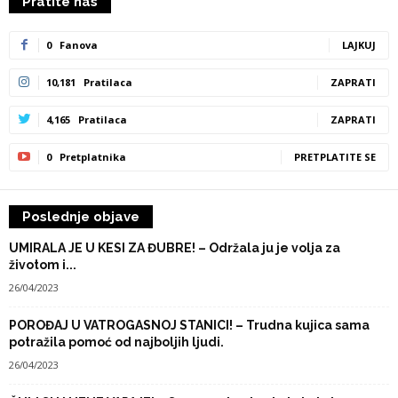
Pratite nas
0
Fanova
LAJKUJ
10,181
Pratilaca
ZAPRATI
4,165
Pratilaca
ZAPRATI
0
Pretplatnika
PRETPLATITE SE
Poslednje objave
UMIRALA JE U KESI ZA ĐUBRE! – Održala ju je volja za
životom i...
26/04/2023
POROĐAJ U VATROGASNOJ STANICI! – Trudna kujica sama
potražila pomoć od najboljih ljudi.
26/04/2023