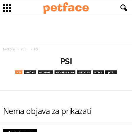
Naslovna
VESTI
PSI
PSI
PSI
MAČKE
GLODARI
AKVARISTIKA
EGZOTE
PTICE
I JOŠ...
Nema objava za prikazati