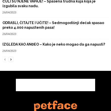
ČULI SU NJENE VAPAJE! – Spasena trudna kuja koja je
izgubila svaku nadu.
26/04/2023
ODRASLI, ČITAJTE I UČITE! – Sedmogodišnji dečak spasao
preko 4.000 napuštenih pasa!
26/04/2023
IZGLEDA KAO ANĐEO – Kako je neko mogao da ga napusti?
26/04/2023