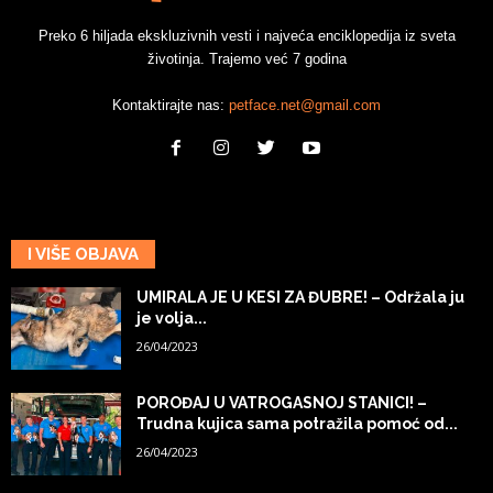
Preko 6 hiljada ekskluzivnih vesti i najveća enciklopedija iz sveta
životinja. Trajemo već 7 godina
Kontaktirajte nas:
petface.net@gmail.com
I VIŠE OBJAVA
UMIRALA JE U KESI ZA ĐUBRE! – Održala ju
je volja...
26/04/2023
POROĐAJ U VATROGASNOJ STANICI! –
Trudna kujica sama potražila pomoć od...
26/04/2023