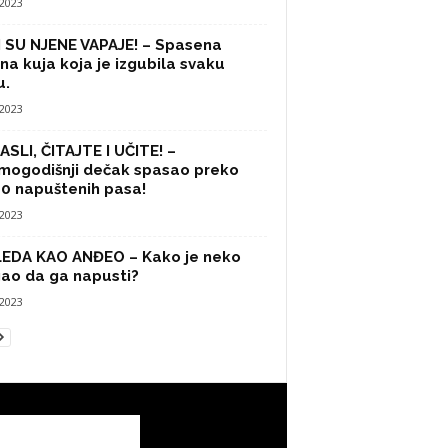
/2023
 SU NJENE VAPAJE! – Spasena
na kuja koja je izgubila svaku
u.
/2023
SLI, ČITAJTE I UČITE! –
mogodišnji dečak spasao preko
0 napuštenih pasa!
/2023
LEDA KAO ANĐEO – Kako je neko
ao da ga napusti?
/2023