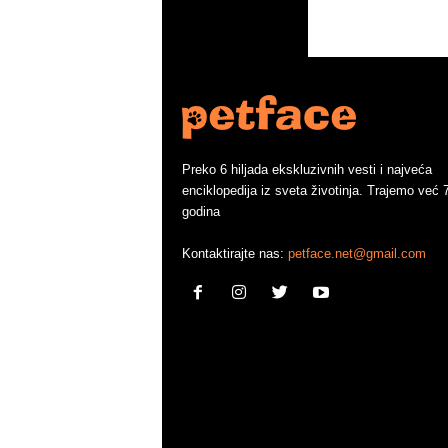
Preko 6 hiljada ekskluzivnih vesti i najveća
enciklopedija iz sveta životinja. Trajemo već 
godina
Kontaktirajte nas:
petface.net@gmail.com