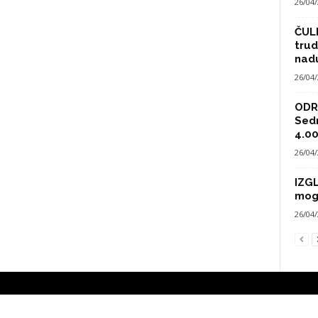
26/04
ČULI
trud
nad
26/04
ODRA
Sed
4.00
26/04
IZG
mog
26/04