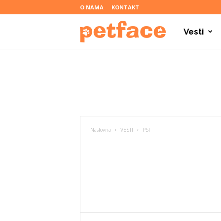
O NAMA
KONTAKT
Vesti
P
e
t
Naslovna
VESTI
PSI
f
a
c