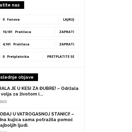
atite nas
0
Fanova
LAJKUJ
10,181
Pratilaca
ZAPRATI
4,161
Pratilaca
ZAPRATI
0
Pretplatnika
PRETPLATITE SE
slednje objave
ALA JE U KESI ZA ĐUBRE! – Održala
 volja za životom i...
/2023
OĐAJ U VATROGASNOJ STANICI! –
na kujica sama potražila pomoć
ajboljih ljudi.