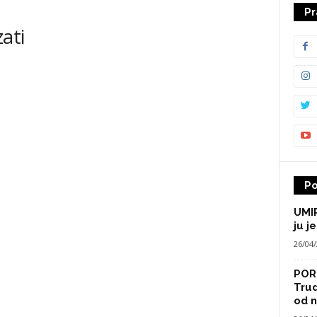
Pr
ati
Po
UMIR
ju je
26/04
POR
Trud
od n