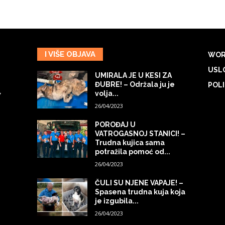
I VIŠE OBJAVA
WOR
USLO
UMIRALA JE U KESI ZA
ĐUBRE! – Održala ju je
POLI
volja...
7
26/04/2023
POROĐAJ U
VATROGASNOJ STANICI! –
Trudna kujica sama
potražila pomoć od...
26/04/2023
ČULI SU NJENE VAPAJE! –
Spasena trudna kuja koja
je izgubila...
26/04/2023