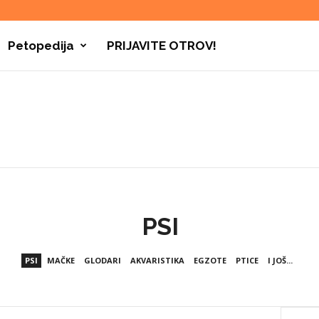
Petopedija
PRIJAVITE OTROV!
PSI
PSI
MAČKE
GLODARI
AKVARISTIKA
EGZOTE
PTICE
I JOŠ...