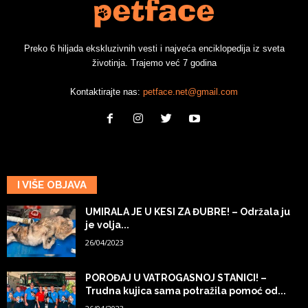
Preko 6 hiljada ekskluzivnih vesti i najveća enciklopedija iz sveta
životinja. Trajemo već 7 godina
Kontaktirajte nas:
petface.net@gmail.com
I VIŠE OBJAVA
UMIRALA JE U KESI ZA ĐUBRE! – Održala ju
je volja...
26/04/2023
POROĐAJ U VATROGASNOJ STANICI! –
Trudna kujica sama potražila pomoć od...