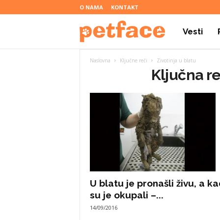
O NAMA
KONTAKT
Vesti
P
Naslovna
Ključne reči
Zivotinja u blatu
e
Ključna re
t
f
a
U blatu je pronašli živu, a k
su je okupali –...
c
14/09/2016