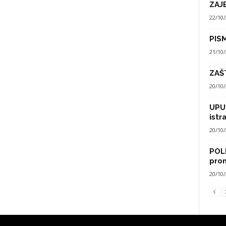
ZAJE
22/10
PIS
21/10
ZAŠ
20/10
UPU
istr
20/10
POLI
pro
20/10