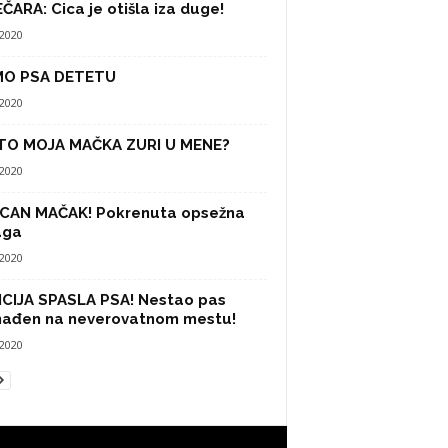
ČARA: Cica je otišla iza duge!
/2020
MO PSA DETETU
/2020
TO MOJA MAČKA ZURI U MENE?
/2020
CAN MAČAK! Pokrenuta opsežna
aga
/2020
CIJA SPASLA PSA! Nestao pas
nađen na neverovatnom mestu!
/2020