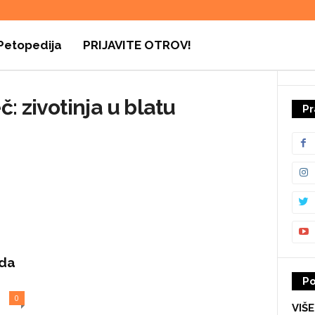
Petopedija
PRIJAVITE OTROV!
č: zivotinja u blatu
Pr
ada
Po
0
VIŠ