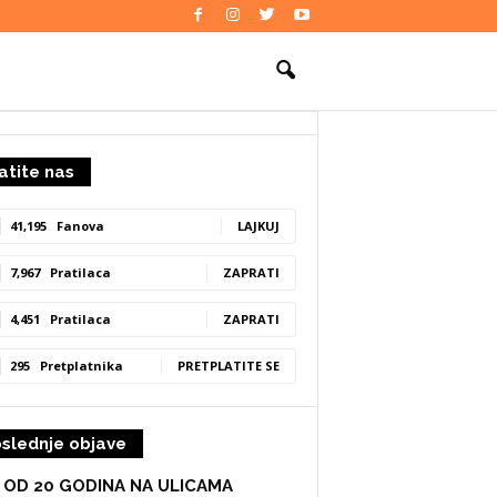
atite nas
41,195
Fanova
LAJKUJ
7,967
Pratilaca
ZAPRATI
4,451
Pratilaca
ZAPRATI
295
Pretplatnika
PRETPLATITE SE
slednje objave
E OD 20 GODINA NA ULICAMA