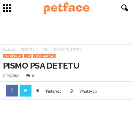
Naslovna
PETOPEDIJA
PSI
PISMO PSA DETETU
PETOPEDIJA
PSI
IGRA I ZABAVA
PISMO PSA DETETU
21/10/2020
0
Pinterest
WhatsApp