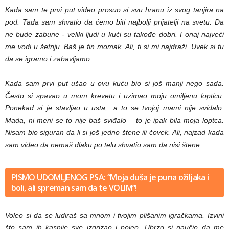
Kada sam te prvi put video prosuo si svu hranu iz svog tanjira na
pod. Tada sam shvatio da ćemo biti najbolji prijatelji na svetu. Da
ne bude zabune - veliki ljudi u kući su takođe dobri. I onaj najveći
me vodi u šetnju. Baš je fin momak. Ali, ti si mi najdraži. Uvek si tu
da se igramo i zabavljamo.
Kada sam prvi put ušao u ovu kuću bio si još manji nego sada.
Često si spavao u mom krevetu i uzimao moju omiljenu lopticu.
Ponekad si je stavljao u usta,. a to se tvojoj mami nije sviđalo.
Mada, ni meni se to nije baš sviđalo – to je ipak bila moja loptca.
Nisam bio siguran da li si još jedno štene ili čovek. Ali, najzad kada
sam video da nemaš dlaku po telu shvatio sam da nisi štene.
PISMO UDOMLJENOG PSA: “Moja duša je puna ožiljaka i
boli, ali spreman sam da te VOLIM”!
Voleo si da se ludiraš sa mnom i tvojim plišanim igračkama. Izvini
što sam ih kasnije sve izgrizao i pojeo. Ubrzo si naučio da me