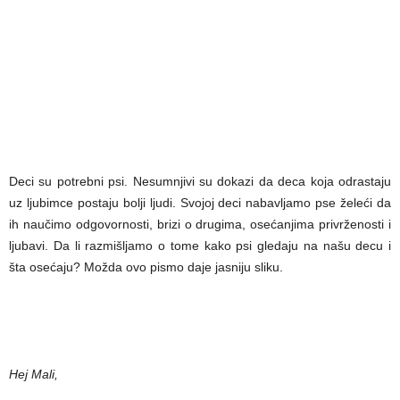
Deci su potrebni psi. Nesumnjivi su dokazi da deca koja odrastaju
uz ljubimce postaju bolji ljudi. Svojoj deci nabavljamo pse želeći da
ih naučimo odgovornosti, brizi o drugima, osećanjima privrženosti i
ljubavi. Da li razmišljamo o tome kako psi gledaju na našu decu i
šta osećaju? Možda ovo pismo daje jasniju sliku.
Hej Mali,