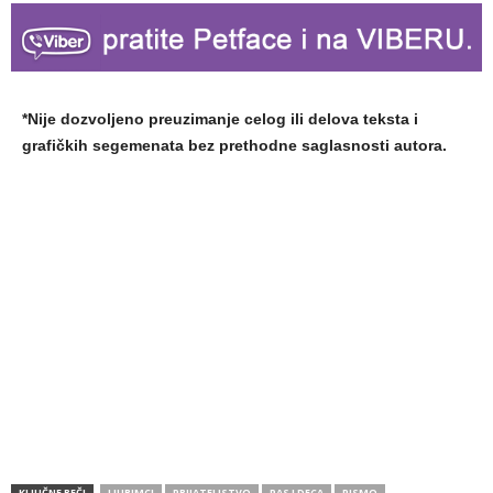
*Nije dozvoljeno preuzimanje celog ili delova teksta i
grafičkih segemenata bez prethodne saglasnosti autora.
KLJUČNE REČI
LJUBIMCI
PRIJATELJSTVO
PAS I DECA
PISMO