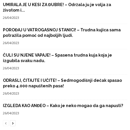
UMIRALA JE U KESI ZA ĐUBRE! – Održala ju je volja za
životom i...
26/04/2023
POROĐAJ U VATROGASNOJ STANICI! – Trudna kujica sama
potražila pomoć od najboljih ljudi.
26/04/2023
ČULI SU NJENE VAPAJE! – Spasena trudna kuja koja je
izgubila svaku nadu.
26/04/2023
ODRASLI, ČITAJTE I UČITE! – Sedmogodišnji dečak spasao
preko 4.000 napuštenih pasa!
26/04/2023
IZGLEDA KAO ANĐEO – Kako je neko mogao da ga napusti?
26/04/2023