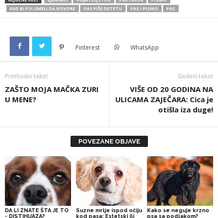
KAD BI PSI UMELI DA GOVORE
PAS PIŠE DETETU
PAS I PISMO
PAS
Pinterest
WhatsApp
Prethodni tekst
Sledeći tekst
ZAŠTO MOJA MAČKA ZURI
VIŠE OD 20 GODINA NA
U MENE?
ULICAMA ZAJEČARA: Cica je
otišla iza duge!
POVEZANE OBJAVE
DA LI ZNATE ŠTA JE TO
Suzne mrlje ispod očiju
Kako se neguje krzno
- DISTIHIJAZA?
kod pasa: Estetski ili
psa sa podlakom?