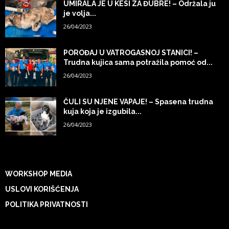
UMIRALA JE U KESI ZA ĐUBRE! – Održala ju
je volja...
26/04/2023
POROĐAJ U VATROGASNOJ STANICI! –
Trudna kujica sama potražila pomoć od...
26/04/2023
ČULI SU NJENE VAPAJE! – Spasena trudna
kuja koja je izgubila...
26/04/2023
WORKSHOP MEDIA
USLOVI KORIŠĆENJA
POLITIKA PRIVATNOSTI