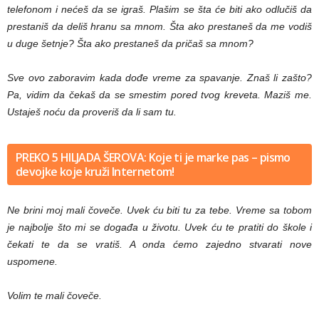
telefonom i nećeš da se igraš. Plašim se šta će biti ako odlučiš da
prestaniš da deliš hranu sa mnom. Šta ako prestaneš da me vodiš
u duge šetnje? Šta ako prestaneš da pričaš sa mnom?
Sve ovo zaboravim kada dođe vreme za spavanje. Znaš li zašto?
Pa, vidim da čekaš da se smestim pored tvog kreveta. Maziš me.
Ustaješ noću da proveriš da li sam tu.
PREKO 5 HILJADA ŠEROVA: Koje ti je marke pas – pismo
devojke koje kruži Internetom!
Ne brini moj mali čoveče. Uvek ću biti tu za tebe. Vreme sa tobom
je najbolje što mi se događa u životu. Uvek ću te pratiti do škole i
čekati te da se vratiš. A onda ćemo zajedno stvarati nove
uspomene.
Volim te mali čoveče.