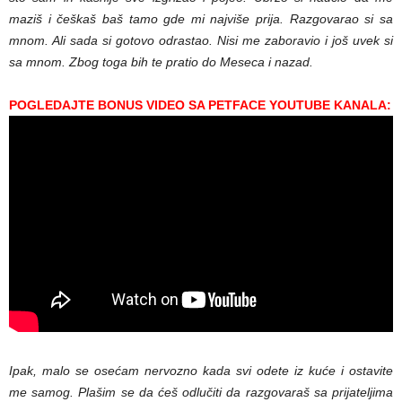
maziš i češkaš baš tamo gde mi najviše prija. Razgovarao si sa
mnom. Ali sada si gotovo odrastao. Nisi me zaboravio i još uvek si
sa mnom. Zbog toga bih te pratio do Meseca i nazad.
POGLEDA
JTE BONUS VIDEO SA PETFACE YOUTUBE KANALA:
Ipak, malo se osećam nervozno kada svi odete iz kuće i ostavite
me samog. Plašim se da ćeš odlučiti da razgovaraš sa prijateljima