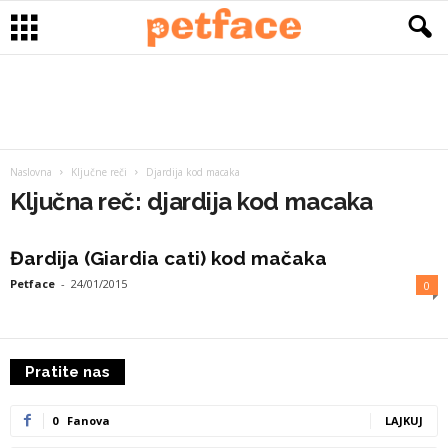
Naslovna
Ključne reči
Djardija kod macaka
Ključna reč: djardija kod macaka
Đardija (Giardia cati) kod mačaka
Petface
-
24/01/2015
0
Pratite nas
0
Fanova
LAJKUJ