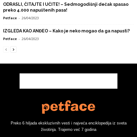
ODRASLI, ČITAJTE I UČITE! – Sedmogodišnji dečak spasao
preko 4.000 napuštenih pasa!
Petface
-
26/04/2023
IZGLEDA KAO ANĐEO – Kako je neko mogao da ga napusti?
Petface
-
26/04/2023
Preko 6 hiljada ekskluzivnih vesti i najveća enciklopedija iz sveta
životinja. Trajemo već 7 godina