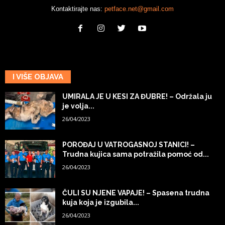
Kontaktirajte nas:
petface.net@gmail.com
I VIŠE OBJAVA
UMIRALA JE U KESI ZA ĐUBRE! – Održala ju
je volja...
26/04/2023
POROĐAJ U VATROGASNOJ STANICI! –
Trudna kujica sama potražila pomoć od...
26/04/2023
ČULI SU NJENE VAPAJE! – Spasena trudna
kuja koja je izgubila...
26/04/2023