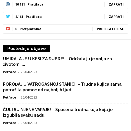
10,181
Pratilaca
ZAPRATI
4,161
Pratilaca
ZAPRATI
0
Pretplatnika
PRETPLATITE SE
Poslednje objave
UMIRALA JE U KESI ZA ĐUBRE! – Održala ju je volja za
životom i...
Petface
-
26/04/2023
POROĐAJ U VATROGASNOJ STANICI! – Trudna kujica sama
potražila pomoć od najboljih ljudi.
Petface
-
26/04/2023
ČULI SU NJENE VAPAJE! – Spasena trudna kuja koja je
izgubila svaku nadu.
Petface
-
26/04/2023