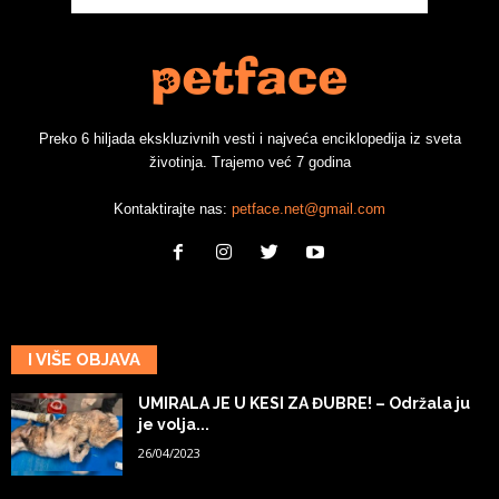
Preko 6 hiljada ekskluzivnih vesti i najveća enciklopedija iz sveta
životinja. Trajemo već 7 godina
Kontaktirajte nas:
petface.net@gmail.com
I VIŠE OBJAVA
UMIRALA JE U KESI ZA ĐUBRE! – Održala ju
je volja...
26/04/2023