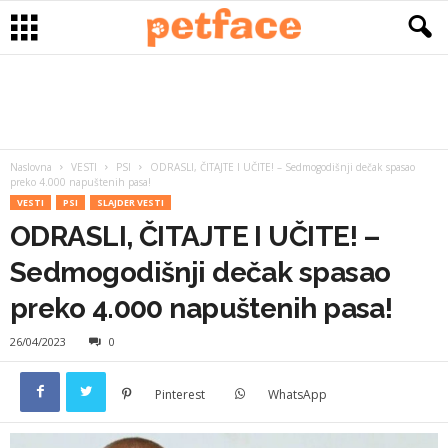
Naslovna
VESTI
PSI
ODRASLI, ČITAJTE I UČITE! – Sedmogodišnji dečak spasao
preko 4.000 napuštenih pasa!
VESTI
PSI
SLAJDER VESTI
ODRASLI, ČITAJTE I UČITE! –
Sedmogodišnji dečak spasao
preko 4.000 napuštenih pasa!
26/04/2023
0
Pinterest
WhatsApp