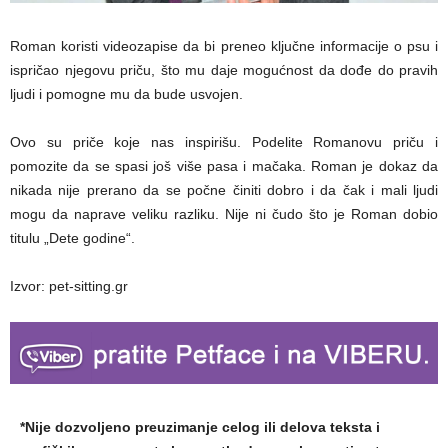
Roman koristi videozapise da bi preneo ključne informacije o psu i
ispričao njegovu priču, što mu daje mogućnost da dođe do pravih
ljudi i pomogne mu da bude usvojen.
Ovo su priče koje nas inspirišu. Podelite Romanovu priču i
pomozite da se spasi još više pasa i mačaka. Roman je dokaz da
nikada nije prerano da se počne činiti dobro i da čak i mali ljudi
mogu da naprave veliku razliku. Nije ni čudo što je Roman dobio
titulu „Dete godine“.
Izvor: pet-sitting.gr
*Nije dozvoljeno preuzimanje celog ili delova teksta i