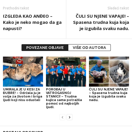
Prethodni tekst
Sledeći tekst
IZGLEDA KAO ANĐEO –
ČULI SU NJENE VAPAJE! –
Kako je neko mogao da ga
Spasena trudna kuja koja
napusti?
je izgubila svaku nadu.
POVEZANE OBJAVE
VIŠE OD AUTORA
UMIRALA JE U KESI ZA
POROĐAJ U
ČULI SU NJENE VAPAJE!
ĐUBRE! – Održala ju je
VATROGASNOJ
– Spasena trudna kuja
volja za životom i briga
STANICI! – Trudna
koja je izgubila svaku
ljudi koji nisu odustali
kujica sama potražila
nadu.
pomoć od najboljih
ljudi.