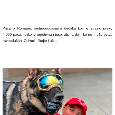
Priča o Romanu, sedmogodišnjem dečaku koji je spasio preko
4.000 pasa, toliko je emotivna i inspirativna da niko ne može ostati
ravnodušan. Odrasli, čitajte i učite.