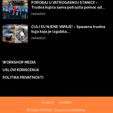
POROĐAJ U VATROGASNOJ STANICI! –
Trudna kujica sama potražila pomoć od...
26/04/2023
ČULI SU NJENE VAPAJE! – Spasena trudna
kuja koja je izgubila...
26/04/2023
WORKSHOP MEDIA
USLOVI KORIŠĆENJA
POLITIKA PRIVATNOSTI
O nama
Kontakt
© 2020. PETFACE. Sva prava zadržana.