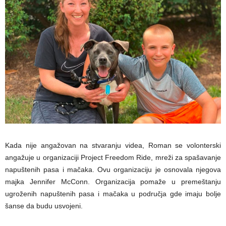
Kada nije angažovan na stvaranju videa, Roman se volonterski
angažuje u organizaciji Project Freedom Ride, mreži za spašavanje
napuštenih pasa i mačaka. Ovu organizaciju je osnovala njegova
majka Jennifer McConn. Organizacija pomaže u premeštanju
ugroženih napuštenih pasa i mačaka u područja gde imaju bolje
šanse da budu usvojeni.