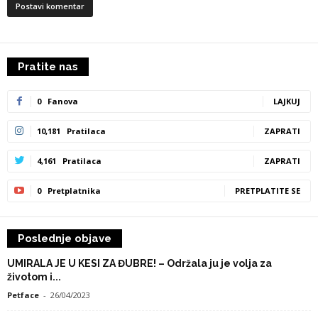
Pratite nas
0
Fanova
LAJKUJ
10,181
Pratilaca
ZAPRATI
4,161
Pratilaca
ZAPRATI
0
Pretplatnika
PRETPLATITE SE
Poslednje objave
UMIRALA JE U KESI ZA ĐUBRE! – Održala ju je volja za
životom i...
Petface
-
26/04/2023