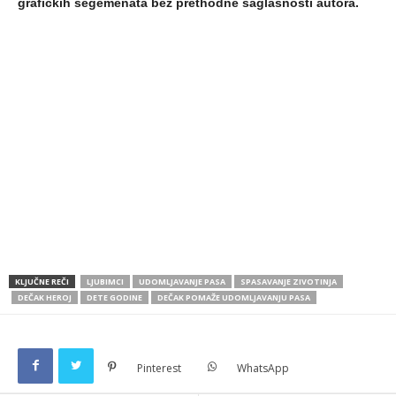
grafičkih segemenata bez prethodne saglasnosti autora.
KLJUČNE REČI
LJUBIMCI
UDOMLJAVANJE PASA
SPASAVANJE ZIVOTINJA
DEČAK HEROJ
DETE GODINE
DEČAK POMAŽE UDOMLJAVANJU PASA
Pinterest
WhatsApp