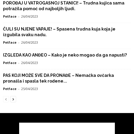
POROĐAJ U VATROGASNOJ STANICI! – Trudna kujica sama
potražila pomoć od najboljih ljudi.
Petface
-
26/04/2023
ČULI SU NJENE VAPAJE! – Spasena trudna kuja koja je
izgubila svaku nadu.
Petface
-
26/04/2023
IZGLEDA KAO ANĐEO – Kako je neko mogao da ga napusti?
Petface
-
26/04/2023
PAS KOJI MOŽE SVE DA PRONAĐE – Nemačka ovčarka
pronašla i spasla tek rođene...
Petface
-
25/04/2023