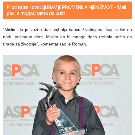
Pročitajte i ovo: LJUBAV JE PROMENILA NJEN ŽIVOT – Mali
pas je mogao samo da puzi!
“Mislim da je važno dati najbolju šansu životinjama koje vidim da
nađu prikladan dom. Mislim da bi mnoga deca trebala nešto da
urade za životinje”, komentarisao je Roman.