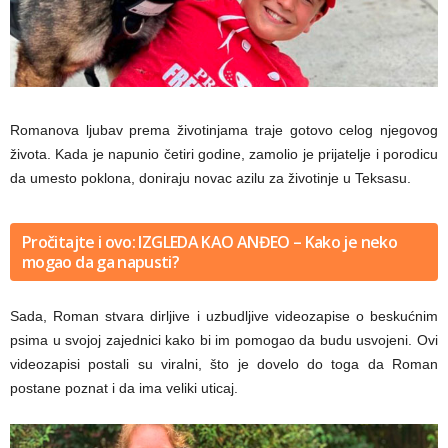
Romanova ljubav prema životinjama traje gotovo celog njegovog
života. Kada je napunio četiri godine, zamolio je prijatelje i porodicu
da umesto poklona, doniraju novac azilu za životinje u Teksasu.
Pročitajte i ovo: IZGLEDA KAO ANĐEO – Kako je neko
mogao da ga napusti?
Sada, Roman stvara dirljive i uzbudljive videozapise o beskućnim
psima u svojoj zajednici kako bi im pomogao da budu usvojeni. Ovi
videozapisi postali su viralni, što je dovelo do toga da Roman
postane poznat i da ima veliki uticaj.