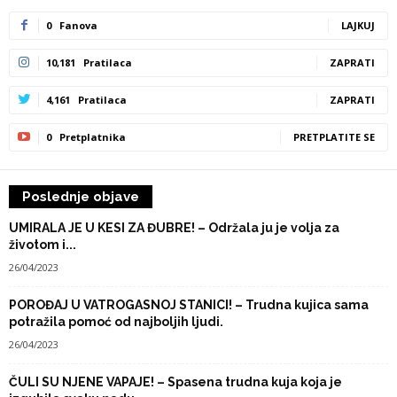
0
Fanova
LAJKUJ
10,181
Pratilaca
ZAPRATI
4,161
Pratilaca
ZAPRATI
0
Pretplatnika
PRETPLATITE SE
Poslednje objave
UMIRALA JE U KESI ZA ĐUBRE! – Održala ju je volja za
životom i...
26/04/2023
POROĐAJ U VATROGASNOJ STANICI! – Trudna kujica sama
potražila pomoć od najboljih ljudi.
26/04/2023
ČULI SU NJENE VAPAJE! – Spasena trudna kuja koja je