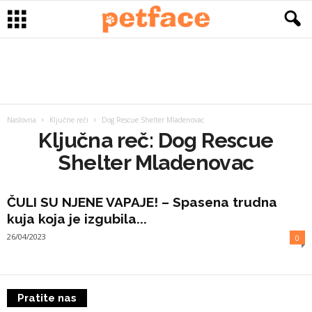
Naslovna
Ključne reči
Dog Rescue Shelter Mladenovac
Ključna reč: Dog Rescue
Shelter Mladenovac
ČULI SU NJENE VAPAJE! – Spasena trudna
kuja koja je izgubila...
26/04/2023
0
Pratite nas