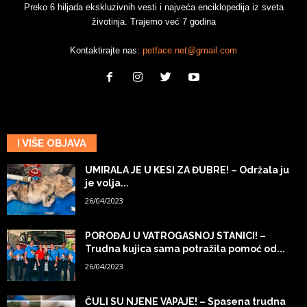
Preko 6 hiljada ekskluzivnih vesti i najveća enciklopedija iz sveta
životinja. Trajemo već 7 godina
Kontaktirajte nas:
petface.net@gmail.com
I VIŠE OBJAVA
UMIRALA JE U KESI ZA ĐUBRE! – Održala ju
je volja...
26/04/2023
POROĐAJ U VATROGASNOJ STANICI! –
Trudna kujica sama potražila pomoć od...
26/04/2023
ČULI SU NJENE VAPAJE! – Spasena trudna