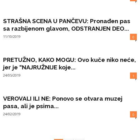
STRAŠNA SCENA U PANČEVU: Pronađen pas
sa razbijenom glavom, ODSTRANJEN DEO...
11/10/2019
0
PRETUŽNO, KAKO MOGU: Ovo kuče niko neće,
jer je “NAJRUŽNIJE koje...
24/05/2019
1
VEROVALI ILI NE: Ponovo se otvara muzej
pasa, ali je psima...
24/02/2019
0