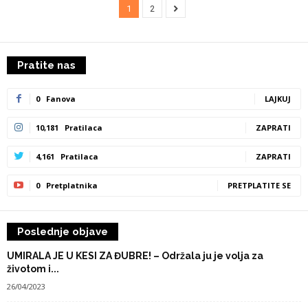
1
2
Pratite nas
0
Fanova
LAJKUJ
10,181
Pratilaca
ZAPRATI
4,161
Pratilaca
ZAPRATI
0
Pretplatnika
PRETPLATITE SE
Poslednje objave
UMIRALA JE U KESI ZA ĐUBRE! – Održala ju je volja za
životom i...
26/04/2023