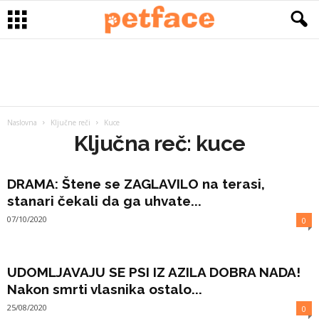
Naslovna
Ključne reči
Kuce
Ključna reč: kuce
DRAMA: Štene se ZAGLAVILO na terasi,
stanari čekali da ga uhvate...
07/10/2020
0
UDOMLJAVAJU SE PSI IZ AZILA DOBRA NADA!
Nakon smrti vlasnika ostalo...
25/08/2020
0