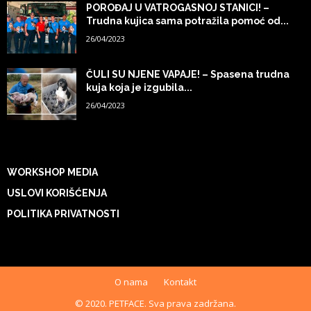
POROĐAJ U VATROGASNOJ STANICI! –
Trudna kujica sama potražila pomoć od...
26/04/2023
ČULI SU NJENE VAPAJE! – Spasena trudna
kuja koja je izgubila...
26/04/2023
WORKSHOP MEDIA
USLOVI KORIŠĆENJA
POLITIKA PRIVATNOSTI
O nama
Kontakt
© 2020. PETFACE. Sva prava zadržana.