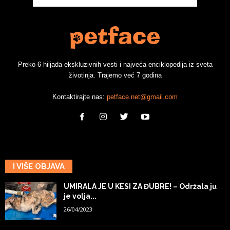
Preko 6 hiljada ekskluzivnih vesti i najveća enciklopedija iz sveta
životinja. Trajemo već 7 godina
Kontaktirajte nas:
petface.net@gmail.com
I VIŠE OBJAVA
UMIRALA JE U KESI ZA ĐUBRE! – Održala ju
je volja...
26/04/2023