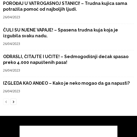
POROĐAJ U VATROGASNOJ STANICI! – Trudna kujica sama
potražila pomoć od najboljih ljudi.
26/04/2023
ČULI SU NJENE VAPAJE! – Spasena trudna kuja koja je
izgubila svaku nadu.
26/04/2023
ODRASLI, ČITAJTE I UČITE! – Sedmogodišnji dečak spasao
preko 4.000 napuštenih pasa!
26/04/2023
IZGLEDA KAO ANĐEO – Kako je neko mogao da ga napusti?
26/04/2023