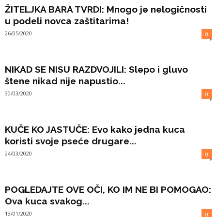
ŽITELJKA BARA TVRDI: Mnogo je nelogičnosti
u podeli novca zaštitarima!
26/05/2020
0
NIKAD SE NISU RAZDVOJILI: Slepo i gluvo
štene nikad nije napustio...
30/03/2020
0
KUČE KO JASTUČE: Evo kako jedna kuca
koristi svoje pseće drugare...
24/03/2020
0
POGLEDAJTE OVE OČI, KO IM NE BI POMOGAO:
Ova kuca svakog...
13/01/2020
0