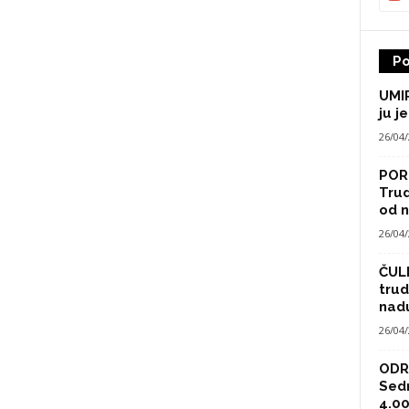
Po
UMIR
ju je
26/04
POR
Trud
od n
26/04
ČULI
trud
nad
26/04
ODRA
Sed
4.00