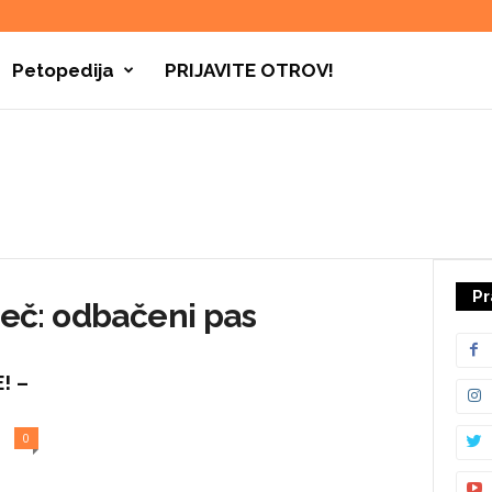
Petopedija
PRIJAVITE OTROV!
Pr
reč: odbačeni pas
! –
0