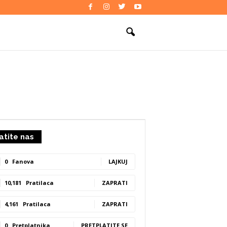
atite nas
0
Fanova
LAJKUJ
10,181
Pratilaca
ZAPRATI
4,161
Pratilaca
ZAPRATI
0
Pretplatnika
PRETPLATITE SE