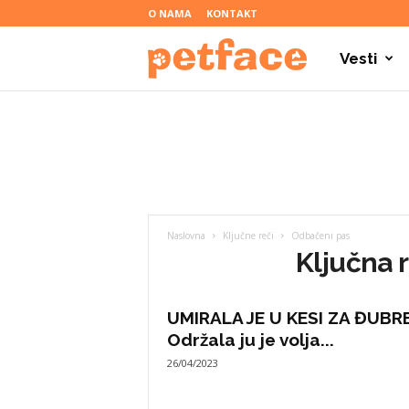
O NAMA
KONTAKT
Vesti
P
e
t
Naslovna
Ključne reči
Odbačeni pas
f
Ključna 
a
UMIRALA JE U KESI ZA ĐUBRE
Održala ju je volja...
26/04/2023
c