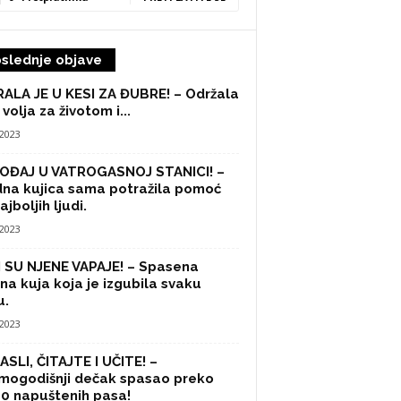
slednje objave
ALA JE U KESI ZA ĐUBRE! – Održala
 volja za životom i...
/2023
OĐAJ U VATROGASNOJ STANICI! –
na kujica sama potražila pomoć
ajboljih ljudi.
/2023
 SU NJENE VAPAJE! – Spasena
na kuja koja je izgubila svaku
u.
/2023
SLI, ČITAJTE I UČITE! –
mogodišnji dečak spasao preko
0 napuštenih pasa!