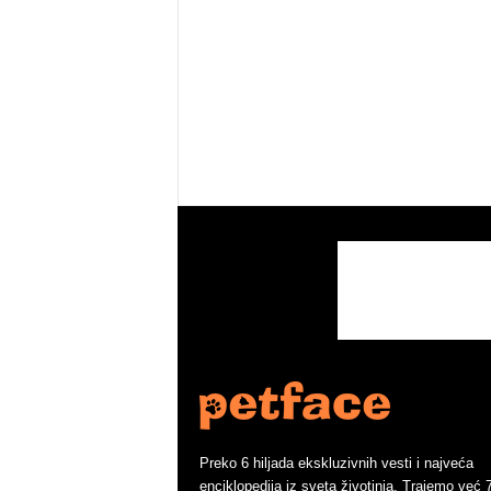
Preko 6 hiljada ekskluzivnih vesti i najveća
enciklopedija iz sveta životinja. Trajemo već 