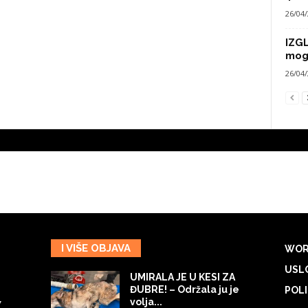
26/04
IZG
mog
26/04
I VIŠE OBJAVA
WOR
USLO
UMIRALA JE U KESI ZA
ĐUBRE! – Održala ju je
POLI
volja...
7