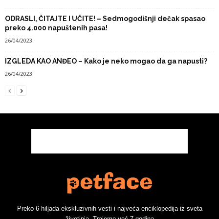
ODRASLI, ČITAJTE I UČITE! – Sedmogodišnji dečak spasao
preko 4.000 napuštenih pasa!
26/04/2023
IZGLEDA KAO ANĐEO – Kako je neko mogao da ga napusti?
26/04/2023
Preko 6 hiljada ekskluzivnih vesti i najveća enciklopedija iz sveta
životinja. Trajemo već 7 godina