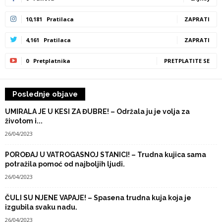
10,181
Pratilaca
ZAPRATI
4,161
Pratilaca
ZAPRATI
0
Pretplatnika
PRETPLATITE SE
Poslednje objave
UMIRALA JE U KESI ZA ĐUBRE! – Održala ju je volja za
životom i...
26/04/2023
POROĐAJ U VATROGASNOJ STANICI! – Trudna kujica sama
potražila pomoć od najboljih ljudi.
26/04/2023
ČULI SU NJENE VAPAJE! – Spasena trudna kuja koja je
izgubila svaku nadu.
26/04/2023