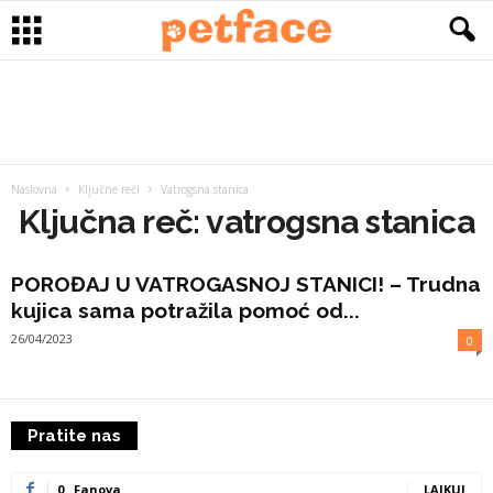
Naslovna
Ključne reči
Vatrogsna stanica
Ključna reč: vatrogsna stanica
POROĐAJ U VATROGASNOJ STANICI! – Trudna
kujica sama potražila pomoć od...
26/04/2023
0
Pratite nas
0
Fanova
LAJKUJ