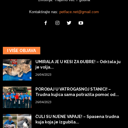
Kontaktirajte nas:
petface.net@gmail.com
I VIŠE OBJAVA
UMIRALA JE U KESI ZA ĐUBRE! – Održala ju
je volja...
26/04/2023
POROĐAJ U VATROGASNOJ STANICI! –
Trudna kujica sama potražila pomoć od...
26/04/2023
ČULI SU NJENE VAPAJE! – Spasena trudna
kuja koja je izgubila...