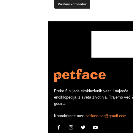
Preko 6 hiljada ekskluzivnih vesti i najveća
enciklopedija iz sveta životinja. Trajemo već 
godina
Kontaktirajte nas:
petface.net@gmail.com