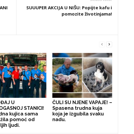
RANI
SUUUPER AKCIJA U NIŠU: Popijte kafu i
pomozite životinjama!
ĐAJ U
ČULI SU NJENE VAPAJE! –
OGASNOJ STANICI!
Spasena trudna kuja
dna kujica sama
koja je izgubila svaku
žila pomoć od
nadu.
jih ljudi.