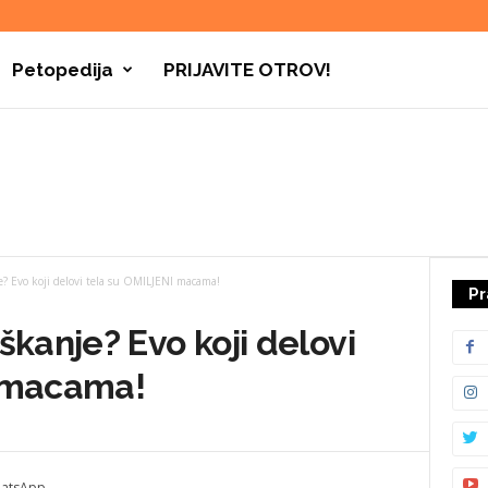
Petopedija
PRIJAVITE OTROV!
e? Evo koji delovi tela su OMILJENI macama!
Pr
škanje? Evo koji delovi
I macama!
atsApp