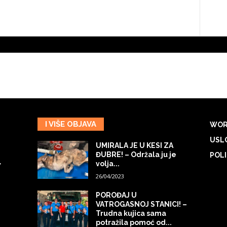
I VIŠE OBJAVA
WOR
USLO
UMIRALA JE U KESI ZA
ĐUBRE! – Održala ju je
POLI
volja...
7
26/04/2023
POROĐAJ U
VATROGASNOJ STANICI! –
Trudna kujica sama
potražila pomoć od...