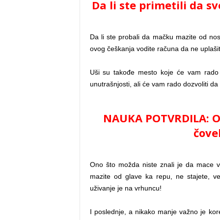
Da li ste primetili da 
Da li ste probali da mačku mazite od nosi
ovog češkanja vodite računa da ne uplaši
Uši su takođe mesto koje će vam rado „p
unutrašnjosti, ali će vam rado dozvoliti da
NAUKA POTVRDILA: Onaj
čovek
Ono što možda niste znali je da mace v
mazite od glave ka repu, ne stajete, v
uživanje je na vrhuncu!
I poslednje, a nikako manje važno je ko