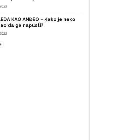
/2023
LEDA KAO ANĐEO – Kako je neko
ao da ga napusti?
/2023