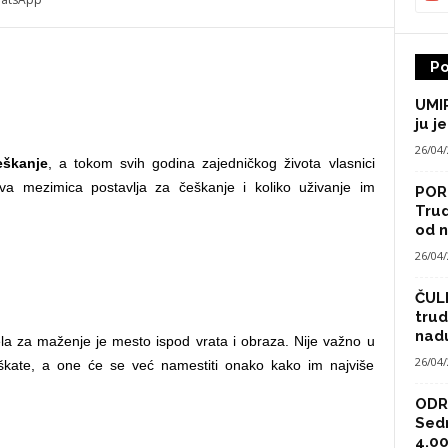
Po
UMIR
ju je
26/04
eškanje
, a tokom svih godina zajedničkog života vlasnici
hova mezimica postavlja za češkanje i koliko uživanje im
POR
Trud
od n
26/04
ČULI
trud
nad
la za maženje je mesto ispod vrata i obraza. Nije važno u
26/04
eškate, a one će se već namestiti onako kako im najviše
ODRA
Sed
4.00