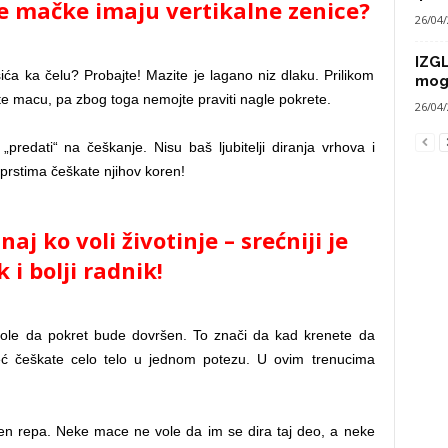
sve mačke imaju vertikalne zenice?
26/04
IZG
ća ka čelu? Probajte! Mazite je lagano niz dlaku. Prilikom
mog
te macu, pa zbog toga nemojte praviti nagle pokrete.
26/04
redati“ na češkanje. Nisu baš ljubitelji diranja vrhova i
 prstima češkate njihov koren!
 ko voli životinje – srećniji je
 i bolji radnik!
ole da pokret bude dovršen. To znači da kad krenete da
eć češkate celo telo u jednom potezu. U ovim trenucima
ren repa. Neke mace ne vole da im se dira taj deo, a neke