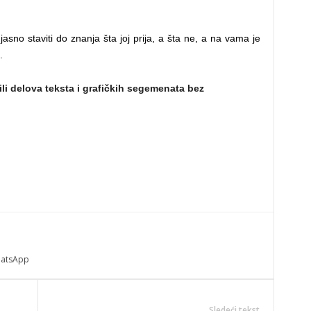
asno staviti do znanja šta joj prija, a šta ne, a na vama je
.
ili delova teksta i grafičkih segemenata bez
atsApp
Sledeći tekst