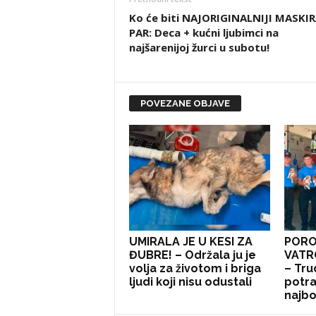
Ko će biti NAJORIGINALNIJI MASKI
PAR: Deca + kućni ljubimci na
najšarenijoj žurci u subotu!
POVEZANE OBJAVE
UMIRALA JE U KESI ZA
PORO
ĐUBRE! – Održala ju je
VATR
volja za životom i briga
– Tru
ljudi koji nisu odustali
potra
najbol