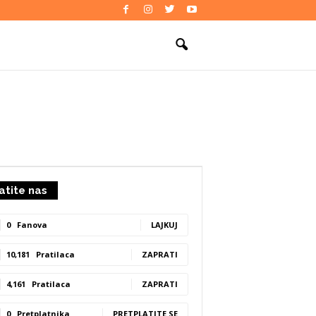
atite nas
0
Fanova
LAJKUJ
10,181
Pratilaca
ZAPRATI
4,161
Pratilaca
ZAPRATI
0
Pretplatnika
PRETPLATITE SE