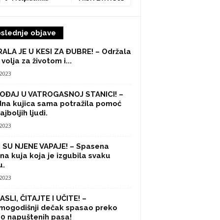
slednje objave
ALA JE U KESI ZA ĐUBRE! – Održala
 volja za životom i...
/2023
OĐAJ U VATROGASNOJ STANICI! –
na kujica sama potražila pomoć
ajboljih ljudi.
/2023
 SU NJENE VAPAJE! – Spasena
na kuja koja je izgubila svaku
u.
/2023
SLI, ČITAJTE I UČITE! –
mogodišnji dečak spasao preko
0 napuštenih pasa!