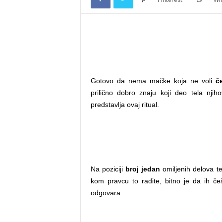
e
.
Gotovo da nema mačke koja ne voli
č
n
prilično dobro znaju koji deo tela nji
predstavlja ovaj ritual.
e
t
Na poziciji
broj jedan
omiljenih delova te
kom pravcu to radite, bitno je da ih č
odgovara.