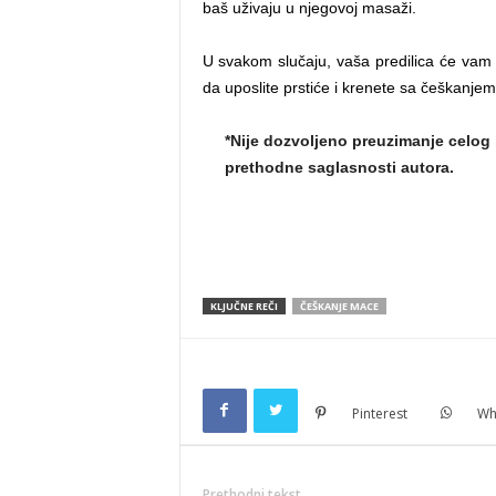
baš uživaju u njegovoj masaži.
U svakom slučaju, vaša predilica će vam j
da uposlite prstiće i krenete sa češkanjem
*Nije dozvoljeno preuzimanje celog 
prethodne saglasnosti autora.
KLJUČNE REČI
ČEŠKANJE MACE
Pinterest
Wh
Prethodni tekst