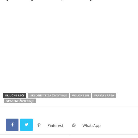
KLJUČNE REČI
SKLONISTE ZA ZIVOTINJE
VOLONTERI
FARMA SPASA
SPASENE ŽIVOTINJE
Pinterest
WhatsApp