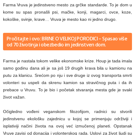
Farma Vruva je jedinstveno mesto za grčke standarde. To je dom u
kome su spas pronašli psi, mačke, konji, magarci, ovce, koze,
kokoške, svinje, krave… Vruva je mesto kao ni jedno drugo.
Pročitajte i ovo: BRINE O VELIKOJ PORODICI – Spasao više
od 70 životinja i obezbedio im jedinstven dom.
Farma je nastala tokom velike ekonomske krize. Houp je tada imala
samo godinu dana ali je sa još 19 drugih krava bila u kamionu na
putu za klanicu. Srećom po nju i sve druge iz ovog transporta smrti
volonteri su uspeli da skrenu kamion sa stravičnog puta i da ih
prebace u Vruvu. To je bio i početak stvaranja mesta gde je svaki
život važan.
Očigledno vođeni veganskom filozofijom, radnici su stvorili
jedinstvenu ekološku zajednicu u kojoj se primenjuju održiviji i
isplativiji načini života na ovoj već izmučenoj planeti. Opstanak
Vruve zavisi od donacija i volonterskog rada. Uslovi za život ljudi su