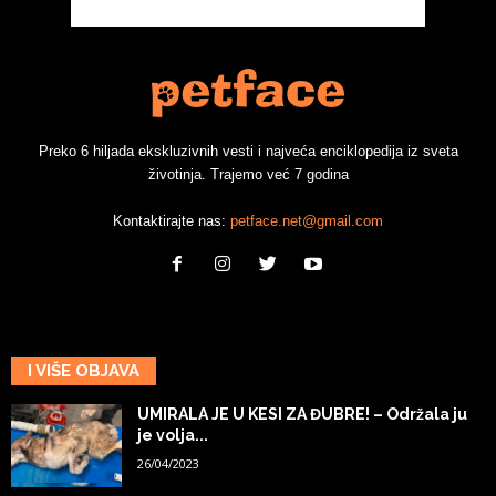
Preko 6 hiljada ekskluzivnih vesti i najveća enciklopedija iz sveta
životinja. Trajemo već 7 godina
Kontaktirajte nas:
petface.net@gmail.com
I VIŠE OBJAVA
UMIRALA JE U KESI ZA ĐUBRE! – Održala ju
je volja...
26/04/2023