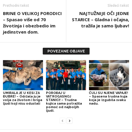
Prethodni tekst
Sledeći tekst
BRINE O VELIKOJ PORODICI
NAJTUŽNIJE OČI JEDNE
– Spasao više od 70
STARICE – Gladna i očajna,
životinja i obezbedio im
tražila je samo ljubav!
jedinstven dom.
POVEZANE OBJAVE
UMIRALA JE U KESI ZA
POROĐAJ U
ČULI SU NJENE VAPAJE!
ĐUBRE! – Održala ju je
VATROGASNOJ
– Spasena trudna kuja
volja za životom i briga
STANICI! – Trudna
koja je izgubila svaku
ljudi koji nisu odustali
kujica sama potražila
nadu.
pomoć od najboljih
ljudi.