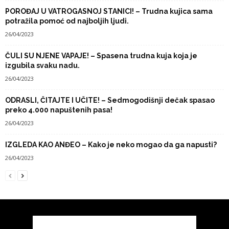
POROĐAJ U VATROGASNOJ STANICI! – Trudna kujica sama
potražila pomoć od najboljih ljudi.
26/04/2023
ČULI SU NJENE VAPAJE! – Spasena trudna kuja koja je
izgubila svaku nadu.
26/04/2023
ODRASLI, ČITAJTE I UČITE! – Sedmogodišnji dečak spasao
preko 4.000 napuštenih pasa!
26/04/2023
IZGLEDA KAO ANĐEO – Kako je neko mogao da ga napusti?
26/04/2023