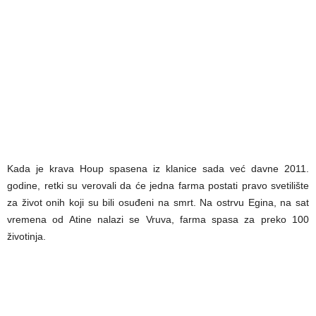
Kada je krava Houp spasena iz klanice sada već davne 2011.
godine, retki su verovali da će jedna farma postati pravo svetilište
za život onih koji su bili osuđeni na smrt. Na ostrvu Egina, na sat
vremena od Atine nalazi se Vruva, farma spasa za preko 100
životinja.