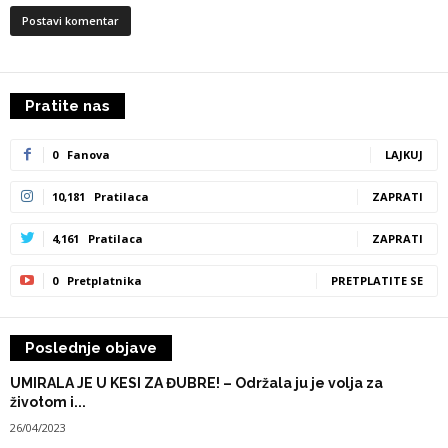
Pratite nas
0
Fanova
LAJKUJ
10,181
Pratilaca
ZAPRATI
4,161
Pratilaca
ZAPRATI
0
Pretplatnika
PRETPLATITE SE
Poslednje objave
UMIRALA JE U KESI ZA ĐUBRE! – Održala ju je volja za
životom i...
26/04/2023