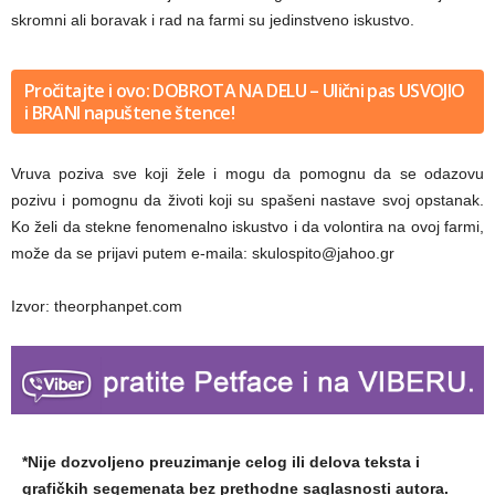
skromni ali boravak i rad na farmi su jedinstveno iskustvo.
Pročitajte i ovo: DOBROTA NA DELU – Ulični pas USVOJIO
i BRANI napuštene štence!
Vruva poziva sve koji žele i mogu da pomognu da se odazovu
pozivu i pomognu da životi koji su spašeni nastave svoj opstanak.
Ko želi da stekne fenomenalno iskustvo i da volontira na ovoj farmi,
može da se prijavi putem e-maila:
skulospito@jahoo.gr
Izvor: theorphanpet.com
*Nije dozvoljeno preuzimanje celog ili delova teksta i
grafičkih segemenata bez prethodne saglasnosti autora.