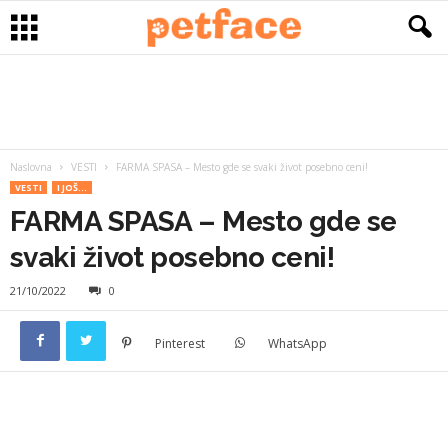
Naslovna
VESTI
FARMA SPASA – Mesto gde se svaki život posebno ceni!
VESTI
I JOŠ...
FARMA SPASA – Mesto gde se
svaki život posebno ceni!
21/10/2022
0
Pinterest
WhatsApp