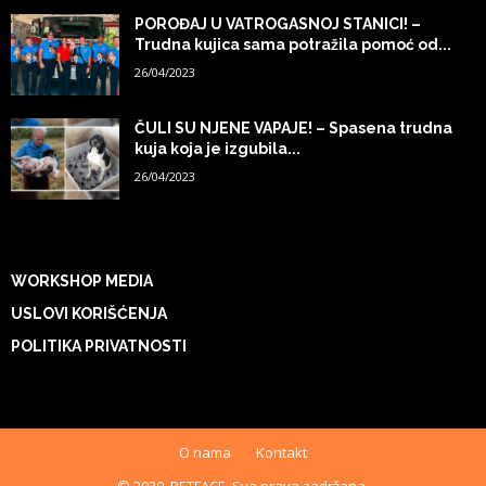
POROĐAJ U VATROGASNOJ STANICI! –
Trudna kujica sama potražila pomoć od...
26/04/2023
ČULI SU NJENE VAPAJE! – Spasena trudna
kuja koja je izgubila...
26/04/2023
WORKSHOP MEDIA
USLOVI KORIŠĆENJA
POLITIKA PRIVATNOSTI
O nama
Kontakt
© 2020. PETFACE. Sva prava zadržana.