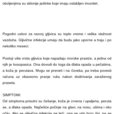
oboljenjima su sklonije jedinke koje imaju oslabljen imunitet.
Pogodni uslovi za razvoj gljivica su toplo vreme i velika vlažnost
vazduha. Gljivične infekcije umeju da budu jako uporne a traju i po
nekoliko meseci.
Postoji više vrsta gljivica koje napadaju morske prasiće, a jedna od
njih je kosopasica. Ona dovodi do toga da dlaka opada u pečatima,
a koža je perutava. Mogu se preneti i na čoveka, pa treba povesti
računa uz obavezno pranje ruku nakon dodirivanja zaraženog
praseta.
SIMPTOMI
Od simptoma prisutni su češanje, koža je crvena i upaljena, peruta
se, a dlaka opada. Najčešće počinje na glavi, na nosu, ušima i oko
očiju. Ako se gljivična infekcija ne leči, ona se vrlo brzo širi, pa se