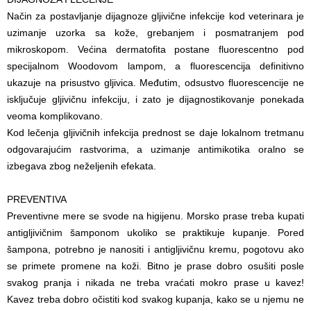
Način za postavljanje dijagnoze gljivične infekcije kod veterinara je
uzimanje uzorka sa kože, grebanjem i posmatranjem pod
mikroskopom. Većina dermatofita postane fluorescentno pod
specijalnom Woodovom lampom, a fluorescencija definitivno
ukazuje na prisustvo gljivica. Međutim, odsustvo fluorescencije ne
isključuje gljivičnu infekciju, i zato je dijagnostikovanje ponekada
veoma komplikovano.
Kod lečenja gljivičnih infekcija prednost se daje lokalnom tretmanu
odgovarajućim rastvorima, a uzimanje antimikotika oralno se
izbegava zbog neželjenih efekata.
PREVENTIVA
Preventivne mere se svode na higijenu. Morsko prase treba kupati
antigljivičnim šamponom ukoliko se praktikuje kupanje. Pored
šampona, potrebno je nanositi i antigljivičnu kremu, pogotovu ako
se primete promene na koži. Bitno je prase dobro osušiti posle
svakog pranja i nikada ne treba vraćati mokro prase u kavez!
Kavez treba dobro očistiti kod svakog kupanja, kako se u njemu ne