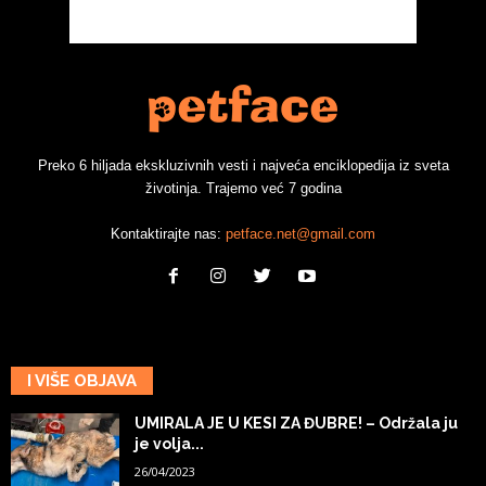
Preko 6 hiljada ekskluzivnih vesti i najveća enciklopedija iz sveta
životinja. Trajemo već 7 godina
Kontaktirajte nas:
petface.net@gmail.com
I VIŠE OBJAVA
UMIRALA JE U KESI ZA ĐUBRE! – Održala ju
je volja...
26/04/2023