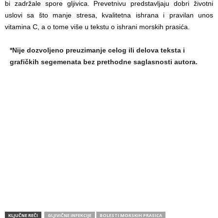
bi zadržale spore gljivica. Prevetnivu predstavljaju dobri životni
uslovi sa što manje stresa, kvalitetna ishrana i pravilan unos
vitamina C, a o tome više u tekstu o ishrani morskih prasića.
*Nije dozvoljeno preuzimanje celog ili delova teksta i
grafičkih segemenata bez prethodne saglasnosti autora.
KLJUČNE REČI
GLJIVIČNE INFEKCIJE
BOLESTI MORSKIH PRASICA