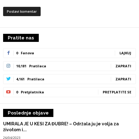
Pratite nas
0
Fanova
LAJKUJ
10,181
Pratilaca
ZAPRATI
4,161
Pratilaca
ZAPRATI
0
Pretplatnika
PRETPLATITE SE
Poslednje objave
UMIRALA JE U KESI ZA ĐUBRE! – Održala ju je volja za
životom i...
26/04/2023