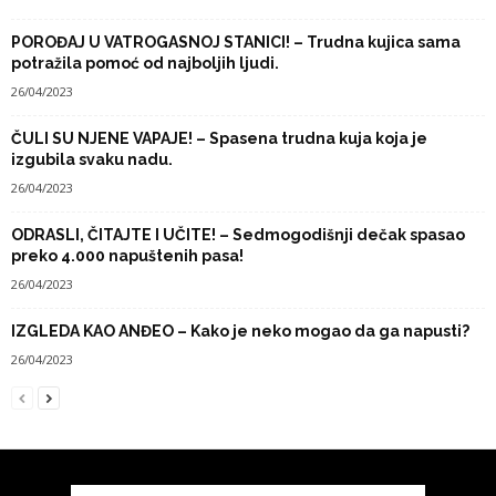
POROĐAJ U VATROGASNOJ STANICI! – Trudna kujica sama
potražila pomoć od najboljih ljudi.
26/04/2023
ČULI SU NJENE VAPAJE! – Spasena trudna kuja koja je
izgubila svaku nadu.
26/04/2023
ODRASLI, ČITAJTE I UČITE! – Sedmogodišnji dečak spasao
preko 4.000 napuštenih pasa!
26/04/2023
IZGLEDA KAO ANĐEO – Kako je neko mogao da ga napusti?
26/04/2023