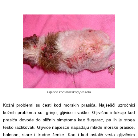
Gljivice kod morskog praseta
Kožni problemi su česti kod morskih prasića. Najšešći uzročnici
kožnih problema su: grinje, gljivice i vaške. Gljivične infekcije kod
prasića dovode do sličnih simptoma kao šugarac, pa ih je stoga
teško razlikovati. Gljivice najčešće napadaju mlade morske prasiće,
bolesne, stare i trudne ženke. Kao i kod ostalih vrsta gljivičnim