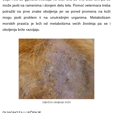
može javiti na ramenima i donjem delu tela. Pomoć veterinara treba
potražiti na prve znake oboljenja jer se pored promena na koži
mogu javiti problem ii na unutrašnjim urganima. Metabolizam
morskih prasića je brži od metabolizma većih životinja pa se i
oboljenja brže razvijaju.
Gljivično oboljenje kože
DIJAGNOZA I LEČENJE