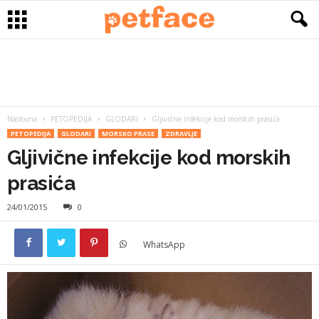
Naslovna
PETOPEDIJA
GLODARI
Gljivične infekcije kod morskih prasića
PETOPEDIJA
GLODARI
MORSKO PRASE
ZDRAVLJE
Gljivične infekcije kod morskih
prasića
24/01/2015
0
WhatsApp