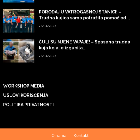
POROĐAJ U VATROGASNOJ STANICI! –
Trudna kujica sama potražila pomoć od...
26/04/2023
ČULI SU NJENE VAPAJE! – Spasena trudna
kuja koja je izgubila...
26/04/2023
WORKSHOP MEDIA
USLOVI KORIŠĆENJA
POLITIKA PRIVATNOSTI
O nama
Kontakt