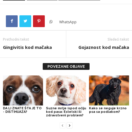
WhatsApp
Prethodni tekst
Sledeći tekst
Gingivitis kod mačaka
Gojaznost kod mačaka
POVEZANE OBJAVE
DA LI ZNATE ŠTA JE TO
Suzne mrlje ispod očiju
Kako se neguje krzno
- DISTIHIJAZA?
kod pasa: Estetski ili
psa sa podlakom?
zdravstveni problem?