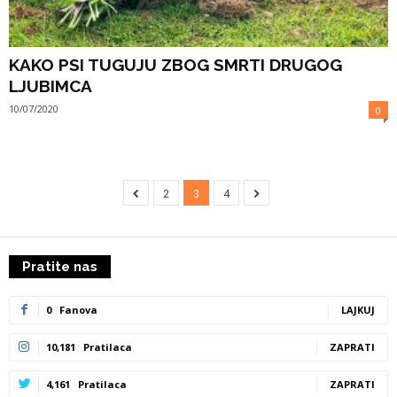
KAKO PSI TUGUJU ZBOG SMRTI DRUGOG
LJUBIMCA
10/07/2020
0
2
3
4
Pratite nas
0
Fanova
LAJKUJ
10,181
Pratilaca
ZAPRATI
4,161
Pratilaca
ZAPRATI