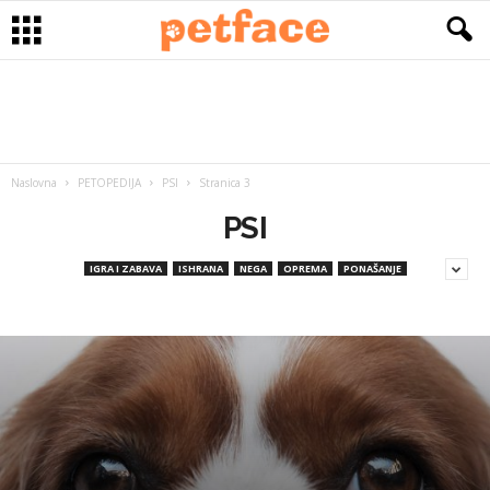
Naslovna
PETOPEDIJA
PSI
Stranica 3
PSI
IGRA I ZABAVA
ISHRANA
NEGA
OPREMA
PONAŠANJE