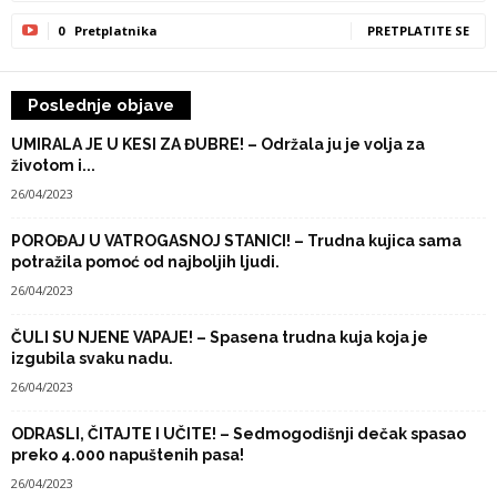
0
Pretplatnika
PRETPLATITE SE
Poslednje objave
UMIRALA JE U KESI ZA ĐUBRE! – Održala ju je volja za
životom i...
26/04/2023
POROĐAJ U VATROGASNOJ STANICI! – Trudna kujica sama
potražila pomoć od najboljih ljudi.
26/04/2023
ČULI SU NJENE VAPAJE! – Spasena trudna kuja koja je
izgubila svaku nadu.
26/04/2023
ODRASLI, ČITAJTE I UČITE! – Sedmogodišnji dečak spasao
preko 4.000 napuštenih pasa!
26/04/2023