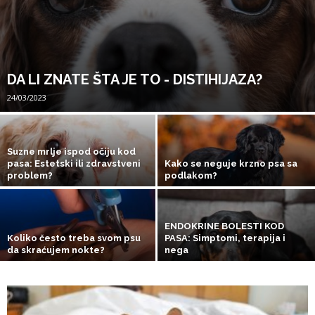
DA LI ZNATE ŠTA JE TO - DISTIHIJAZA?
24/03/2023
Suzne mrlje ispod očiju kod
pasa: Estetski ili zdravstveni
Kako se neguje krzno psa sa
problem?
podlakom?
ENDOKRINE BOLESTI KOD
Koliko često treba svom psu
PASA: Simptomi, terapija i
da skraćujem nokte?
nega