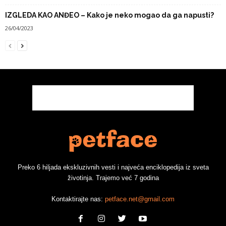
IZGLEDA KAO ANĐEO – Kako je neko mogao da ga napusti?
26/04/2023
Preko 6 hiljada ekskluzivnih vesti i najveća enciklopedija iz sveta
životinja. Trajemo već 7 godina
Kontaktirajte nas:
petface.net@gmail.com