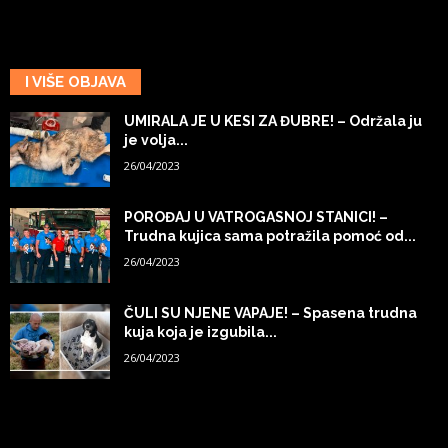
I VIŠE OBJAVA
UMIRALA JE U KESI ZA ĐUBRE! – Održala ju
je volja...
26/04/2023
POROĐAJ U VATROGASNOJ STANICI! –
Trudna kujica sama potražila pomoć od...
26/04/2023
ČULI SU NJENE VAPAJE! – Spasena trudna
kuja koja je izgubila...
26/04/2023