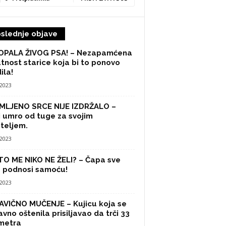
slednje objave
OPALA ŽIVOG PSA! – Nezapamćena
tnost starice koja bi to ponovo
ila!
/2023
MLJENO SRCE NIJE IZDRŽALO –
 umro od tuge za svojim
ateljem.
/2023
O ME NIKO NE ŽELI? – Čapa sve
 podnosi samoću!
/2023
VIČNO MUČENJE – Kujicu koja se
vno oštenila prisiljavao da trči 33
metra