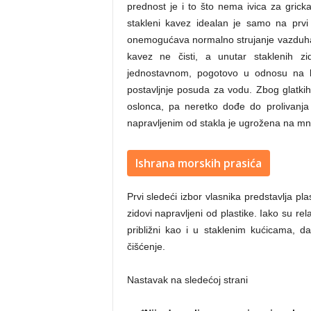
prednost je i to što nema ivica za gric
stakleni kavez idealan je samo na prvi
onemogućava normalno strujanje vazduha
kavez ne čisti, a unutar staklenih z
jednostavnom, pogotovo u odnosu na ku
postavljnje posuda za vodu. Zbog glatkih
oslonca, pa neretko dođe do prolivanja 
napravljenim od stakla je ugrožena na m
Ishrana morskih prasića
Prvi sledeći izbor vlasnika predstavlja pl
zidovi napravljeni od plastike. Iako su rel
približni kao i u staklenim kućicama, d
čišćenje.
Nastavak na sledećoj strani