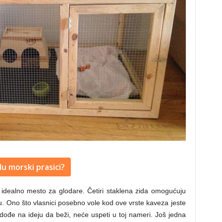
u morski prasici?
 idealno mesto za glodare. Četiri staklena zida omogućuju
. Ono što vlasnici posebno vole kod ove vrste kaveza jeste
o dođe na ideju da beži, neće uspeti u toj nameri. Još jedna