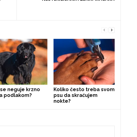
se neguje krzno
Koliko često treba svom
sa podlakom?
psu da skraćujem
nokte?