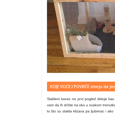
KOJE VOĆE I POVRĆE smeju da jed
Stakleni kavez na prvi pogled deluje kao
vam da ih držite na oku u svakom trenutku
to što su stakla klizava pa ljubimac i ak