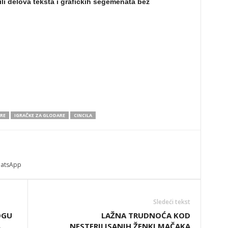
ili delova teksta i grafičkih segemenata bez
RE
IGRAČKE ZA GLODARE
CINCILA
atsApp
Sledeći tekst
OGU
LAŽNA TRUDNOĆA KOD
A
NESTERILISANIH ŽENKI MAČAKA