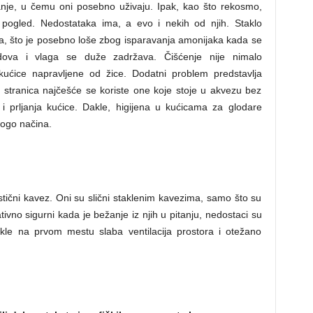
kanje, u čemu oni posebno uživaju. Ipak, kao što rekosmo,
 pogled. Nedostataka ima, a evo i nekih od njih. Staklo
, što je posebno loše zbog isparavanja amonijaka kada se
idova i vlaga se duže zadržava. Čišćenje nije nimalo
ćice napravljene od žice. Dodatni problem predstavlja
 stranica najčešće se koriste one koje stoje u akvezu bez
i prljanja kućice. Dakle, higijena u kućicama za glodare
nogo načina.
astični kavez. Oni su slični staklenim kavezima, samo što su
ativno sigurni kada je bežanje iz njih u pitanju, nedostaci su
akle na prvom mestu slaba ventilacija prostora i otežano