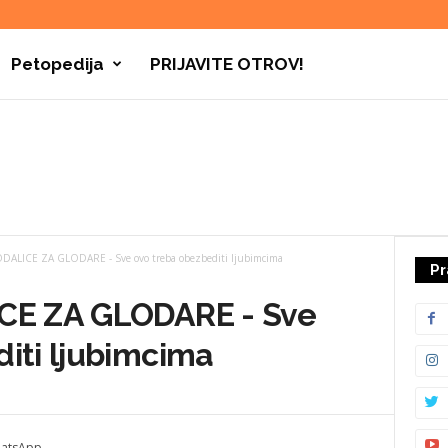
Petopedija
PRIJAVITE OTROV!
DALICE ZA GLODARE - Sve ovo treba obezbediti ljubimcima
Pr
ICE ZA GLODARE - Sve
iti ljubimcima
atsApp