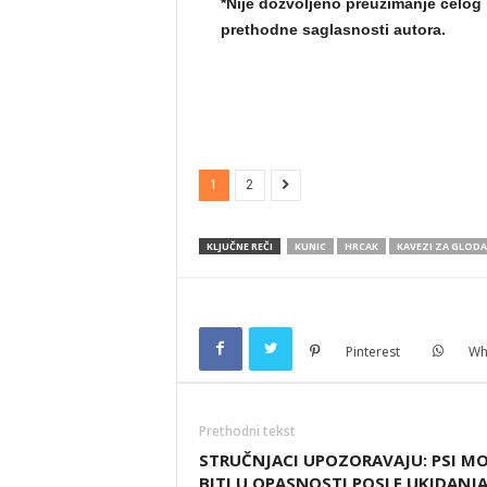
*Nije dozvoljeno preuzimanje celog 
prethodne saglasnosti autora.
1
2
KLJUČNE REČI
KUNIC
HRCAK
KAVEZI ZA GLODA
Pinterest
Wh
Prethodni tekst
STRUČNJACI UPOZORAVAJU: PSI M
BITI U OPASNOSTI POSLE UKIDANJ