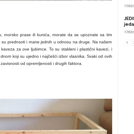
17/03
JEDI
jeda
17/03
ilu, morsko prase ili kunića, morate da se upoznate sa tim
oje su prednsoti i mane jednih u odnosu na druge. Na našem
 kaveza za ove ljubimce. To su stakleni i plastični kavezi, i
dnom koji su ujedno i najčešći izbor vlasnika. Svaki od ovih
avisnosti od opremljenosti i drugih faktora.