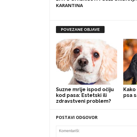
KARANTINA
POVEZANE OBJAVE
Suzne mrlje ispod očiju
Kako 
kod pasa: Estetski ili
psa 
zdravstveni problem?
POSTAVI ODGOVOR