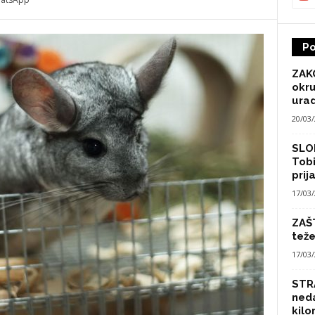
Po
ZAK
okru
urad
20/03
SLO
Tobi
prij
17/03
ZAŠT
teže
17/03
STRA
neda
kilo