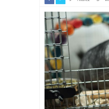
e
.
n
e
t