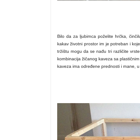
Bilo da za ljubimca poželite hrčka, činč
kakav životni prostor im je potreban i k
tržištu mogu da se nađu tri različite vrste
kombinacija žičanog kaveza sa plastičnim 
kaveza ima određene prednosti i mane, u z