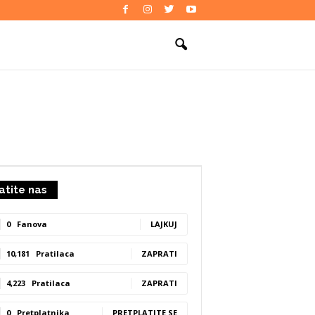
atite nas
0
Fanova
LAJKUJ
10,181
Pratilaca
ZAPRATI
4,223
Pratilaca
ZAPRATI
0
Pretplatnika
PRETPLATITE SE