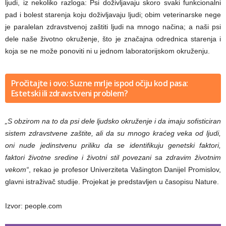
ljudi, iz nekoliko razloga: Psi doživljavaju skoro svaki funkcionalni
pad i bolest starenja koju doživljavaju ljudi; obim veterinarske nege
je paralelan zdravstvenoj zaštiti ljudi na mnogo načina; a naši psi
dele naše životno okruženje, što je značajna odrednica starenja i
koja se ne može ponoviti ni u jednom laboratorijskom okruženju.
Pročitajte i ovo: Suzne mrlje ispod očiju kod pasa:
Estetski ili zdravstveni problem?
„S obzirom na to da psi dele ljudsko okruženje i da imaju sofisticiran
sistem zdravstvene zaštite, ali da su mnogo kraćeg veka od ljudi,
oni nude jedinstvenu priliku da se identifikuju genetski faktori,
faktori životne sredine i životni stil povezani sa zdravim životnim
vekom“
, rekao je profesor Univerziteta Vašington Danijel Promislov,
glavni istraživač studije. Projekat je predstavljen u časopisu Nature.
Izvor: people.com