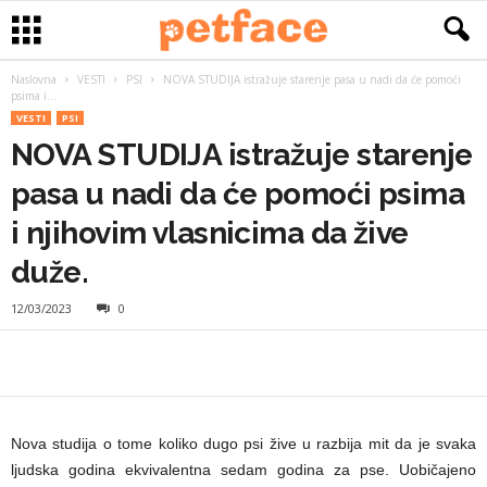
Naslovna
VESTI
PSI
NOVA STUDIJA istražuje starenje pasa u nadi da će pomoći
psima i...
VESTI
PSI
NOVA STUDIJA istražuje starenje
pasa u nadi da će pomoći psima
i njihovim vlasnicima da žive
duže.
12/03/2023
0
Nova studija o tome koliko dugo psi žive u razbija mit da je svaka
ljudska godina ekvivalentna sedam godina za pse. Uobičajeno