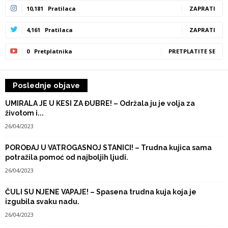
10,181
Pratilaca
ZAPRATI
4,161
Pratilaca
ZAPRATI
0
Pretplatnika
PRETPLATITE SE
Poslednje objave
UMIRALA JE U KESI ZA ĐUBRE! – Održala ju je volja za
životom i...
26/04/2023
POROĐAJ U VATROGASNOJ STANICI! – Trudna kujica sama
potražila pomoć od najboljih ljudi.
26/04/2023
ČULI SU NJENE VAPAJE! – Spasena trudna kuja koja je
izgubila svaku nadu.
26/04/2023