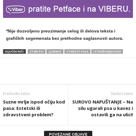
*Nije dozvoljeno preuzimanje celog ili delova teksta i
grafičkih segemenata bez prethodne saglasnosti autora.
KLJUČNE REČI
STARI PSI
LJUBIMCI
STAROST PASA
ISTRAŽIVANJA PASA
Prethodni tekst
Sledeći tekst
Suzne mrlje ispod očiju kod
SUROVO NAPUŠTANJE – Na
pasa: Estetski ili
silu ugurali psa u kavez i
zdravstveni problem?
ostavili ga na ulici!
POVEZANE OBJAVE