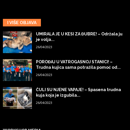
I VIŠE OBJAVA
UMIRALA JE U KESI ZA ĐUBRE! – Održala ju
je volja...
26/04/2023
POROĐAJ U VATROGASNOJ STANICI! –
Trudna kujica sama potražila pomoć od...
26/04/2023
ČULI SU NJENE VAPAJE! – Spasena trudna
kuja koja je izgubila...
26/04/2023