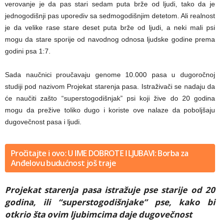
verovanje je da pas stari sedam puta brže od ljudi, tako da je
jednogodišnji pas uporediv sa sedmogodišnjim detetom. Ali realnost
je da velike rase stare deset puta brže od ljudi, a neki mali psi
mogu da stare sporije od navodnog odnosa ljudske godine prema
godini psa 1:7.
Sada naučnici proučavaju genome 10.000 pasa u dugoročnoj
studiji pod nazivom Projekat starenja pasa. Istraživači se nadaju da
će naučiti zašto “superstogodišnjak” psi koji žive do 20 godina
mogu da prežive toliko dugo i koriste ove nalaze da poboljšaju
dugovečnost pasa i ljudi.
Pročitajte i ovo: U IME DOBROTE I LJUBAVI: Borba za
Anđelovu budućnost još traje
Projekat starenja pasa istražuje pse starije od 20
godina, ili “superstogodišnjake” pse, kako bi
otkrio šta ovim ljubimcima daje dugovečnost