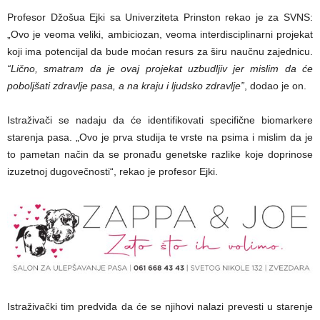
Profesor Džošua Ejki sa Univerziteta Prinston rekao je za SVNS:
„Ovo je veoma veliki, ambiciozan, veoma interdisciplinarni projekat
koji ima potencijal da bude moćan resurs za širu naučnu zajednicu.
“Lično, smatram da je ovaj projekat uzbudljiv jer mislim da će
poboljšati zdravlje pasa, a na kraju i ljudsko zdravlje”
, dodao je on.
Istraživači se nadaju da će identifikovati specifične biomarkere
starenja pasa. „Ovo je prva studija te vrste na psima i mislim da je
to pametan način da se pronađu genetske razlike koje doprinose
izuzetnoj dugovečnosti“, rekao je profesor Ejki.
Istraživački tim predviđa da će se njihovi nalazi prevesti u starenje