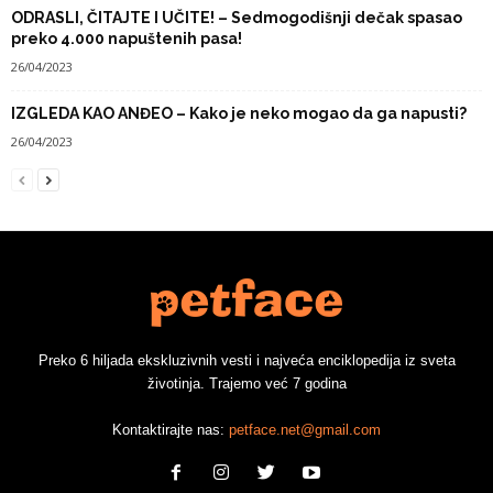
ODRASLI, ČITAJTE I UČITE! – Sedmogodišnji dečak spasao
preko 4.000 napuštenih pasa!
26/04/2023
IZGLEDA KAO ANĐEO – Kako je neko mogao da ga napusti?
26/04/2023
Preko 6 hiljada ekskluzivnih vesti i najveća enciklopedija iz sveta
životinja. Trajemo već 7 godina
Kontaktirajte nas:
petface.net@gmail.com