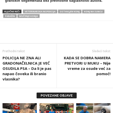
grafičkih segemenata bez prethodne saglasnosti autora.
KLJUČNE REČI
VETERINARSKA INSPEKCIJA
OSTAVLJEN KONJ
KONJ NA SUNCU
PARAŽIN
MUČENJE KONJA
Prethodni tekst
Sledeći tekst
POLICIJA NE ZNA ALI
KADA SE DOBRA NAMERA
GRADONAČELNICA JE VEĆ
PRETVORI U MUKU – Nije
OSUDILA PSA – Da li je pas
vreme za osude već za
napao čoveka ili branio
pomoć!
vlasnika?
POVEZANE OBJAVE