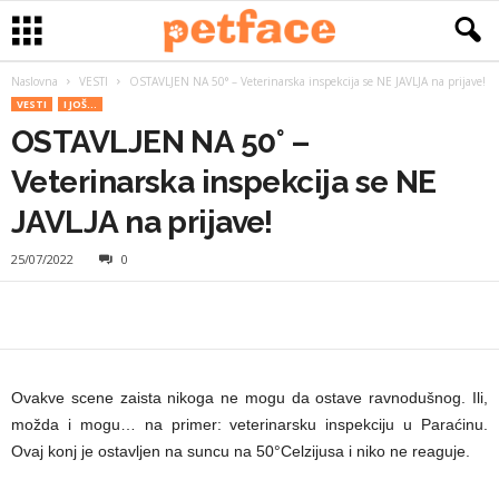
Naslovna
VESTI
OSTAVLJEN NA 50° – Veterinarska inspekcija se NE JAVLJA na prijave!
VESTI
I JOŠ...
OSTAVLJEN NA 50° –
Veterinarska inspekcija se NE
JAVLJA na prijave!
25/07/2022
0
Ovakve scene zaista nikoga ne mogu da ostave ravnodušnog. Ili,
možda i mogu… na primer: veterinarsku inspekciju u Paraćinu.
Ovaj konj je ostavljen na suncu na 50°Celzijusa i niko ne reaguje.