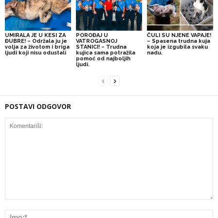
UMIRALA JE U KESI ZA
POROĐAJ U
ČULI SU NJENE VAPAJE!
ĐUBRE! – Održala ju je
VATROGASNOJ
– Spasena trudna kuja
volja za životom i briga
STANICI! – Trudna
koja je izgubila svaku
ljudi koji nisu odustali
kujica sama potražila
nadu.
pomoć od najboljih
ljudi.
POSTAVI ODGOVOR