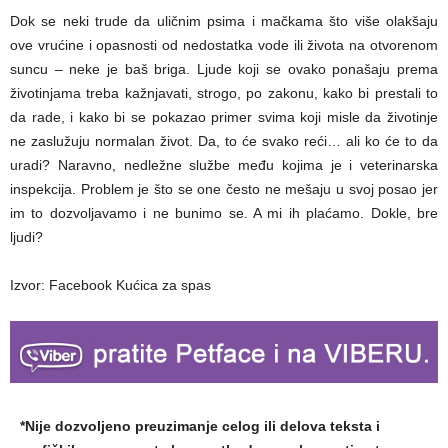
Dok se neki trude da uličnim psima i mačkama što više olakšaju
ove vrućine i opasnosti od nedostatka vode ili života na otvorenom
suncu – neke je baš briga. Ljude koji se ovako ponašaju prema
životinjama treba kažnjavati, strogo, po zakonu, kako bi prestali to
da rade, i kako bi se pokazao primer svima koji misle da životinje
ne zaslužuju normalan život. Da, to će svako reći… ali ko će to da
uradi? Naravno, nedležne službe među kojima je i veterinarska
inspekcija. Problem je što se one često ne mešaju u svoj posao jer
im to dozvoljavamo i ne bunimo se. A mi ih plaćamo. Dokle, bre
ljudi?
Izvor: Facebook Kućica za spas
*Nije dozvoljeno preuzimanje celog ili delova teksta i