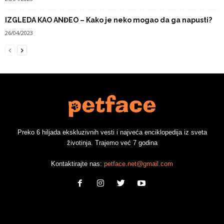
IZGLEDA KAO ANĐEO – Kako je neko mogao da ga napusti?
26/04/2023
Preko 6 hiljada ekskluzivnih vesti i najveća enciklopedija iz sveta
životinja. Trajemo već 7 godina
Kontaktirajte nas:
petface.net@gmail.com