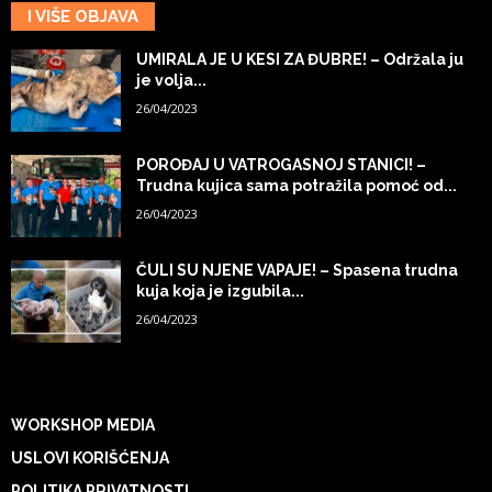
I VIŠE OBJAVA
UMIRALA JE U KESI ZA ĐUBRE! – Održala ju
je volja...
26/04/2023
POROĐAJ U VATROGASNOJ STANICI! –
Trudna kujica sama potražila pomoć od...
26/04/2023
ČULI SU NJENE VAPAJE! – Spasena trudna
kuja koja je izgubila...
26/04/2023
WORKSHOP MEDIA
USLOVI KORIŠĆENJA
POLITIKA PRIVATNOSTI