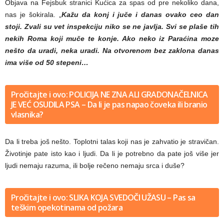
Objava na Fejsbuk stranici Kućica za spas od pre nekoliko dana,
nas je šokirala. „
K
ažu da konj i juče i danas ovako ceo dan
stoji. Zvali su vet inspekciju niko se ne javlja. Svi se plaše tih
nekih Roma koji muče te konje. Ako neko iz Paraćina moze
nešto da uradi, neka uradi. Na otvorenom bez zaklona danas
ima više od 50 stepeni…
Pročitajte i ovo: POLICIJA NE ZNA ALI GRADONAČELNICA
JE VEĆ OSUDILA PSA – Da li je pas napao čoveka ili branio
vlasnika?
Da li treba još nešto. Toplotni talas koji nas je zahvatio je stravičan.
Životinje pate isto kao i ljudi. Da li je potrebno da pate još više jer
ljudi nemaju razuma, ili bolje rečeno nemaju srca i duše?
Pročitajte i ovo: SLIKA KOJA SVEDOČI UŽASU – Pas sa
teškim opekotinama od požara