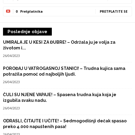
0
Pretplatnika
PRETPLATITE SE
Poslednje objave
UMIRALA JE U KESI ZA ĐUBRE! – Održala ju je volja za
životom i...
26/04/2023
POROĐAJ U VATROGASNOJ STANICI! – Trudna kujica sama
potražila pomoć od najboljih ljudi.
26/04/2023
ČULI SU NJENE VAPAJE! – Spasena trudna kuja koja je
izgubila svaku nadu.
26/04/2023
ODRASLI, ČITAJTE I UČITE! – Sedmogodišnji dečak spasao
preko 4.000 napuštenih pasa!
26/04/2023