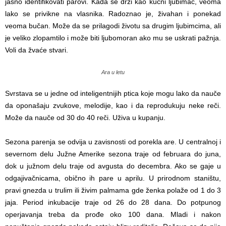
jasno identifikovati parovi. Kada se drži kao kućni ljubimac, veoma
lako se privikne na vlasnika. Radoznao je, živahan i ponekad
veoma bučan. Može da se prilagodi životu sa drugim ljubimcima, ali
je veliko zlopamtilo i može biti ljubomoran ako mu se uskrati pažnja.
Voli da žvaće stvari.
Ara u letu
Svrstava se u jedne od inteligentnijih ptica koje mogu lako da nauče
da oponašaju zvukove, melodije, kao i da reprodukuju neke reči.
Može da nauče od 30 do 40 reči. Uživa u kupanju.
Sezona parenja se odvija u zavisnosti od porekla are. U centralnoj i
severnom delu Južne Amerike sezona traje od februara do juna,
dok u južnom delu traje od avgusta do decembra. Ako se gaje u
odgajivačnicama, obično ih pare u aprilu. U prirodnom staništu,
pravi gnezda u trulim ili živim palmama gde ženka polaže od 1 do 3
jaja. Period inkubacije traje od 26 do 28 dana. Do potpunog
operjavanja treba da prođe oko 100 dana. Mladi i nakon