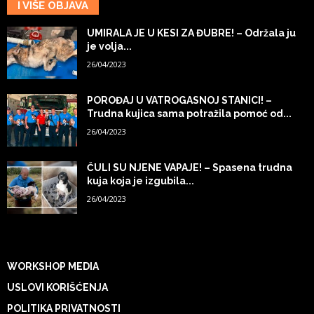
I VIŠE OBJAVA
UMIRALA JE U KESI ZA ĐUBRE! – Održala ju
je volja...
26/04/2023
POROĐAJ U VATROGASNOJ STANICI! –
Trudna kujica sama potražila pomoć od...
26/04/2023
ČULI SU NJENE VAPAJE! – Spasena trudna
kuja koja je izgubila...
26/04/2023
WORKSHOP MEDIA
USLOVI KORIŠĆENJA
POLITIKA PRIVATNOSTI