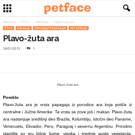
Naslovna
PTICE
PAPAGAJI
Plavo-žuta ara
PTICE
PAPAGAJI
UPOZNAJTE PAPAGAJE
PETOPEDIJA
Plavo-žuta ara
24/01/2015
1
Plavo-žuta ara
Poreklo
Plavo-žuta ara je vrsta papagaja iz porodice ara koja potiče iz
centralne i Južne Amerike. Ta vrsta se zove još i makao. Plavo-žuta
ara nastanjuje središnji deo Brazila, Kolumbiju, istočni deo Paname,
Venecuelu, Ekvador, Peru, Paragvaj i severnu Argentinu. Prirodno
stanište su mu kišne šume, visoka i srednje gusta vegetacija,