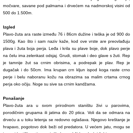
močvare, savane pod palmama i drvećem na nadmorskoj visini od
500 do 1.500m.
Izgled
Plavo-žuta ara raste između 76 i 86cm dužine i teška je od 900 do
1500g. Kao što i sam naziv kaže, kod ove vrste are preovlađuju
plava i žuta boja perja. Leđa i krila su plave boje, dok plavo perje
na čelu ima zelenkast odsjaj. Grudi, stomak i deo glave s žuti. Rep
je tamnije žut sa crnim obrisima, a podrepak je plav. Rep je
dugačak i do 50cm. Ima krupan crn kljun ispod koga raste crno
perje i belu naboranu kožu na obrazima sa malim crtama crnog
perja oko očiju. Noge su sive sa crnim kandžama.
Ponašanje
Plavo-žuta ara u svom prirodnom staništu živi u parovima,
porodičnim grupama ili jatima do 20 ptica. Voli da se odmara na
drveću a u toku letenja se redovno oglašava. Njegovo kreštanje je
hrapavo, pogotovo dok beži od predatora. U većem jatu, mogu se