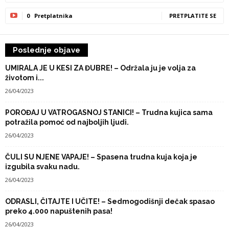
0
Pretplatnika
PRETPLATITE SE
Poslednje objave
UMIRALA JE U KESI ZA ĐUBRE! – Održala ju je volja za
životom i...
26/04/2023
POROĐAJ U VATROGASNOJ STANICI! – Trudna kujica sama
potražila pomoć od najboljih ljudi.
26/04/2023
ČULI SU NJENE VAPAJE! – Spasena trudna kuja koja je
izgubila svaku nadu.
26/04/2023
ODRASLI, ČITAJTE I UČITE! – Sedmogodišnji dečak spasao
preko 4.000 napuštenih pasa!
26/04/2023