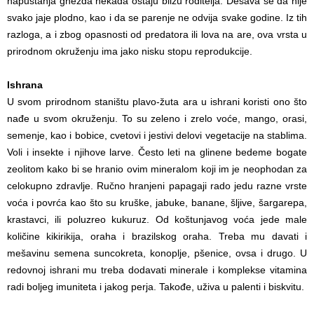
napuštanja gnezda nekada ostaju blizu roditelja. Dešava se da nije
svako jaje plodno, kao i da se parenje ne odvija svake godine. Iz tih
razloga, a i zbog opasnosti od predatora ili lova na are, ova vrsta u
prirodnom okruženju ima jako nisku stopu reprodukcije.
Ishrana
U svom prirodnom staništu plavo-žuta ara u ishrani koristi ono što
nađe u svom okruženju. To su zeleno i zrelo voće, mango, orasi,
semenje, kao i bobice, cvetovi i jestivi delovi vegetacije na stablima.
Voli i insekte i njihove larve. Često leti na glinene bedeme bogate
zeolitom kako bi se hranio ovim mineralom koji im je neophodan za
celokupno zdravlje. Ručno hranjeni papagaji rado jedu razne vrste
voća i povrća kao što su kruške, jabuke, banane, šljive, šargarepa,
krastavci, ili poluzreo kukuruz. Od koštunjavog voća jede male
količine kikirikija, oraha i brazilskog oraha. Treba mu davati i
mešavinu semena suncokreta, konoplje, pšenice, ovsa i drugo. U
redovnoj ishrani mu treba dodavati minerale i komplekse vitamina
radi boljeg imuniteta i jakog perja. Takođe, uživa u palenti i biskvitu.