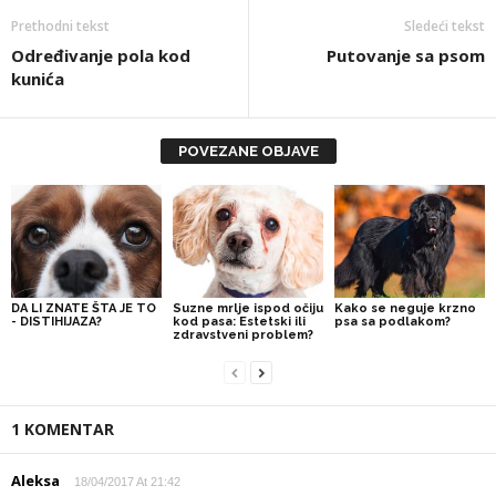
Prethodni tekst
Sledeći tekst
Određivanje pola kod
Putovanje sa psom
kunića
POVEZANE OBJAVE
DA LI ZNATE ŠTA JE TO
Suzne mrlje ispod očiju
Kako se neguje krzno
- DISTIHIJAZA?
kod pasa: Estetski ili
psa sa podlakom?
zdravstveni problem?
1 KOMENTAR
Aleksa
18/04/2017 At 21:42