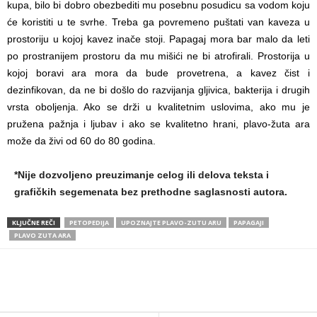
kupa, bilo bi dobro obezbediti mu posebnu posudicu sa vodom koju
će koristiti u te svrhe. Treba ga povremeno puštati van kaveza u
prostoriju u kojoj kavez inače stoji. Papagaj mora bar malo da leti
po prostranijem prostoru da mu mišići ne bi atrofirali. Prostorija u
kojoj boravi ara mora da bude provetrena, a kavez čist i
dezinfikovan, da ne bi došlo do razvijanja gljivica, bakterija i drugih
vrsta oboljenja. Ako se drži u kvalitetnim uslovima, ako mu je
pružena pažnja i ljubav i ako se kvalitetno hrani, plavo-žuta ara
može da živi od 60 do 80 godina.
*Nije dozvoljeno preuzimanje celog ili delova teksta i
grafičkih segemenata bez prethodne saglasnosti autora.
KLJUČNE REČI
PETOPEDIJA
UPOZNAJTE PLAVO-ZUTU ARU
PAPAGAJI
PLAVO ZUTA ARA