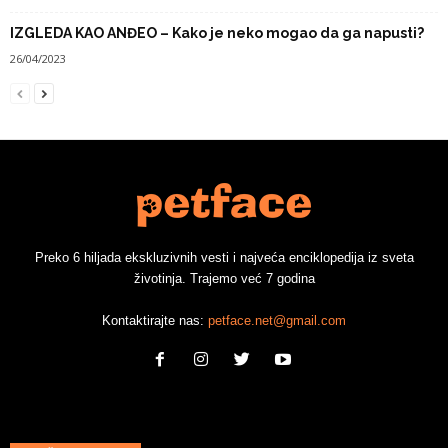
IZGLEDA KAO ANĐEO – Kako je neko mogao da ga napusti?
26/04/2023
Preko 6 hiljada ekskluzivnih vesti i najveća enciklopedija iz sveta
životinja. Trajemo već 7 godina
Kontaktirajte nas:
petface.net@gmail.com