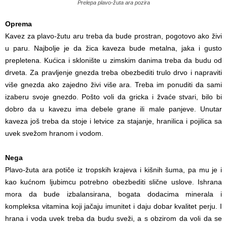
Prelepa plavo-žuta ara pozira
Oprema
Kavez za plavo-žutu aru treba da bude prostran, pogotovo ako živi
u paru. Najbolje je da žica kaveza bude metalna, jaka i gusto
prepletena. Kućica i sklonište u zimskim danima treba da budu od
drveta. Za pravljenje gnezda treba obezbediti trulo drvo i napraviti
više gnezda ako zajedno živi više ara. Treba im ponuditi da sami
izaberu svoje gnezdo. Pošto voli da gricka i žvaće stvari, bilo bi
dobro da u kavezu ima debele grane ili male panjeve. Unutar
kaveza još treba da stoje i letvice za stajanje, hranilica i pojilica sa
uvek svežom hranom i vodom.
Nega
Plavo-žuta ara potiče iz tropskih krajeva i kišnih šuma, pa mu je i
kao kućnom ljubimcu potrebno obezbediti slične uslove. Ishrana
mora da bude izbalansirana, bogata dodacima minerala i
kompleksa vitamina koji jačaju imunitet i daju dobar kvalitet perju. I
hrana i voda uvek treba da budu sveži, a s obzirom da voli da se