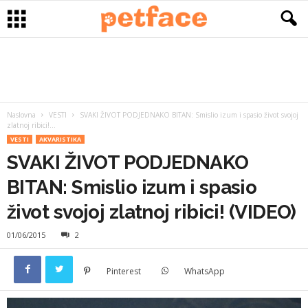
Naslovna
VESTI
SVAKI ŽIVOT PODJEDNAKO BITAN: Smislio izum i spasio život svojoj
zlatnoj ribici!...
VESTI
AKVARISTIKA
SVAKI ŽIVOT PODJEDNAKO
BITAN: Smislio izum i spasio
život svojoj zlatnoj ribici! (VIDEO)
01/06/2015
2
Pinterest
WhatsApp