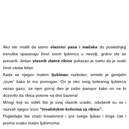
Ako ste mislili da samo
vlasnici pasa i mačaka
do poslednjeg
trenutka spasavaju život svom ljubimcu u nevolji, grdno ste se
prevarili. Jedan
vlasnik zlatne ribice
pokazao je svetu da je svaki
život zaista bitan.
Kada se njegov maleni
ljubimac
razboleo, smislio je genijalni
„izum“ kako bi mu pomogao. On je oko svog bolesnog ljubimca
vezao gazu, za njen gornji deo je zašio pampur kako on ne bi
dozvolio da ribica potone na dno bazena!
Mnogi koji su videli šta je ovaj vlasnik uradio, oduševili su se i
nazvali njegov izum
“invalidskim kolicima za ribicu”.
Pogledajte šta znači kreativnost i pre svega ljubav i briga čak i
prema ovako malim ljubimcima: