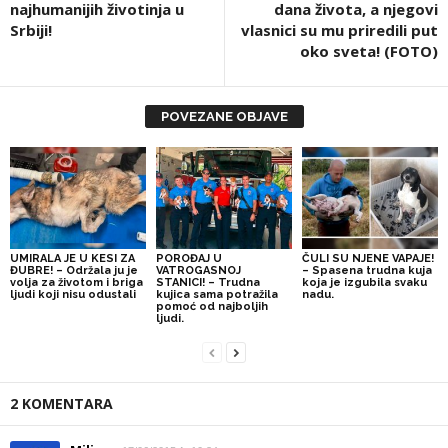
najhumanijih životinja u
dana života, a njegovi
Srbiji!
vlasnici su mu priredili put
oko sveta! (FOTO)
POVEZANE OBJAVE
UMIRALA JE U KESI ZA
POROĐAJ U
ČULI SU NJENE VAPAJE!
ĐUBRE! – Održala ju je
VATROGASNOJ
– Spasena trudna kuja
volja za životom i briga
STANICI! – Trudna
koja je izgubila svaku
ljudi koji nisu odustali
kujica sama potražila
nadu.
pomoć od najboljih
ljudi.
2 KOMENTARA