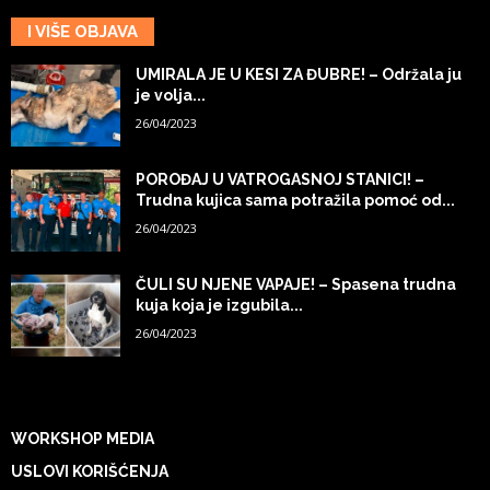
I VIŠE OBJAVA
UMIRALA JE U KESI ZA ĐUBRE! – Održala ju
je volja...
26/04/2023
POROĐAJ U VATROGASNOJ STANICI! –
Trudna kujica sama potražila pomoć od...
26/04/2023
ČULI SU NJENE VAPAJE! – Spasena trudna
kuja koja je izgubila...
26/04/2023
WORKSHOP MEDIA
USLOVI KORIŠĆENJA