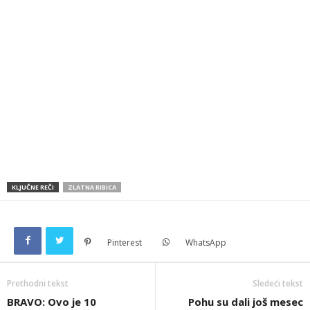
KLJUČNE REČI
ZLATNA RIBICA
Pinterest
WhatsApp
Prethodni tekst
Sledeći tekst
BRAVO: Ovo je 10
Pohu su dali još mesec