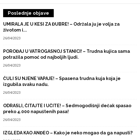
Poslednje objave
UMIRALA JE U KESI ZA ĐUBRE! – Održala ju je volja za
životom i...
26/04/2023
POROĐAJ U VATROGASNOJ STANICI! – Trudna kujica sama
potražila pomoć od najboljih ljudi.
26/04/2023
ČULI SU NJENE VAPAJE! – Spasena trudna kuja koja je
izgubila svaku nadu.
26/04/2023
ODRASLI, ČITAJTE I UČITE! – Sedmogodišnji dečak spasao
preko 4.000 napuštenih pasa!
26/04/2023
IZGLEDA KAO ANĐEO – Kako je neko mogao da ga napusti?