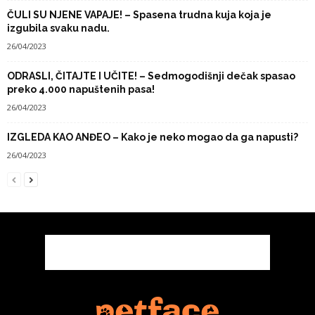
ČULI SU NJENE VAPAJE! – Spasena trudna kuja koja je
izgubila svaku nadu.
26/04/2023
ODRASLI, ČITAJTE I UČITE! – Sedmogodišnji dečak spasao
preko 4.000 napuštenih pasa!
26/04/2023
IZGLEDA KAO ANĐEO – Kako je neko mogao da ga napusti?
26/04/2023