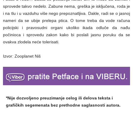
sprovede takvo nedelo. Zabune nema, greška je isključena, roda je
i na tlu i u vazduhu više nego prepoznatljiva. Dakle, radi se o jasnoj
nameri da se ubije prelepa ptica. O tome treba da vode računa
policijski i pravosudni organi ukoliko ikada odluče da nađu
počinioca i sprovedu zakon kako bi poslali jasnu poruku da se
ovakva zlodela neće tolerisati.
Izvor: Zooplanet Niš
*Nije dozvoljeno preuzimanje celog ili delova teksta i
grafičkih segemenata bez prethodne saglasnosti autora.