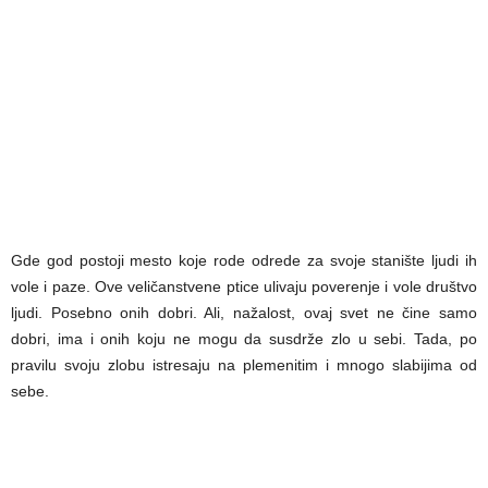
Gde god postoji mesto koje rode odrede za svoje stanište ljudi ih
vole i paze. Ove veličanstvene ptice ulivaju poverenje i vole društvo
ljudi. Posebno onih dobri. Ali, nažalost, ovaj svet ne čine samo
dobri, ima i onih koju ne mogu da susdrže zlo u sebi. Tada, po
pravilu svoju zlobu istresaju na plemenitim i mnogo slabijima od
sebe.