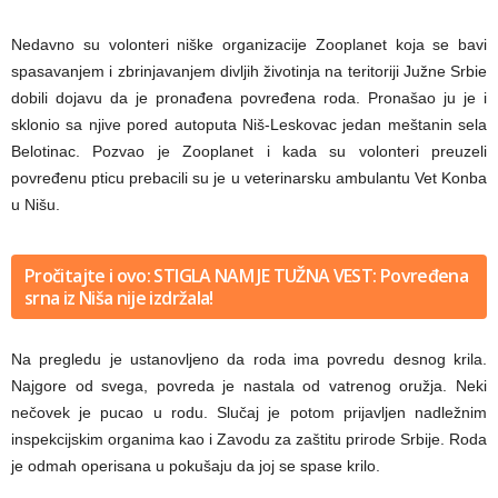
Nedavno su volonteri niške organizacije Zooplanet koja se bavi
spasavanjem i zbrinjavanjem divljih životinja na teritoriji Južne Srbie
dobili dojavu da je pronađena povređena roda. Pronašao ju je i
sklonio sa njive pored autoputa Niš-Leskovac jedan meštanin sela
Belotinac. Pozvao je Zooplanet i kada su volonteri preuzeli
povređenu pticu prebacili su je u veterinarsku ambulantu Vet Konba
u Nišu.
Pročitajte i ovo: STIGLA NAM JE TUŽNA VEST: Povređena
srna iz Niša nije izdržala!
Na pregledu je ustanovljeno da roda ima povredu desnog krila.
Najgore od svega, povreda je nastala od vatrenog oružja. Neki
nečovek je pucao u rodu. Slučaj je potom prijavljen nadležnim
inspekcijskim organima kao i Zavodu za zaštitu prirode Srbije. Roda
je odmah operisana u pokušaju da joj se spase krilo.