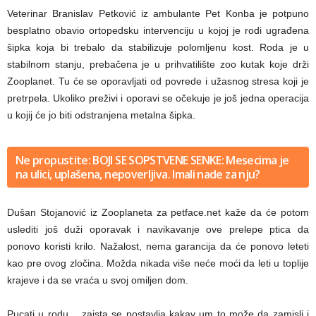
Veterinar Branislav Petković iz ambulante Pet Konba je potpuno
besplatno obavio ortopedsku intervenciju u kojoj je rodi ugrađena
šipka koja bi trebalo da stabilizuje polomljenu kost. Roda je u
stabilnom stanju, prebačena je u prihvatilište zoo kutak koje drži
Zooplanet. Tu će se oporavljati od povrede i užasnog stresa koji je
pretrpela. Ukoliko preživi i oporavi se očekuje je još jedna operacija
u kojij će jo biti odstranjena metalna šipka.
Ne propustite: BOJI SE SOPSTVENE SENKE: Mesecima je
na ulici, uplašena, nepoverljiva. Imali nade za nju?
Dušan Stojanović iz Zooplaneta za petface.net kaže da će potom
uslediti još duži oporavak i navikavanje ove prelepe ptica da
ponovo koristi krilo. Nažalost, nema garancija da će ponovo leteti
kao pre ovog zločina. Možda nikada više neće moći da leti u toplije
krajeve i da se vraća u svoj omiljen dom.
Pucati u rodu… zaista se postavlja kakav um to može da zamisli i