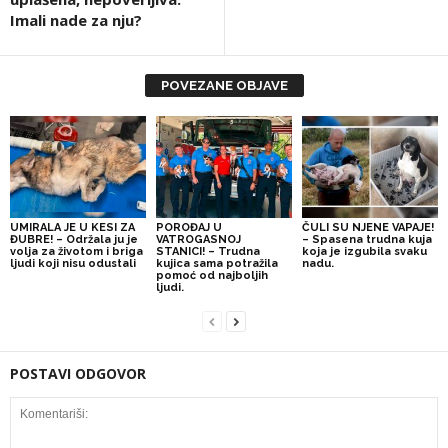
Imali nade za nju?
POVEZANE OBJAVE
UMIRALA JE U KESI ZA
POROĐAJ U
ČULI SU NJENE VAPAJE!
ĐUBRE! – Održala ju je
VATROGASNOJ
– Spasena trudna kuja
volja za životom i briga
STANICI! – Trudna
koja je izgubila svaku
ljudi koji nisu odustali
kujica sama potražila
nadu.
pomoć od najboljih
ljudi.
POSTAVI ODGOVOR