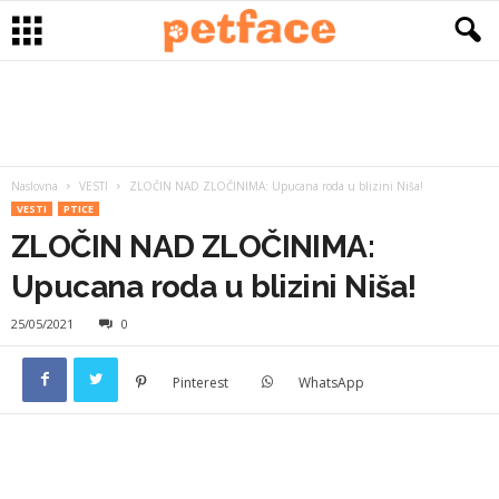
Naslovna
VESTI
ZLOČIN NAD ZLOČINIMA: Upucana roda u blizini Niša!
VESTI
PTICE
ZLOČIN NAD ZLOČINIMA:
Upucana roda u blizini Niša!
25/05/2021
0
Pinterest
WhatsApp