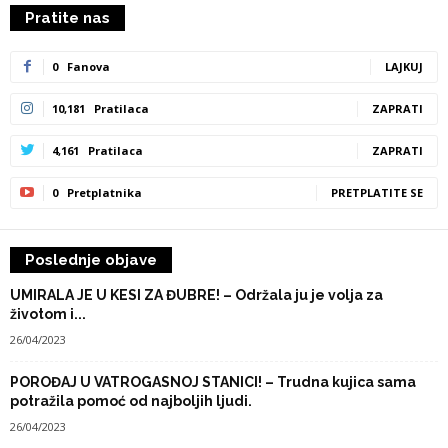
Pratite nas
0
Fanova
LAJKUJ
10,181
Pratilaca
ZAPRATI
4,161
Pratilaca
ZAPRATI
0
Pretplatnika
PRETPLATITE SE
Poslednje objave
UMIRALA JE U KESI ZA ĐUBRE! – Održala ju je volja za
životom i...
26/04/2023
POROĐAJ U VATROGASNOJ STANICI! – Trudna kujica sama
potražila pomoć od najboljih ljudi.
26/04/2023