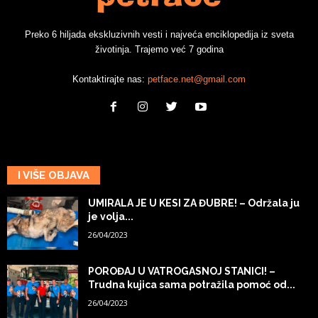
Preko 6 hiljada ekskluzivnih vesti i najveća enciklopedija iz sveta
životinja. Trajemo već 7 godina
Kontaktirajte nas:
petface.net@gmail.com
I VIŠE OBJAVA
UMIRALA JE U KESI ZA ĐUBRE! – Održala ju
je volja...
26/04/2023
POROĐAJ U VATROGASNOJ STANICI! –
Trudna kujica sama potražila pomoć od...
26/04/2023