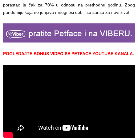
porastao je čak za 70% u odnosu na prethodnu godinu. Zbog
pandemije koja ne jenjava mnogi psi dobili su šansu za novi život.
POGLEDA
JTE BONUS VIDEO SA PETFACE YOUTUBE KANALA: