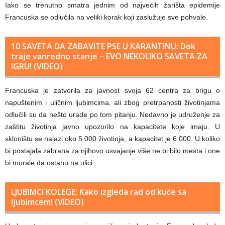
Iako se trenutno smatra jednim od najvećih žarišta epidemije
Francuska se odlučila na veliki korak koji zaslužuje sve pohvale.
10 SAVETA DA ZABAVITE PSE U KARANTINU: Dok
traje vanredno stanje – EVO NEKOLIKO SAVETA ZA
IGRU! (VIDEO)
Francuska je zatvorila za javnost svoja 62 centra za brigu o
napuštenim i uličnim ljubimcima, ali zbog pretrpanosti životinjama
odlučili su da nešto urade po tom pitanju. Nedavno je udruženje za
zaštitu životinja javno upozorilo na kapacitete koje imaju. U
skloništu se nalazi oko 5.000 životinja, a kapacitet je 6.000. U koliko
bi postajala zabrana za njihovo usvajanje više ne bi bilo mesta i one
bi morale da ostanu na ulici.
LJUBIMCI KOLEGE: Kako izgleda rad od kuće sa
ljubimcem! (VIDEO)