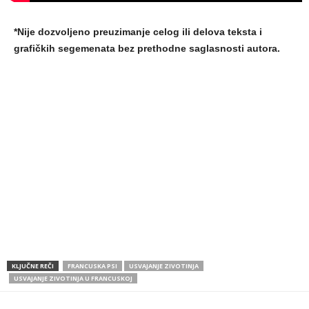
*Nije dozvoljeno preuzimanje celog ili delova teksta i
grafičkih segemenata bez prethodne saglasnosti autora.
KLJUČNE REČI
FRANCUSKA PSI
USVAJANJE ZIVOTINJA
USVAJANJE ZIVOTINJA U FRANCUSKOJ