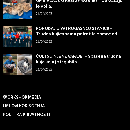
UMIRALA JE U KESI ZA ĐUBRE! – Održala ju
je volja...
26/04/2023
POROĐAJ U VATROGASNOJ STANICI! –
Trudna kujica sama potražila pomoć od...
26/04/2023
ČULI SU NJENE VAPAJE! – Spasena trudna
kuja koja je izgubila...
26/04/2023
WORKSHOP MEDIA
USLOVI KORIŠĆENJA
POLITIKA PRIVATNOSTI