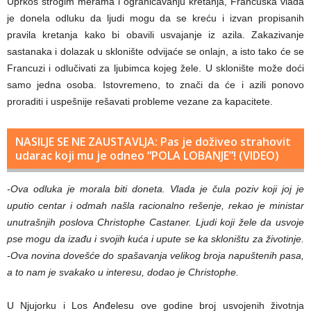
Uprkos strogim merama i ograničavanju kretanja, Francuska vlada
je donela odluku da ljudi mogu da se kreću i izvan propisanih
pravila kretanja kako bi obavili usvajanje iz azila. Zakazivanje
sastanaka i dolazak u sklonište odvijaće se onlajn, a isto tako će se
Francuzi i odlučivati za ljubimca kojeg žele. U sklonište može doći
samo jedna osoba. Istovremeno, to znači da će i azili ponovo
proraditi i uspešnije rešavati probleme vezane za kapacitete.
NASILJE SE NE ZAUSTAVLJA: Pas je doživeo strahovit
udarac koji mu je odneo “POLA LOBANJE”! (VIDEO)
-Ova odluka je morala biti doneta. Vlada je čula poziv koji joj je
uputio centar i odmah našla racionalno rešenje, rekao je ministar
unutrašnjih poslova Christophe Castaner. Ljudi koji žele da usvoje
pse mogu da izađu i svojih kuća i upute se ka skloništu za životinje.
-Ova novina dovešće do spašavanja velikog broja napuštenih pasa,
a to nam je svakako u interesu, dodao je Christophe.
U Njujorku i Los Anđelesu ove godine broj usvojenih životnja