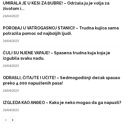
UMIRALA JE U KESI ZA ĐUBRE! – Održala ju je volja za
životom i...
26/04/2023
POROĐAJ U VATROGASNOJ STANICI! – Trudna kujica sama
potražila pomoć od najboljih ljudi.
26/04/2023
ČULI SU NJENE VAPAJE! – Spasena trudna kuja koja je
izgubila svaku nadu.
26/04/2023
ODRASLI, ČITAJTE I UČITE! – Sedmogodišnji dečak spasao
preko 4.000 napuštenih pasa!
26/04/2023
IZGLEDA KAO ANĐEO – Kako je neko mogao da ga napusti?
26/04/2023