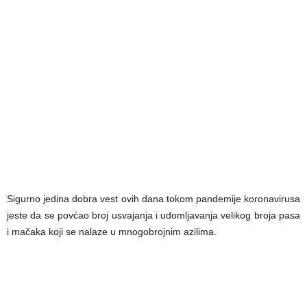
Sigurno jedina dobra vest ovih dana tokom pandemije koronavirusa
jeste da se povćao broj usvajanja i udomljavanja velikog broja pasa
i mačaka koji se nalaze u mnogobrojnim azilima.