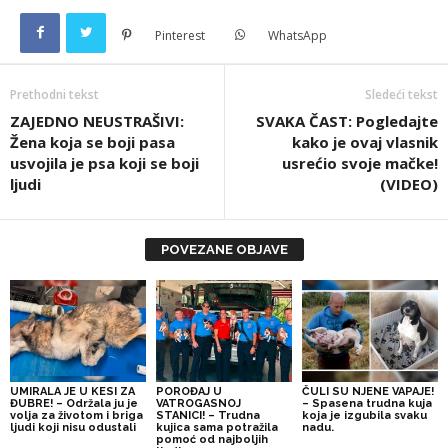
Pinterest
WhatsApp
Prethodni tekst
Sledeći tekst
ZAJEDNO NEUSTRAŠIVI:
SVAKA ČAST: Pogledajte
Žena koja se boji pasa
kako je ovaj vlasnik
usvojila je psa koji se boji
usrećio svoje mačke!
ljudi
(VIDEO)
POVEZANE OBJAVE
UMIRALA JE U KESI ZA
POROĐAJ U
ČULI SU NJENE VAPAJE!
ĐUBRE! – Održala ju je
VATROGASNOJ
– Spasena trudna kuja
volja za životom i briga
STANICI! – Trudna
koja je izgubila svaku
ljudi koji nisu odustali
kujica sama potražila
nadu.
pomoć od najboljih