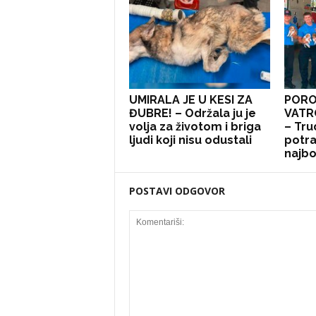
UMIRALA JE U KESI ZA
PORO
ĐUBRE! – Održala ju je
VATR
volja za životom i briga
– Tru
ljudi koji nisu odustali
potra
najbol
POSTAVI ODGOVOR