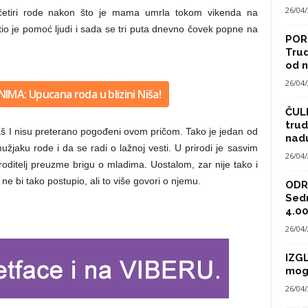
26/04
četiri rode nakon što je mama umrla tokom vikenda na
o je pomoć ljudi i sada se tri puta dnevno čovek popne na
POR
Trud
od n
26/04
IMA: Upucana roda u blizini Niša!
ČULI
trud
 baš I nisu preterano pogođeni ovom pričom. Tako je jedan od
nad
žjaku rode i da se radi o lažnoj vesti. U prirodi je sasvim
26/04
oditelj preuzme brigu o mladima. Uostalom, zar nije tako i
ne bi tako postupio, ali to više govori o njemu.
ODRA
Sed
4.00
26/04
IZG
mog
26/04