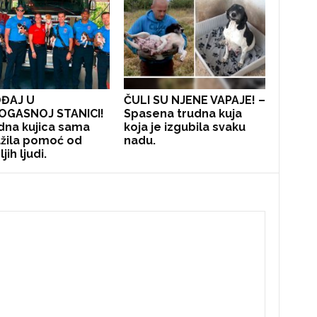
ĐAJ U
ČULI SU NJENE VAPAJE! –
OGASNOJ STANICI!
Spasena trudna kuja
dna kujica sama
koja je izgubila svaku
žila pomoć od
nadu.
jih ljudi.