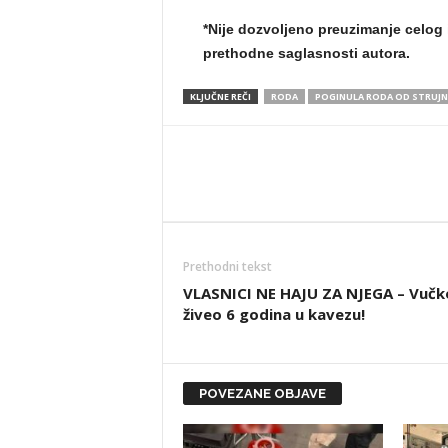
*Nije dozvoljeno preuzimanje celog 
prethodne saglasnosti autora.
KLJUČNE REČI
RODA
POGINULA RODA OD STRUJ
Prethodni tekst
VLASNICI NE HAJU ZA NJEGA – Vučk
živeo 6 godina u kavezu!
POVEZANE OBJAVE