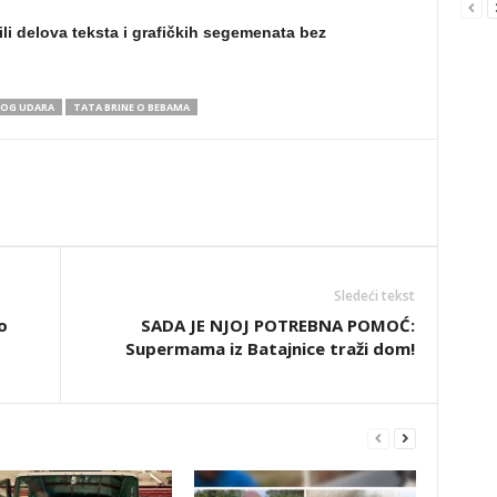
ili delova teksta i grafičkih segemenata bez
NOG UDARA
TATA BRINE O BEBAMA
Sledeći tekst
o
SADA JE NJOJ POTREBNA POMOĆ:
Supermama iz Batajnice traži dom!