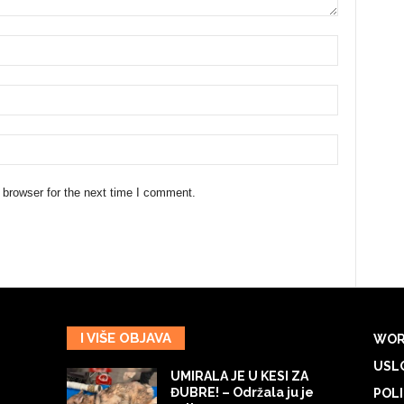
 browser for the next time I comment.
I VIŠE OBJAVA
WOR
USLO
UMIRALA JE U KESI ZA
ĐUBRE! – Održala ju je
POLI