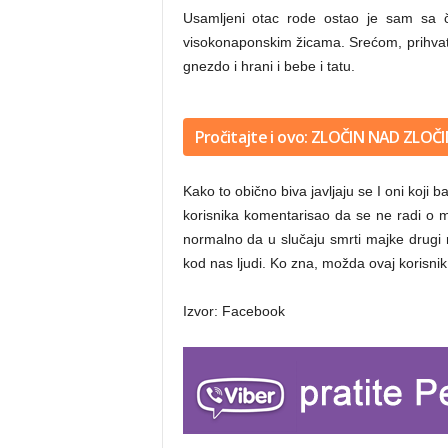
Usamljeni otac rode ostao je sam sa 
e
visokonaponskim žicama. Srećom, prihvati
gnezdo i hrani i bebe i tatu.
.
Pročitajte i ovo: ZLOČIN NAD ZLOČIN
n
Kako to obično biva javljaju se I oni koji
korisnika komentarisao da se ne radi o mu
normalno da u slučaju smrti majke drugi r
e
kod nas ljudi. Ko zna, možda ovaj korisnik 
Izvor: Facebook
t