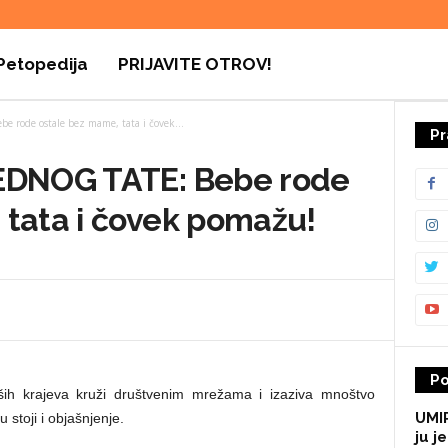
Petopedija
PRIJAVITE OTROV!
 rode ostale bez mame, tata i čovek...
Pr
JEDNOG TATE: Bebe rode
 tata i čovek pomažu!
Po
aših krajeva kruži društvenim mrežama i izaziva mnoštvo
UMIR
 stoji i objašnjenje.
ju je