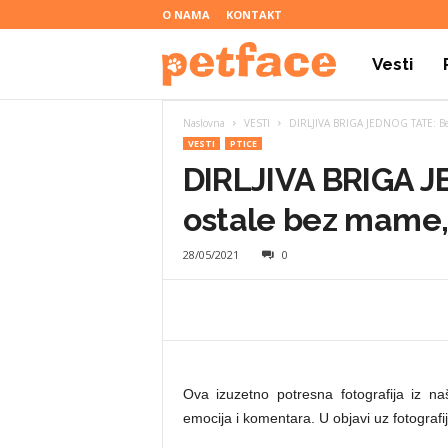
O NAMA
KONTAKT
Vesti
P
Naslovna
VESTI
DIRLJIVA BRIGA JEDNOG TATE: Bebe
e
VESTI
PTICE
DIRLJIVA BRIGA 
t
ostale bez mame,
28/05/2021
0
f
a
Ova izuzetno potresna fotografija iz n
c
emocija i komentara. U objavi uz fotografiju