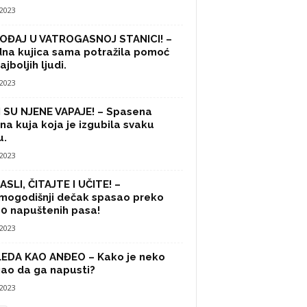
/2023
OĐAJ U VATROGASNOJ STANICI! –
na kujica sama potražila pomoć
ajboljih ljudi.
/2023
 SU NJENE VAPAJE! – Spasena
na kuja koja je izgubila svaku
u.
/2023
SLI, ČITAJTE I UČITE! –
mogodišnji dečak spasao preko
0 napuštenih pasa!
/2023
LEDA KAO ANĐEO – Kako je neko
ao da ga napusti?
/2023