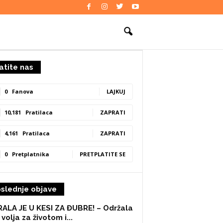
atite nas
0
Fanova
LAJKUJ
10,181
Pratilaca
ZAPRATI
4,161
Pratilaca
ZAPRATI
0
Pretplatnika
PRETPLATITE SE
slednje objave
ALA JE U KESI ZA ĐUBRE! – Održala
 volja za životom i...