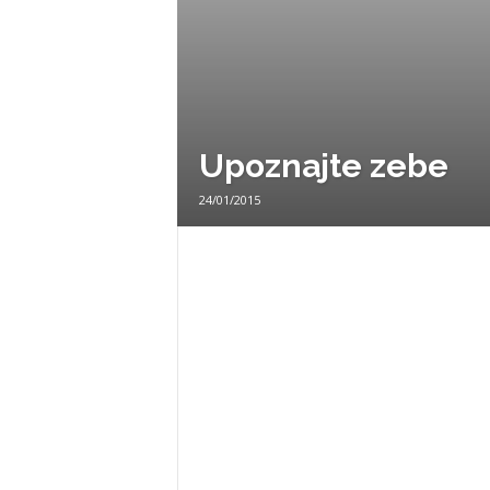
e
.
Upoznajte zebe
n
24/01/2015
e
t