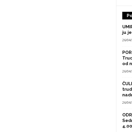
Po
UMIR
ju je
26/04
POR
Trud
od n
26/04
ČULI
trud
nad
26/04
ODRA
Sed
4.00