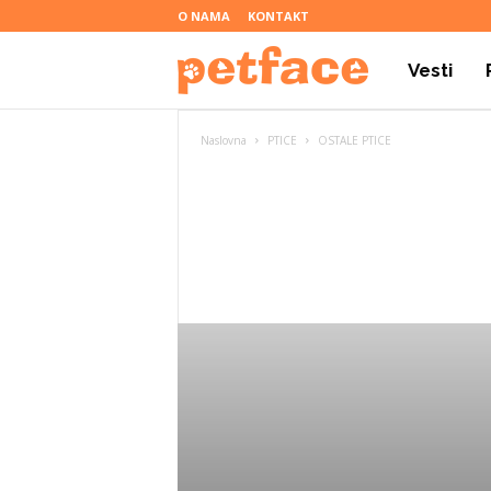
O NAMA
KONTAKT
Vesti
P
Naslovna
PTICE
OSTALE PTICE
e
t
f
a
c