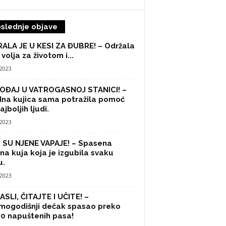
slednje objave
ALA JE U KESI ZA ĐUBRE! – Održala
 volja za životom i...
/2023
OĐAJ U VATROGASNOJ STANICI! –
na kujica sama potražila pomoć
ajboljih ljudi.
/2023
 SU NJENE VAPAJE! – Spasena
na kuja koja je izgubila svaku
u.
/2023
SLI, ČITAJTE I UČITE! –
mogodišnji dečak spasao preko
0 napuštenih pasa!