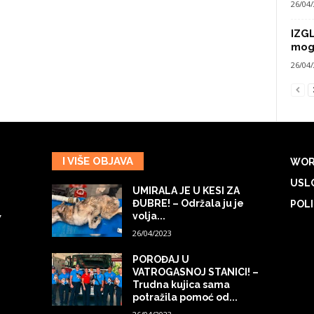
26/04
IZG
mog
26/04
I VIŠE OBJAVA
WOR
USLO
UMIRALA JE U KESI ZA
ĐUBRE! – Održala ju je
POLI
volja...
7
26/04/2023
POROĐAJ U
VATROGASNOJ STANICI! –
Trudna kujica sama
potražila pomoć od...