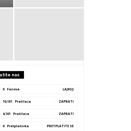
atite nas
0
Fanova
LAJKUJ
10,181
Pratilaca
ZAPRATI
4,161
Pratilaca
ZAPRATI
0
Pretplatnika
PRETPLATITE SE