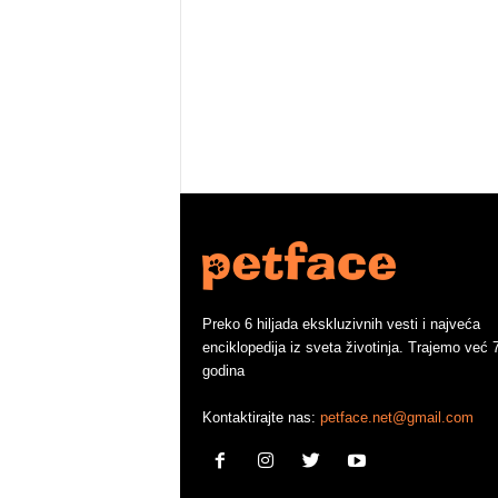
Preko 6 hiljada ekskluzivnih vesti i najveća
enciklopedija iz sveta životinja. Trajemo već 
godina
Kontaktirajte nas:
petface.net@gmail.com