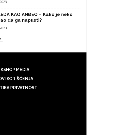
/2023
LEDA KAO ANĐEO – Kako je neko
ao da ga napusti?
/2023
KSHOP MEDIA
VI KORIŠĆENJA
TIKA PRIVATNOSTI