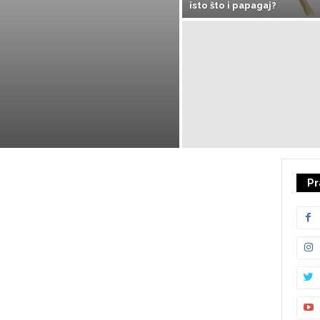
isto što i papagaj?
Pr