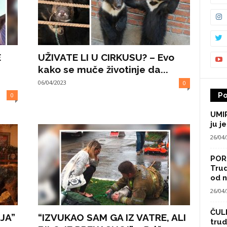
E
UŽIVATE LI U CIRKUSU? – Evo
kako se muče životinje da...
06/04/2023
0
Po
0
UMIR
ju je
26/04
POR
Trud
od n
26/04
ČULI
JA”
“IZVUKAO SAM GA IZ VATRE, ALI
trud