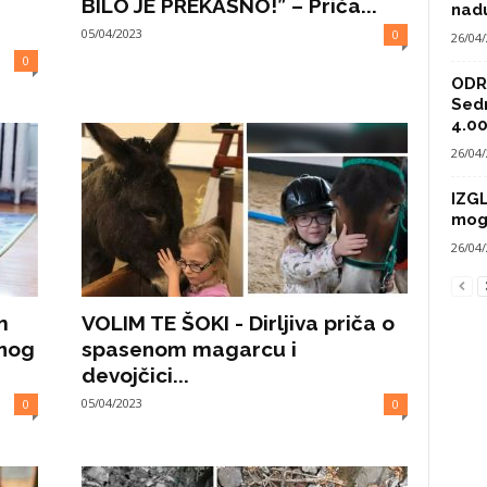
BILO JE PREKASNO!” – Priča...
nad
05/04/2023
0
26/04
0
ODRA
Sed
4.00
26/04
IZG
mog
26/04
m
VOLIM TE ŠOKI - Dirljiva priča o
čnog
spasenom magarcu i
devojčici...
05/04/2023
0
0