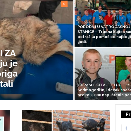
0
POROĐAJ U VATROGASNOJ
STANICI! – Trudna kujica s
potražila pomoć od najbolj
ljudi.
I ZA
ju je
briga
tali
ODRASLI, ČITAJTE I UČITE! 
Sedmogodišnji dečak spas
preko 4.000 napuštenih pas
Pr