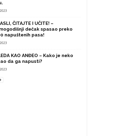
u.
/2023
SLI, ČITAJTE I UČITE! –
mogodišnji dečak spasao preko
0 napuštenih pasa!
/2023
LEDA KAO ANĐEO – Kako je neko
ao da ga napusti?
/2023