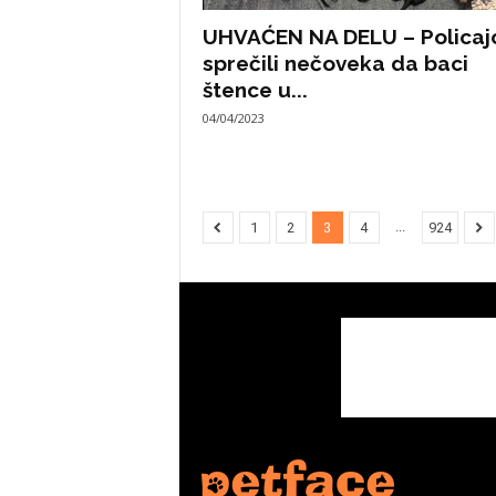
UHVAĆEN NA DELU – Policaj
sprečili nečoveka da baci
štence u...
04/04/2023
...
1
2
3
4
924