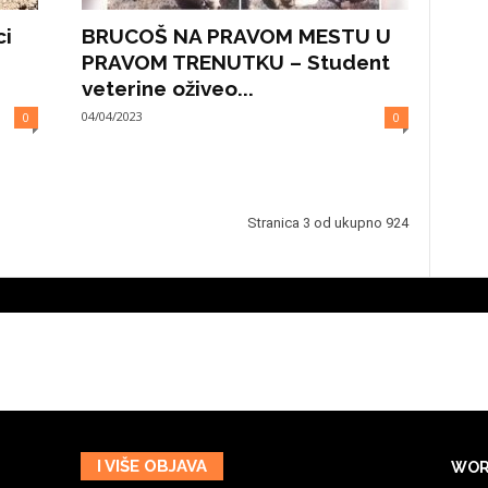
ci
BRUCOŠ NA PRAVOM MESTU U
PRAVOM TRENUTKU – Student
veterine oživeo...
04/04/2023
0
0
Stranica 3 od ukupno 924
I VIŠE OBJAVA
WOR