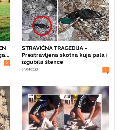
EN
STRAVIČNA TRAGEDIJA –
a...
Prestravljena skotna kuja pala i
izgubila štence
0
04/04/2023
0