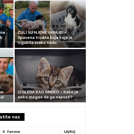
ama
ČULI SU NJENE VAPAJE! –
ih
Spasena trudna kuja koja je
izgubila svaku nadu.
–
ao
IZGLEDA KAO ANĐEO – Kako je
a!
neko mogao da ga napusti?
atite nas
0
Fanova
LAJKUJ