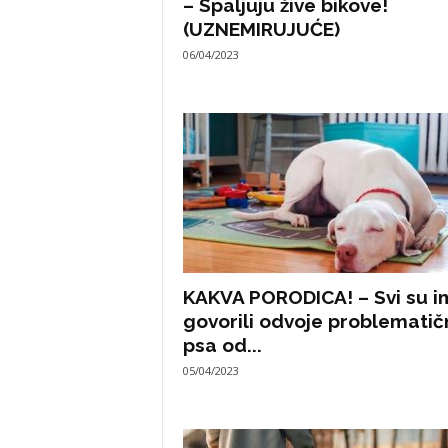
– Spaljuju žive bikove!
(UZNEMIRUJUĆE)
06/04/2023
KAKVA PORODICA! – Svi su i
govorili odvoje problemati
psa od...
05/04/2023