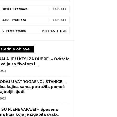
10,181
Pratilaca
ZAPRATI
4,161
Pratilaca
ZAPRATI
0
Pretplatnika
PRETPLATITE SE
slednje objave
ALA JE U KESI ZA ĐUBRE! – Održala
 volja za životom i...
/2023
OĐAJ U VATROGASNOJ STANICI! –
na kujica sama potražila pomoć
ajboljih ljudi.
/2023
 SU NJENE VAPAJE! – Spasena
na kuja koja je izgubila svaku