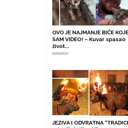
OVO JE NAJMANJE BIĆE KOJ
SAM VIDEO! – Kuvar spasao
život...
06/04/2023
JEZIVA I ODVRATNA “TRADICI