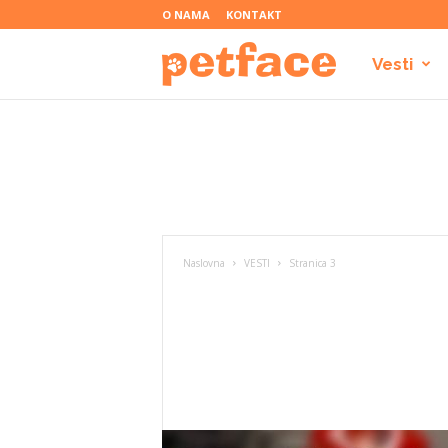
O NAMA
KONTAKT
Vesti
P
e
t
Naslovna
VESTI
Stranica 3
f
a
c