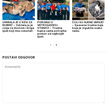
UMIRALA JE U KESI ZA
POROĐAJ U
ČULI SU NJENE VAPAJE!
ĐUBRE! – Održala ju je
VATROGASNOJ
– Spasena trudna kuja
volja za životom i briga
STANICI! – Trudna
koja je izgubila svaku
ljudi koji nisu odustali
kujica sama potražila
nadu.
pomoć od najboljih
ljudi.
POSTAVI ODGOVOR