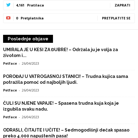
4,161
Pratilaca
ZAPRATI
0
Pretplatnika
PRETPLATITE SE
Poslednje objave
UMIRALA JE U KESI ZA ĐUBRE! – Održala ju je volja za
životom i...
Petface
-
26/04/2023
POROĐAJ U VATROGASNOJ STANICI! – Trudna kujica sama
potražila pomoć od najboljih ljudi.
Petface
-
26/04/2023
ČULI SU NJENE VAPAJE! – Spasena trudna kuja koja je
izgubila svaku nadu.
Petface
-
26/04/2023
ODRASLI, ČITAJTE I UČITE! – Sedmogodišnji dečak spasao
preko 4.000 napuštenih pasa!