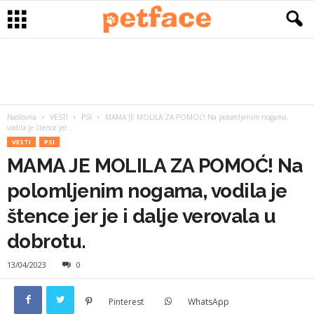
Naslovna
VESTI
PSI
MAMA JE MOLILA ZA POMOĆ! Na polomljenim nogama,
vodila je štence jer...
VESTI
PSI
MAMA JE MOLILA ZA POMOĆ! Na
polomljenim nogama, vodila je
štence jer je i dalje verovala u
dobrotu.
13/04/2023
0
Pinterest
WhatsApp