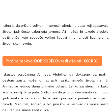
Istina je da priče o velikom hrabrosti i altruizmu pasa koji spasavaju
živote ljudi često uzburkaju javnost. Ali možda bi takođe vredelo
deliti priče koje svedoče velikoj ljubavi i humanosti ljudi prema
životinjskom svetu.
Pročitajte i ovo: DOBRO DELO vredi više od 1000 REČI!
Iskustvo egipćanina Ahmeda Abdelhamida dokazuje da malim
gestom zaista možemo napraviti razliku između života i smrti.
Ahmed je jednog dana primetio odraslu ženku sa štencima kako
leži na zemlji blizu puta. S obzirom da je to obično mesto sa mnogo
ljudi, malo je verovatno da je neko pre njega primetio životinju u
nevolji. Međutim, Ahmed je bio prvi koji je verovao da može nešto
da uradi da spase život kujice…