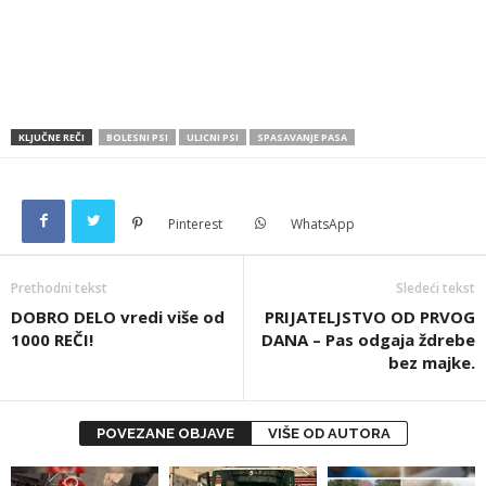
KLJUČNE REČI
BOLESNI PSI
ULICNI PSI
SPASAVANJE PASA
Pinterest
WhatsApp
Prethodni tekst
Sledeći tekst
DOBRO DELO vredi više od
PRIJATELJSTVO OD PRVOG
1000 REČI!
DANA – Pas odgaja ždrebe
bez majke.
POVEZANE OBJAVE
VIŠE OD AUTORA