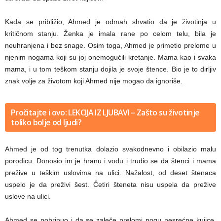
Kada se približio, Ahmed je odmah shvatio da je životinja u
kritičnom stanju. Ženka je imala rane po celom telu, bila je
neuhranjena i bez snage. Osim toga, Ahmed je primetio prelome u
njenim nogama koji su joj onemogućili kretanje. Mama kao i svaka
mama, i u tom teškom stanju dojila je svoje štence. Bio je to dirljiv
znak volje za životom koji Ahmed nije mogao da ignoriše.
Pročitajte i ovo: LEKCIJA IZ LJUBAVI – Zašto su životinje
toliko bolje od ljudi?
Ahmed je od tog trenutka dolazio svakodnevno i obilazio malu
porodicu. Donosio im je hranu i vodu i trudio se da štenci i mama
prežive u teškim uslovima na ulici. Nažalost, od deset štenaca
uspelo je da preživi šest. Četiri šteneta nisu uspela da prežive
uslove na ulici.
Ahmed se pobrinuo i da se zaleče prelomi nogu nesrećne kujice.