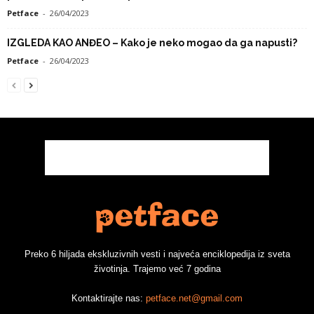
Petface
-
26/04/2023
IZGLEDA KAO ANĐEO – Kako je neko mogao da ga napusti?
Petface
-
26/04/2023
Preko 6 hiljada ekskluzivnih vesti i najveća enciklopedija iz sveta
životinja. Trajemo već 7 godina
Kontaktirajte nas:
petface.net@gmail.com