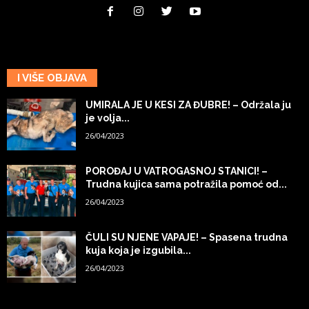
I VIŠE OBJAVA
UMIRALA JE U KESI ZA ĐUBRE! – Održala ju
je volja...
26/04/2023
POROĐAJ U VATROGASNOJ STANICI! –
Trudna kujica sama potražila pomoć od...
26/04/2023
ČULI SU NJENE VAPAJE! – Spasena trudna
kuja koja je izgubila...
26/04/2023