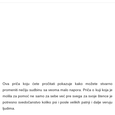
Ova priča koju ćete pročitati pokazuje kako možete stvarno
promeniti nečiju sudbinu sa veoma malo napora. Priča o kuji koja je
molila za pomoć ne samo za sebe već pre svega za svoje štence je
potresno svedočanstvo koliko psi i posle velikih patnji i dalje veruju
ljudima.