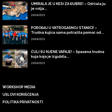
UMIRALA JE U KESI ZA ĐUBRE! – Održala ju
je volja...
26/04/2023
POROĐAJ U VATROGASNOJ STANICI! –
Trudna kujica sama potražila pomoć od...
26/04/2023
ČULI SU NJENE VAPAJE! – Spasena trudna
kuja koja je izgubila...
26/04/2023
WORKSHOP MEDIA
USLOVI KORIŠĆENJA
POLITIKA PRIVATNOSTI