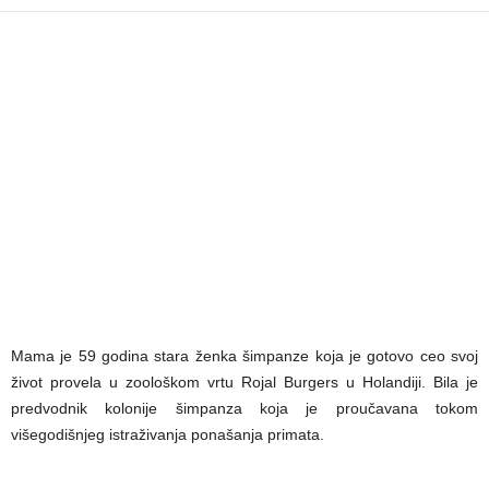
Mama je 59 godina stara ženka šimpanze koja je gotovo ceo svoj
život provela u zoološkom vrtu Rojal Burgers u Holandiji. Bila je
predvodnik kolonije šimpanza koja je proučavana tokom
višegodišnjeg istraživanja ponašanja primata.