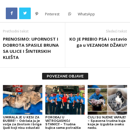
Pinterest
WhatsApp
Prethodni tekst
Sledeći tekst
PRENOSIMO: UPORNOST I
KO JE PREBIO PSA i ostavio
DOBROTA SPASILE BRUNA
ga u VEZANOM DŽAKU?
SA ULICE I ŠINTERSKIH
KLEŠTA
POVEZANE OBJAVE
UMIRALA JE U KESI ZA
POROĐAJ U
ČULI SU NJENE VAPAJE!
ĐUBRE! – Održala ju je
VATROGASNOJ
– Spasena trudna kuja
volja za životom i briga
STANICI! – Trudna
koja je izgubila svaku
ljudi koji nisu odustali
kujica sama potražila
nadu.