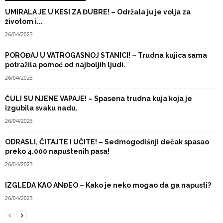
UMIRALA JE U KESI ZA ĐUBRE! – Održala ju je volja za
životom i...
26/04/2023
POROĐAJ U VATROGASNOJ STANICI! – Trudna kujica sama
potražila pomoć od najboljih ljudi.
26/04/2023
ČULI SU NJENE VAPAJE! – Spasena trudna kuja koja je
izgubila svaku nadu.
26/04/2023
ODRASLI, ČITAJTE I UČITE! – Sedmogodišnji dečak spasao
preko 4.000 napuštenih pasa!
26/04/2023
IZGLEDA KAO ANĐEO – Kako je neko mogao da ga napusti?
26/04/2023