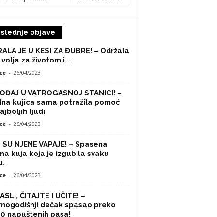
slednje objave
ALA JE U KESI ZA ĐUBRE! – Održala
 volja za životom i...
ce
-
26/04/2023
OĐAJ U VATROGASNOJ STANICI! –
na kujica sama potražila pomoć
ajboljih ljudi.
ce
-
26/04/2023
 SU NJENE VAPAJE! – Spasena
na kuja koja je izgubila svaku
u.
ce
-
26/04/2023
SLI, ČITAJTE I UČITE! –
mogodišnji dečak spasao preko
0 napuštenih pasa!