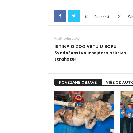
Pinterest
Wh
Prethodni tekst
ISTINA O ZOO VRTU U BORU –
Svedočanstvo insajdera otkriva
strahote!
POVEZANE OBJAVE
VIŠE OD AUT