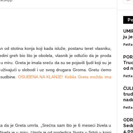
Po
UMIR
ju je
Petfa
n od stotina konja koji kada isluže, postanu teret vlasniku,
dini greh bio što je obolela, vlasnik je odlučio da je proda
POR
Trud
 u miru. Greta je imala sreću da su se pojavili ljudi koji su je
od n
rla uživajući u slobodi i uz svog drugara Groma. Gretu ćemo
Petfa
e sudbine.
OSUĐENA NA KLANJE! Kobila Greta možda ima
ČULI
trud
nad
Petfa
ODRA
la da je Greta umrla. „Srećna sam što je 6 meseci živela u
Sed
4.00
ivela je u miru. Umrla je od posledica života u Srbiji u kojoj