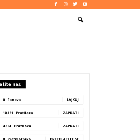
atite nas
0
Fanova
LAJKUJ
10,181
Pratilaca
ZAPRATI
4,161
Pratilaca
ZAPRATI
0
Pretplatnika
PRETPLATITE SE