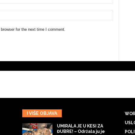
 browser for the next time I comment.
I VIŠE OBJAVA
WOR
USLO
UMIRALA JE U KESI ZA
ĐUBRE! – Održala ju je
POLI