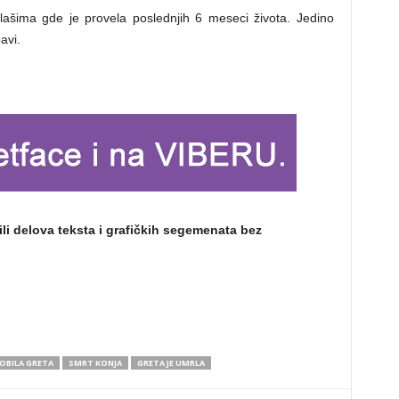
alašima gde je provela poslednjih 6 meseci života. Jedino
avi.
ili delova teksta i grafičkih segemenata bez
OBILA GRETA
SMRT KONJA
GRETA JE UMRLA