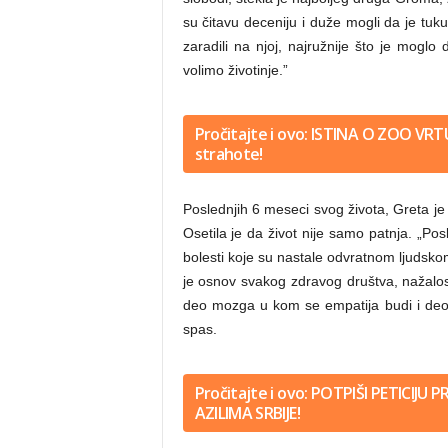
su čitavu deceniju i duže mogli da je tuku 
zaradili na njoj, najružnije što je mogl
volimo životinje.”
Pročitajte i ovo: ISTINA O ZOO VR
strahote!
Poslednjih 6 meseci svog života, Greta je 
Osetila je da život nije samo patnja. „Pos
bolesti koje su nastale odvratnom ljudsko
je osnov svakog zdravog društva, nažalost
deo mozga u kom se empatija budi i deo 
spas.
Pročitajte i ovo: POTPIŠI PETICIJU
AZILIMA SRBIJE!