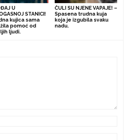
ĐAJ U
ČULI SU NJENE VAPAJE! –
OGASNOJ STANICI!
Spasena trudna kuja
dna kujica sama
koja je izgubila svaku
žila pomoć od
nadu.
jih ljudi.