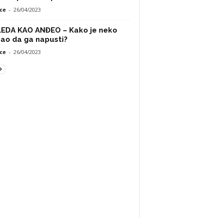
ce
-
26/04/2023
LEDA KAO ANĐEO – Kako je neko
ao da ga napusti?
ce
-
26/04/2023