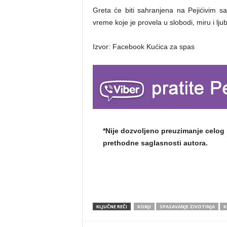
Greta će biti sahranjena na Pejićivim s
vreme koje je provela u slobodi, miru i ljub
Izvor: Facebook Kućica za spas
*Nije dozvoljeno preuzimanje celog 
prethodne saglasnosti autora.
KLJUČNE REČI
KONJI
SPASAVANJE ZIVOTINJA
K