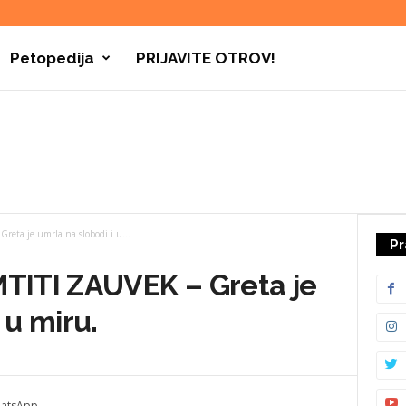
Petopedija
PRIJAVITE OTROV!
ta je umrla na slobodi i u...
Pr
ITI ZAUVEK – Greta je
 u miru.
atsApp