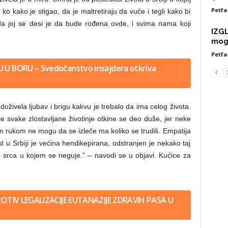
Petfa
ko kako je stigao, da je maltretiraju da vuče i tegli kako bi
o da joj se desi je da bude rođena ovde, i svima nama koji
IZG
mog
Petfa
TU U BORU – Svedočanstvo insajdera otkriva
doživela ljubav i brigu kakvu je trebalo da ima celog života.
le svake zlostavljane životinje otkine se deo duše, jer neke
m rukom ne mogu da se izleče ma koliko se trudili. Empatija
 u Srbiji je većina hendikepirana, odstranjen je nekako taj
srca u kojem se neguje.” – navodi se u objavi. Kućice za
 PROTIV LEGALIZACIJE EUTANAZIJE ZDRAVIH PASA U