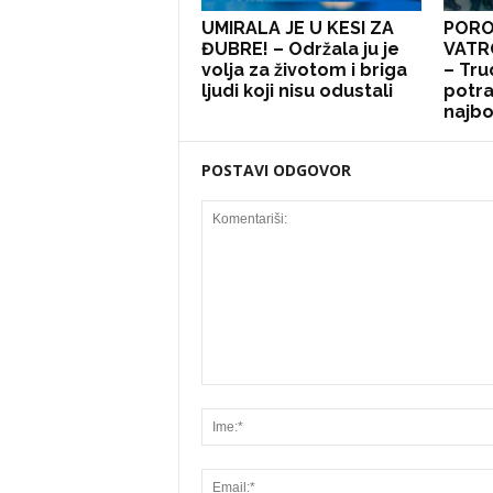
UMIRALA JE U KESI ZA
PORO
ĐUBRE! – Održala ju je
VATR
volja za životom i briga
– Tru
ljudi koji nisu odustali
potra
najbol
POSTAVI ODGOVOR