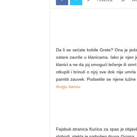
e
.
Da li se sećate kobile Grete? Ona je jeda
n
ostare završe u klanicama. Iako je njen je
klanici a ne da joj omogući lečenje ili smrt
otkupili i brinuli o njoj sve dok nije um
e
pamtiti zauvek. Podsetite se njene tužn
drugu šansu.
t
Fejsbuk stranica Kućica za spas je objavi
slobodi, stekla je najboljeg druga Groma, ž