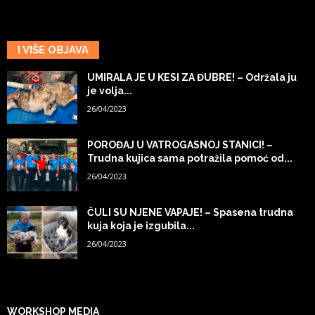
I VIŠE OBJAVA
UMIRALA JE U KESI ZA ĐUBRE! – Održala ju
je volja...
26/04/2023
POROĐAJ U VATROGASNOJ STANICI! –
Trudna kujica sama potražila pomoć od...
26/04/2023
ČULI SU NJENE VAPAJE! – Spasena trudna
kuja koja je izgubila...
26/04/2023
WORKSHOP MEDIA