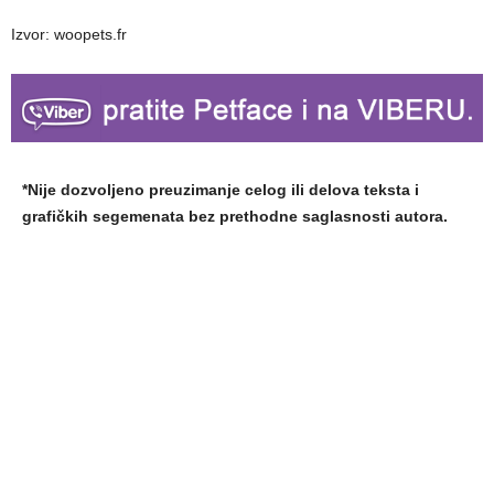
Izvor: woopets.fr
*Nije dozvoljeno preuzimanje celog ili delova teksta i
grafičkih segemenata bez prethodne saglasnosti autora.