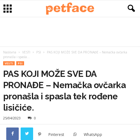
Naslovna
VESTI
PSI
PAS KOJI MOŽE SVE DA PRONAĐE – Nemačka ovčarka
pronašla i spasla...
VESTI
PSI
PAS KOJI MOŽE SVE DA
PRONAĐE – Nemačka ovčarka
pronašla i spasla tek rođene
lisičiće.
25/04/2023
0
Pinterest
WhatsApp