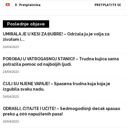
0
Pretplatnika
PRETPLATITE SE
Poslednje objave
UMIRALA JE U KESI ZA ĐUBRE! – Održala ju je volja za
životom i...
26/04/2023
POROĐAJ U VATROGASNOJ STANICI! – Trudna kujica sama
potražila pomoć od najboljih ljudi.
26/04/2023
ČULI SU NJENE VAPAJE! – Spasena trudna kuja koja je
izgubila svaku nadu.
26/04/2023
ODRASLI, ČITAJTE I UČITE! – Sedmogodišnji dečak spasao
preko 4.000 napuštenih pasa!
26/04/2023