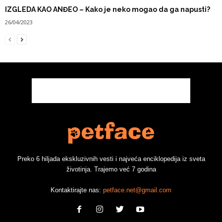
IZGLEDA KAO ANĐEO – Kako je neko mogao da ga napusti?
26/04/2023
Preko 6 hiljada ekskluzivnih vesti i najveća enciklopedija iz sveta
životinja. Trajemo već 7 godina
Kontaktirajte nas:
petface.net@gmail.com