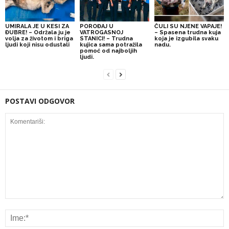
UMIRALA JE U KESI ZA
POROĐAJ U
ČULI SU NJENE VAPAJE!
ĐUBRE! – Održala ju je
VATROGASNOJ
– Spasena trudna kuja
volja za životom i briga
STANICI! – Trudna
koja je izgubila svaku
ljudi koji nisu odustali
kujica sama potražila
nadu.
pomoć od najboljih
ljudi.
POSTAVI ODGOVOR