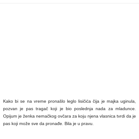
Kako bi se na vreme pronašlo leglo lisičića čija je majka uginula,
pozvan je pas tragač koji je bio poslednja nada za mladunce.
Opijum je ženka nemačkog ovčara za koju njena vlasnica tvrdi da je
pas koji može sve da pronađe. Bila je u pravu.