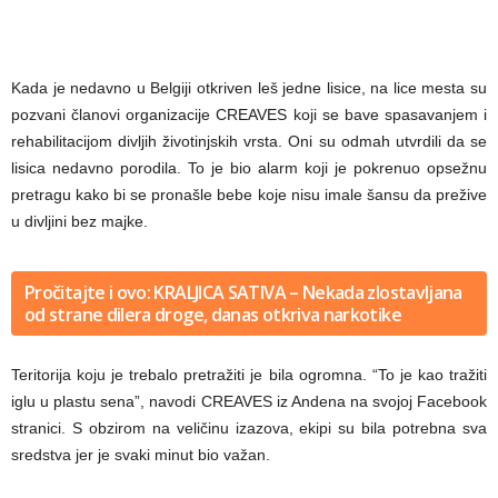
Kada je nedavno u Belgiji otkriven leš jedne lisice, na lice mesta su
pozvani članovi organizacije CREAVES koji se bave spasavanjem i
rehabilitacijom divljih životinjskih vrsta. Oni su odmah utvrdili da se
lisica nedavno porodila. To je bio alarm koji je pokrenuo opsežnu
pretragu kako bi se pronašle bebe koje nisu imale šansu da prežive
u divljini bez majke.
Pročitajte i ovo: KRALJICA SATIVA – Nekada zlostavljana
od strane dilera droge, danas otkriva narkotike
Teritorija koju je trebalo pretražiti je bila ogromna. “To je kao tražiti
iglu u plastu sena”, navodi CREAVES iz Andena na svojoj Facebook
stranici. S obzirom na veličinu izazova, ekipi su bila potrebna sva
sredstva jer je svaki minut bio važan.