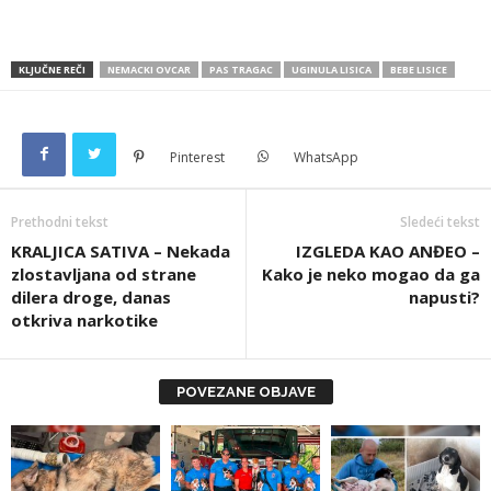
KLJUČNE REČI
NEMACKI OVCAR
PAS TRAGAC
UGINULA LISICA
BEBE LISICE
Pinterest
WhatsApp
Prethodni tekst
Sledeći tekst
KRALJICA SATIVA – Nekada
IZGLEDA KAO ANĐEO –
zlostavljana od strane
Kako je neko mogao da ga
dilera droge, danas
napusti?
otkriva narkotike
POVEZANE OBJAVE