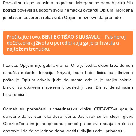
Pozvali su ekipe sa psima tragačima. Morgana se odmah priključila
potrazi povevši sa sobom svoju nemačku ovčarku Opijum. Morgana
je bila samouverena rekavši da Opijum može sve da pronađe.
Pročitajte i ovo: BENI JE OTIŠAO S LJUBAVLJU – Pas heroj
dočekao kraj života u porodici koja ga je prihvatila u
najtežem trenutku.
I zaista, Opijum nije gubila vreme. Ona je vodila ekipu kroz đumu i
označila nekoliko lokacija. Najzad, male bebe lisica su otkrivene
pošto je Opijum odvela ljude do mesta gde ih je majka sakrila.
Lisičići su otkriveni i spaseni u poslednji čas. Bili su dehidrirani i
hipotremični.
Odmah su prebačeni u veterinarsku kliniku CREAVES-a gde je
utvrđeno da su stari oko deset dana. Još uvek su bili slepi i gluvi.
Obezbeđena im je neophodna pomoć pa se svi nadaju da će se
oporaviti i da će se jednog dana vratiti u divljinu gde i pripadaju.