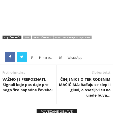
KLJUČNE REČI
PAS
PRETUČEN PAS
PONOVO NASILJE U ZAJECARU
Pinterest
WhatsApp
Prethodni tekst
Sledeći tekst
VAŽNO JE PREPOZNATI:
ČINJENICE O TEK ROĐENIM
Signali koje pas daje pre
MAČIĆIMA: Rađaju se slepi i
nego što napadne čoveka!
gluvi, a osetljivi su na
ujede buva…
POVEZANE OBJAVE