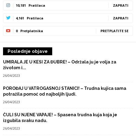
10,181
Pratilaca
ZAPRATI
4,161
Pratilaca
ZAPRATI
0
Pretplatnika
PRETPLATITE SE
Poslednje objave
UMIRALA JE U KESI ZA ĐUBRE! – Održala ju je volja za
životom i...
26/04/2023
POROĐAJ U VATROGASNOJ STANICI! – Trudna kujica sama
potražila pomoć od najboljih ljudi.
26/04/2023
ČULI SU NJENE VAPAJE! – Spasena trudna kuja koja je
izgubila svaku nadu.
26/04/2023