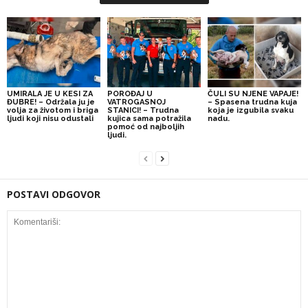
UMIRALA JE U KESI ZA
POROĐAJ U
ČULI SU NJENE VAPAJE!
ĐUBRE! – Održala ju je
VATROGASNOJ
– Spasena trudna kuja
volja za životom i briga
STANICI! – Trudna
koja je izgubila svaku
ljudi koji nisu odustali
kujica sama potražila
nadu.
pomoć od najboljih
ljudi.
POSTAVI ODGOVOR