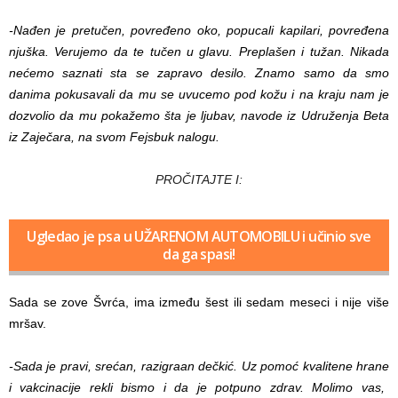
-Nađen je pretučen, povređeno oko, popucali kapilari, povređena
njuška. Verujemo da te tučen u glavu. Preplašen i tužan. Nikada
nećemo saznati sta se zapravo desilo. Znamo samo da smo
danima pokusavali da mu se uvucemo pod kožu i na kraju nam je
dozvolio da mu pokažemo šta je ljubav, navode iz Udruženja Beta
iz Zaječara, na svom Fejsbuk nalogu.
PROČITAJTE I:
Ugledao je psa u UŽARENOM AUTOMOBILU i učinio sve
da ga spasi!
Sada se zove Švrća, ima između šest ili sedam meseci i nije više
mršav.
-Sada je pravi, srećan, razigraan dečkić. Uz pomoć kvalitene hrane
i vakcinacije rekli bismo i da je potpuno zdrav. Molimo vas,