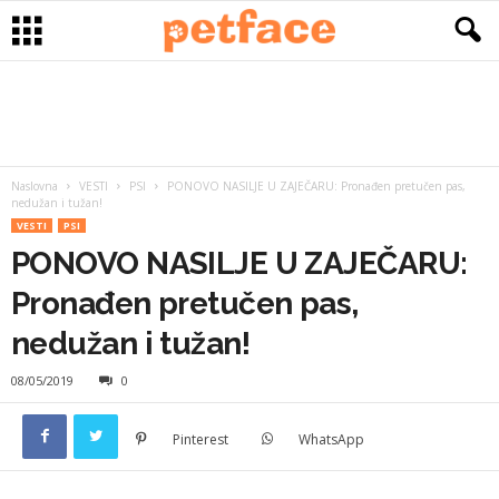
Naslovna
VESTI
PSI
PONOVO NASILJE U ZAJEČARU: Pronađen pretučen pas,
nedužan i tužan!
VESTI
PSI
PONOVO NASILJE U ZAJEČARU:
Pronađen pretučen pas,
nedužan i tužan!
08/05/2019
0
Pinterest
WhatsApp