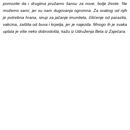
pomozite da i drugima pružamo šansu za nove, bolje živote. Ne
možemo sami, jer su nam dugovanja ogromna. Za svakog od njih
je potrebna hrana, sirup za jačanje imuniteta, čišćenje od parazita,
vakcina, zaštita od buva i krpelja, jer je najezda. Mnogo ih je svaka
uplata je više neko dobrodošla, kažu iz Udruženja Beta iz Zaječara.