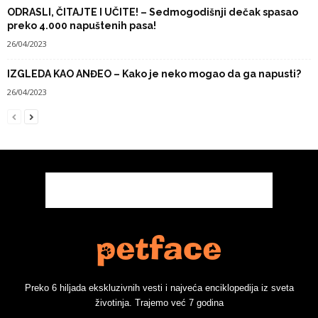
ODRASLI, ČITAJTE I UČITE! – Sedmogodišnji dečak spasao
preko 4.000 napuštenih pasa!
26/04/2023
IZGLEDA KAO ANĐEO – Kako je neko mogao da ga napusti?
26/04/2023
Preko 6 hiljada ekskluzivnih vesti i najveća enciklopedija iz sveta
životinja. Trajemo već 7 godina