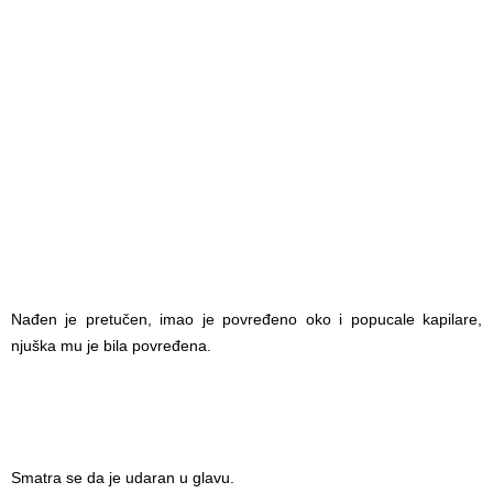
Nađen je pretučen, imao je povređeno oko i popucale kapilare,
njuška mu je bila povređena.
ponovo nasilje u zaječaru
Smatra se da je udaran u glavu.