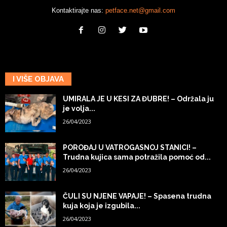
Kontaktirajte nas:
petface.net@gmail.com
I VIŠE OBJAVA
UMIRALA JE U KESI ZA ĐUBRE! – Održala ju
je volja...
26/04/2023
POROĐAJ U VATROGASNOJ STANICI! –
Trudna kujica sama potražila pomoć od...
26/04/2023
ČULI SU NJENE VAPAJE! – Spasena trudna
kuja koja je izgubila...
26/04/2023