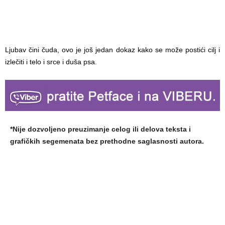
Ljubav čini čuda, ovo je još jedan dokaz kako se može postići cilj i
izlečiti i telo i srce i duša psa.
*Nije dozvoljeno preuzimanje celog ili delova teksta i
grafičkih segemenata bez prethodne saglasnosti autora.