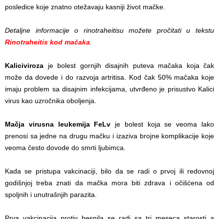
posledice koje znatno otežavaju kasniji život mačke.
Detaljne informacije o rinotraheitisu možete pročitati u tekstu
Rinotraheitis kod mačaka
.
Kaliciviroza
je bolest gornjih disajnih puteva mačaka koja čak
može da dovede i do razvoja artritisa. Kod čak 50% mačaka koje
imaju problem sa disajnim infekcijama, utvrđeno je prisustvo Kalici
virus kao uzročnika oboljenja.
Mačja virusna leukemija FeLv
je bolest koja se veoma lako
prenosi sa jedne na drugu mačku i izaziva brojne komplikacije koje
veoma često dovode do smrti ljubimca.
Kada se pristupa vakcinaciji, bilo da se radi o prvoj ili redovnoj
godišnjoj treba znati da mačka mora biti zdrava i očišćena od
spoljnih i unutrašnjih parazita.
Prva vakcinacija protiv besnila se radi sa tri meseca starosti a