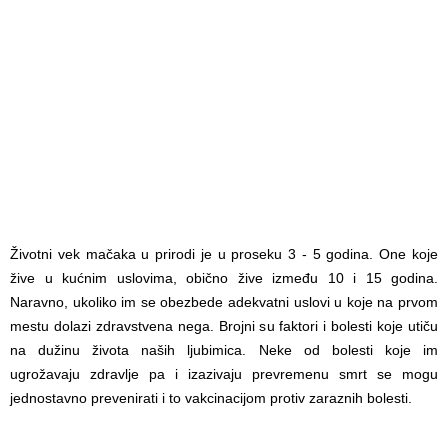
Životni vek mačaka u prirodi je u proseku 3 - 5 godina. One koje
žive u kućnim uslovima, obično žive između 10 i 15 godina.
Naravno, ukoliko im se obezbede adekvatni uslovi u koje na prvom
mestu dolazi zdravstvena nega. Brojni su faktori i bolesti koje utiču
na dužinu života naših ljubimica. Neke od bolesti koje im
ugrožavaju zdravlje pa i izazivaju prevremenu smrt se mogu
jednostavno prevenirati i to vakcinacijom protiv zaraznih bolesti.