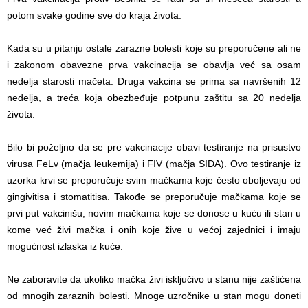
potom svake godine sve do kraja života.
Kada su u pitanju ostale zarazne bolesti koje su preporučene ali ne
i zakonom obavezne prva vakcinacija se obavlja već sa osam
nedelja starosti mačeta. Druga vakcina se prima sa navršenih 12
nedelja, a treća koja obezbeđuje potpunu zaštitu sa 20 nedelja
života.
Bilo bi poželjno da se pre vakcinacije obavi testiranje na prisustvo
virusa FeLv (mačja leukemija) i FIV (mačja SIDA). Ovo testiranje iz
uzorka krvi se preporučuje svim mačkama koje često oboljevaju od
gingivitisa i stomatitisa. Takođe se preporučuje mačkama koje se
prvi put vakcinišu, novim mačkama koje se donose u kuću ili stan u
kome već živi mačka i onih koje žive u većoj zajednici i imaju
mogućnost izlaska iz kuće.
Ne zaboravite da ukoliko mačka živi isključivo u stanu nije zaštićena
od mnogih zaraznih bolesti. Mnoge uzročnike u stan mogu doneti