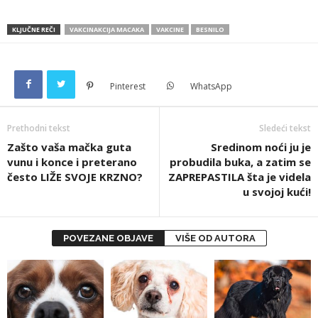
KLJUČNE REČI
VAKCINAKCIJA MACAKA
VAKCINE
BESNILO
Pinterest
WhatsApp
Prethodni tekst
Sledeći tekst
Zašto vaša mačka guta
Sredinom noći ju je
vunu i konce i preterano
probudila buka, a zatim se
često LIŽE SVOJE KRZNO?
ZAPREPASTILA šta je videla
u svojoj kući!
POVEZANE OBJAVE
VIŠE OD AUTORA