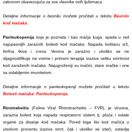
zakonom obavezujuća za sve vlasnike ovih ljubimaca.
Detaljne informacije o besnilu možete pročitati u tekstu
Besnilo
kod mačaka
.
Panleukopenija
koja je poznata i kao mačja kuga, spada u red
najopasnijih zaraznih bolesti kod mačaka. Napada koštanu srž,
limfna tkiva i creva. Veoma je zarazno i ukoliko se ne
dijagnostifikuje na vreme i primeni terapija izaziva veliku smrtnost
kod zaraženih mačaka. Najugroženiji su mačići, stare mačke i one
sa oslabljenim imunitetom.
Detaljne informacije o panleukopeniji možete pročitati u tekstu
Bolesti mačaka: Panleukopenija.
Rinotraheitis
(Feline Viral Rhinotracheitis – FVR), je virusna,
zarazna bolest koja napada respiratorni sistem tj. pluća i ostale
organe za disanje kod mačaka. Pored toga što kod mačića u
visokom procentu izaziva smrt, čak i ukoliko se izleči, ostavlja