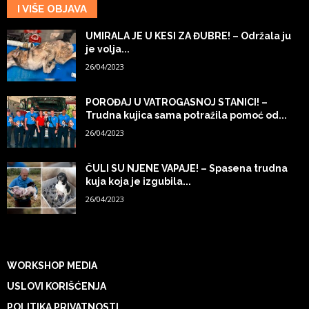
I VIŠE OBJAVA
UMIRALA JE U KESI ZA ĐUBRE! – Održala ju
je volja...
26/04/2023
POROĐAJ U VATROGASNOJ STANICI! –
Trudna kujica sama potražila pomoć od...
26/04/2023
ČULI SU NJENE VAPAJE! – Spasena trudna
kuja koja je izgubila...
26/04/2023
WORKSHOP MEDIA
USLOVI KORIŠĆENJA
POLITIKA PRIVATNOSTI