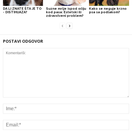
DA LI ZNATE ŠTA JE TO
Suzne mrlje ispod očiju
Kako se neguje krzno
- DISTIHIJAZA?
kod pasa: Estetski ili
psa sa podlakom?
zdravstveni problem?
POSTAVI ODGOVOR