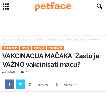
Naslovna
PETOPEDIJA
MAČKE
VAKCINACIJA MAČAKA: Zašto je VAŽNO vakcinisati
macu?
PETOPEDIJA
MAČKE
ZDRAVLJE
PROCEDURE
VAKCINACIJA MAČAKA: Zašto je
VAŽNO vakcinisati macu?
04/10/2018
0
Pinterest
WhatsApp