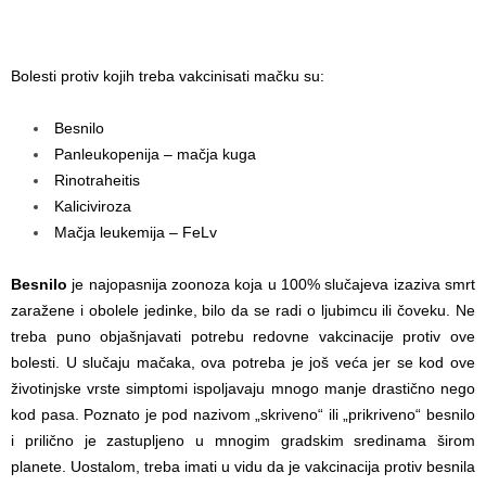
Bolesti protiv kojih treba vakcinisati mačku su:
Besnilo
Panleukopenija – mačja kuga
Rinotraheitis
Kaliciviroza
Mačja leukemija – FeLv
Besnilo
je najopasnija zoonoza koja u 100% slučajeva izaziva smrt
zaražene i obolele jedinke, bilo da se radi o ljubimcu ili čoveku. Ne
treba puno objašnjavati potrebu redovne vakcinacije protiv ove
bolesti. U slučaju mačaka, ova potreba je još veća jer se kod ove
životinjske vrste simptomi ispoljavaju mnogo manje drastično nego
kod pasa. Poznato je pod nazivom „skriveno“ ili „prikriveno“ besnilo
i prilično je zastupljeno u mnogim gradskim sredinama širom
planete. Uostalom, treba imati u vidu da je vakcinacija protiv besnila