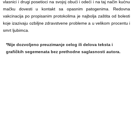
vlasnici i drugi posetioci na svojoj obući i odeći i na taj način kućnu
mačku dovesti u kontakt sa opasnim patogenima. Redovna
vakcinacija po propisanim protokolima je najbolja zaštita od bolesti
koje izazivaju ozbiljne zdravstvene probleme a u velikom procentu i
smrt ljubimca.
*Nije dozvoljeno preuzimanje celog ili delova teksta i
grafičkih segemenata bez prethodne saglasnosti autora.