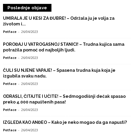
Poslednje objave
UMIRALA JE U KESI ZA ĐUBRE! – Održala ju je volja za
životom i...
Petface
-
26/04/2023
POROĐAJ U VATROGASNOJ STANICI! – Trudna kujica sama
potražila pomoć od najboljih ljudi.
Petface
-
26/04/2023
ČULI SU NJENE VAPAJE! – Spasena trudna kuja koja je
izgubila svaku nadu.
Petface
-
26/04/2023
ODRASLI, ČITAJTE I UČITE! – Sedmogodišnji dečak spasao
preko 4.000 napuštenih pasa!
Petface
-
26/04/2023
IZGLEDA KAO ANĐEO – Kako je neko mogao da ga napusti?
Petface
-
26/04/2023