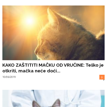
KAKO ZAŠTITITI MAČKU OD VRUĆINE: Teško je
otkriti, mačka neće doći...
10/06/2019
0