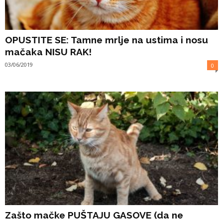
OPUSTITE SE: Tamne mrlje na ustima i nosu
mačaka NISU RAK!
03/06/2019
0
Zašto mačke PUŠTAJU GASOVE (da ne