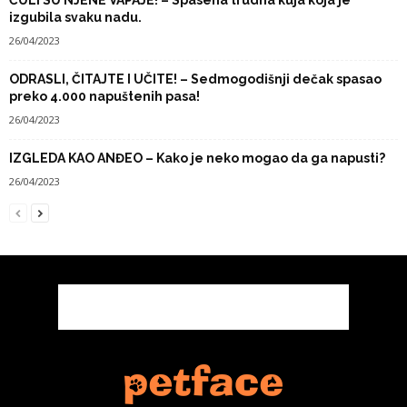
izgubila svaku nadu.
26/04/2023
ODRASLI, ČITAJTE I UČITE! – Sedmogodišnji dečak spasao
preko 4.000 napuštenih pasa!
26/04/2023
IZGLEDA KAO ANĐEO – Kako je neko mogao da ga napusti?
26/04/2023