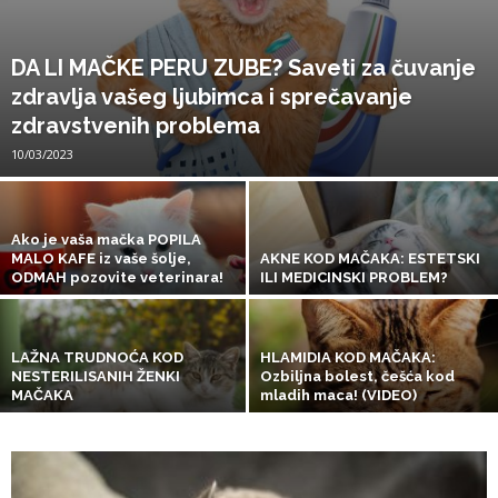
DA LI MAČKE PERU ZUBE? Saveti za čuvanje
zdravlja vašeg ljubimca i sprečavanje
zdravstvenih problema
10/03/2023
Ako je vaša mačka POPILA
MALO KAFE iz vaše šolje,
AKNE KOD MAČAKA: ESTETSKI
ODMAH pozovite veterinara!
ILI MEDICINSKI PROBLEM?
LAŽNA TRUDNOĆA KOD
HLAMIDIA KOD MAČAKA:
NESTERILISANIH ŽENKI
Ozbiljna bolest, češća kod
MAČAKA
mladih maca! (VIDEO)