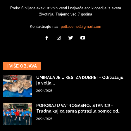
Preko 6 hiljada ekskluzivnih vesti i najveća enciklopedija iz sveta
životinja. Trajemo već 7 godina
Kontaktirajte nas:
petface.net@gmail.com
I VIŠE OBJAVA
UMIRALA JE U KESI ZA ĐUBRE! – Održala ju
je volja...
26/04/2023
POROĐAJ U VATROGASNOJ STANICI! –
Trudna kujica sama potražila pomoć od...
26/04/2023