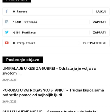
0
Fanova
LAJKUJ
10,181
Pratilaca
ZAPRATI
4,161
Pratilaca
ZAPRATI
0
Pretplatnika
PRETPLATITE SE
Poslednje objave
UMIRALA JE U KESI ZA ĐUBRE! – Održala ju je volja za
životom i...
26/04/2023
POROĐAJ U VATROGASNOJ STANICI! – Trudna kujica sama
potražila pomoć od najboljih ljudi.
26/04/2023
ČULI SU NJENE VAPAJE! – Spasena trudna kuja koja je