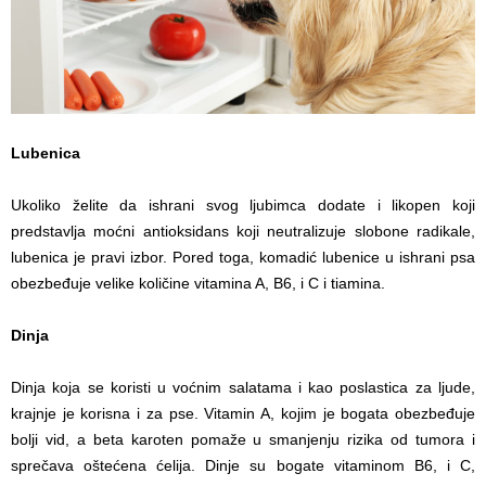
Lubenica
Ukoliko želite da ishrani svog ljubimca dodate i likopen koji
predstavlja moćni antioksidans koji neutralizuje slobone radikale,
lubenica je pravi izbor. Pored toga, komadić lubenice u ishrani psa
obezbeđuje velike količine vitamina A, B6, i C i tiamina.
Dinja
Dinja koja se koristi u voćnim salatama i kao poslastica za ljude,
krajnje je korisna i za pse. Vitamin A, kojim je bogata obezbeđuje
bolji vid, a beta karoten pomaže u smanjenju rizika od tumora i
sprečava oštećena ćelija. Dinje su bogate vitaminom B6, i C,