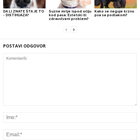
DA LI ZNATE ŠTA JE TO
Suzne mrlje ispod očiju
Kako se neguje krzno
- DISTIHIJAZA?
kod pasa: Estetski ili
psa sa podlakom?
zdravstveni problem?
POSTAVI ODGOVOR