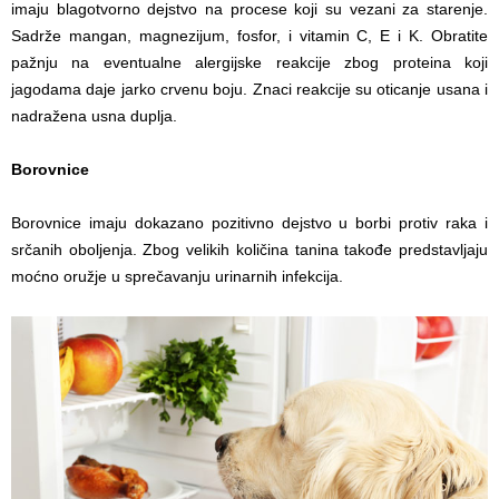
imaju blagotvorno dejstvo na procese koji su vezani za starenje.
Sadrže mangan, magnezijum, fosfor, i vitamin C, E i K. Obratite
pažnju na eventualne alergijske reakcije zbog proteina koji
jagodama daje jarko crvenu boju. Znaci reakcije su oticanje usana i
nadražena usna duplja.
Borovnice
Borovnice imaju dokazano pozitivno dejstvo u borbi protiv raka i
srčanih oboljenja. Zbog velikih količina tanina takođe predstavljaju
moćno oružje u sprečavanju urinarnih infekcija.