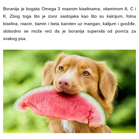
Boranija je bogata Omega 3 masnim kiselinama, vitaminom A, C i
K. Zbog toga što je izvor sastojaka kao što su kalcijum, folna
kiselina, niacin, tiamin i beta karoten uz mangan, kalijum i gvožđe,
slobodno se može reći da je boranija supersila od povrća za
svakog psa.