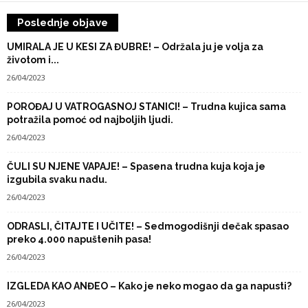
Poslednje objave
UMIRALA JE U KESI ZA ĐUBRE! – Održala ju je volja za
životom i...
26/04/2023
POROĐAJ U VATROGASNOJ STANICI! – Trudna kujica sama
potražila pomoć od najboljih ljudi.
26/04/2023
ČULI SU NJENE VAPAJE! – Spasena trudna kuja koja je
izgubila svaku nadu.
26/04/2023
ODRASLI, ČITAJTE I UČITE! – Sedmogodišnji dečak spasao
preko 4.000 napuštenih pasa!
26/04/2023
IZGLEDA KAO ANĐEO – Kako je neko mogao da ga napusti?
26/04/2023