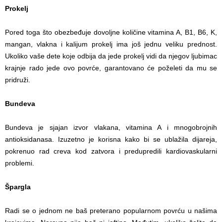
Prokelj
Pored toga što obezbeđuje dovoljne količine vitamina A, B1, B6, K,
mangan, vlakna i kalijum prokelj ima još jednu veliku prednost.
Ukoliko vaše dete koje odbija da jede prokelj vidi da njegov ljubimac
krajnje rado jede ovo povrće, garantovano će poželeti da mu se
pridruži.
Bundeva
Bundeva je sjajan izvor vlakana, vitamina A i mnogobrojnih
antioksidanasa. Izuzetno je korisna kako bi se ublažila dijareja,
pokrenuo rad creva kod zatvora i predupredili kardiovaskularni
problemi.
Špargla
Radi se o jednom ne baš preterano popularnom povrću u našima