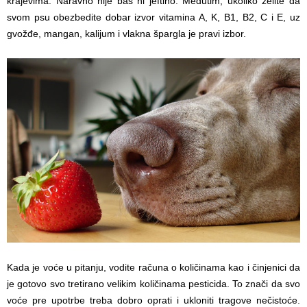
krajevima. Naravno nije baš ni jeftino. Međutim, ukoliko želite da
svom psu obezbedite dobar izvor vitamina A, K, B1, B2, C i E, uz
gvožđe, mangan, kalijum i vlakna špargla je pravi izbor.
Kada je voće u pitanju, vodite računa o količinama kao i činjenici da
je gotovo svo tretirano velikim količinama pesticida. To znači da svo
voće pre upotrbe treba dobro oprati i ukloniti tragove nečistoće.