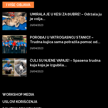
I VIŠE OBJAVA
UMIRALA JE U KESI ZA ĐUBRE! – Održala ju
je volja...
26/04/2023
POROĐAJ U VATROGASNOJ STANICI! –
Trudna kujica sama potražila pomoć od...
26/04/2023
ČULI SU NJENE VAPAJE! – Spasena trudna
kuja koja je izgubila...
26/04/2023
WORKSHOP MEDIA
USLOVI KORIŠĆENJA