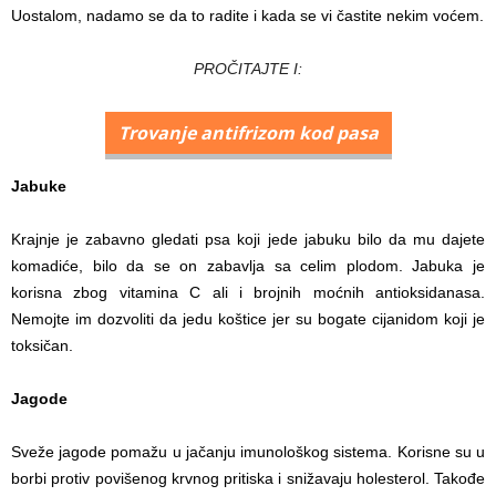
Uostalom, nadamo se da to radite i kada se vi častite nekim voćem.
PROČITAJTE I:
Trovanje antifrizom kod pasa
Jabuke
Krajnje je zabavno gledati psa koji jede jabuku bilo da mu dajete
komadiće, bilo da se on zabavlja sa celim plodom. Jabuka je
korisna zbog vitamina C ali i brojnih moćnih antioksidanasa.
Nemojte im dozvoliti da jedu koštice jer su bogate cijanidom koji je
toksičan.
Jagode
Sveže jagode pomažu u jačanju imunološkog sistema. Korisne su u
borbi protiv povišenog krvnog pritiska i snižavaju holesterol. Takođe