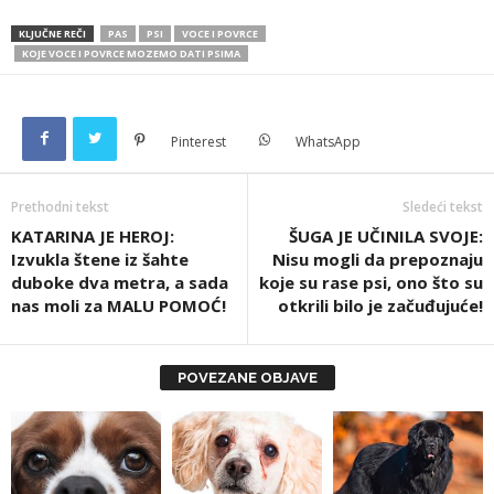
KLJUČNE REČI
PAS
PSI
VOCE I POVRCE
KOJE VOCE I POVRCE MOZEMO DATI PSIMA
Pinterest
WhatsApp
Prethodni tekst
Sledeći tekst
KATARINA JE HEROJ:
ŠUGA JE UČINILA SVOJE:
Izvukla štene iz šahte
Nisu mogli da prepoznaju
duboke dva metra, a sada
koje su rase psi, ono što su
nas moli za MALU POMOĆ!
otkrili bilo je začuđujuće!
POVEZANE OBJAVE