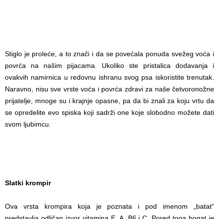
Stiglo je proleće, a to znači i da se povećala ponuda svežeg voća i
povrća na našim pijacama. Ukoliko ste pristalica dodavanja i
ovakvih namirnica u redovnu ishranu svog psa iskoristite trenutak.
Naravno, nisu sve vrste voća i povrća zdravi za naše četvoronožne
prijatelje, mnoge su i krajnje opasne, pa da bi znali za koju vrtu da
se opredelite evo spiska koji sadrži one koje slobodno možete dati
svom ljubimcu.
Slatki krompir
Ova vrsta krompira koja je poznata i pod imenom „batat“
predstavlja odličan izvor vitamina E, A, B6 i C. Pored toga bogat je