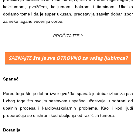
kalcijumom, gvožđem, kalijumom, bakrom i tiaminom. Ukoliko
dodamo tome i da je super ukusan, predstavlja sasvim dobar izbor
za neku laganu večernju čorbu.
PROČITAJTE I:
SAZNAJTE šta je sve OTROVNO za vašeg ljubimca?
Spanać
Pored toga što je dobar izvor gvožđa, spanać je dobar izbor za psa
i zbog toga što svojim sastavom uspešno učestvuje u odbrani od
upalnih procesa i kardiovaskularnih problema. Kao i kod ljudi
preporučuje se u ishrani kod oboljenja od različitih tumora.
Boranija