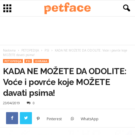
Naslovna
PETOPEDIJA
PSI
KADA NE MOŽETE DA ODOLITE: Voće i povrće koje
MOŽETE davati psima!
PETOPEDIJA
PSI
ISHRANA
KADA NE MOŽETE DA ODOLITE:
Voće i povrće koje MOŽETE
davati psima!
23/04/2019
0
Pinterest
WhatsApp