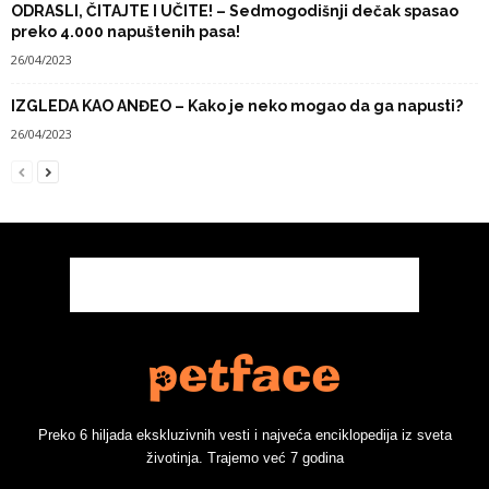
ODRASLI, ČITAJTE I UČITE! – Sedmogodišnji dečak spasao
preko 4.000 napuštenih pasa!
26/04/2023
IZGLEDA KAO ANĐEO – Kako je neko mogao da ga napusti?
26/04/2023
Preko 6 hiljada ekskluzivnih vesti i najveća enciklopedija iz sveta
životinja. Trajemo već 7 godina