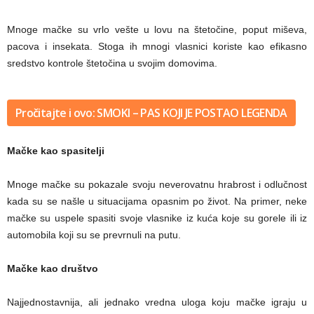
Mnoge mačke su vrlo vešte u lovu na štetočine, poput miševa,
pacova i insekata. Stoga ih mnogi vlasnici koriste kao efikasno
sredstvo kontrole štetočina u svojim domovima.
Pročitajte i ovo: SMOKI – PAS KOJI JE POSTAO LEGENDA
Mačke kao spasitelji
Mnoge mačke su pokazale svoju neverovatnu hrabrost i odlučnost
kada su se našle u situacijama opasnim po život. Na primer, neke
mačke su uspele spasiti svoje vlasnike iz kuća koje su gorele ili iz
automobila koji su se prevrnuli na putu.
Mačke kao društvo
Najjednostavnija, ali jednako vredna uloga koju mačke igraju u