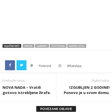
KLJUČNE REČI
MACKE
LJUBIMCI
ŠTETOČINE
MAČKE LOVCI
Pinterest
WhatsApp
Prethodni tekst
Sledeći tekst
NOVA NADA – Vratili
IZGUBLJEN 2 GODINE!
gotovo istrebljene žirafe.
Ponovo je u svom domu.
POVEZANE OBJAVE