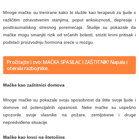
Mnoge mačke su trenirane kako bi služile kao terapeuti za ljude s
različitim zdravstvenim stanjima, poput anksioznosti, depresije i
posttraumatskog stresnog poremećaja. Studije su pokazale da
mačke mogu smanjiti rizik od srčanih bolesti, sniziti krvni pritisak i
podstaći proizvodnju hormona sreće u mozgu.
Pročitajte i ovo: MAČKA SPASILAC I ZAŠTITNIK! Napala i
oterala razbojnike.
Mačke kao zaštitnici domova
Mnoge mačke su pokazale svoju sposobnost da štite svoje ljude i
domove od potencijalnih opasnosti. Neke mačke su uspešno
upozorile svoje vlasnike na požare, zemljotrese i druge
nepredviđene situacije.
Mačke kao lovci na štetočine