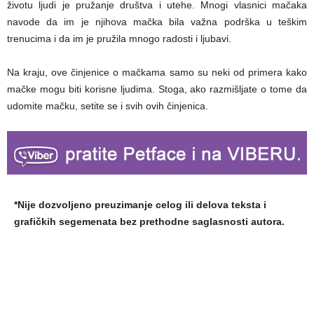
životu ljudi je pružanje društva i utehe. Mnogi vlasnici mačaka
navode da im je njihova mačka bila važna podrška u teškim
trenucima i da im je pružila mnogo radosti i ljubavi.
Na kraju, ove činjenice o mačkama samo su neki od primera kako
mačke mogu biti korisne ljudima. Stoga, ako razmišljate o tome da
udomite mačku, setite se i svih ovih činjenica.
*Nije dozvoljeno preuzimanje celog ili delova teksta i
grafičkih segemenata bez prethodne saglasnosti autora.