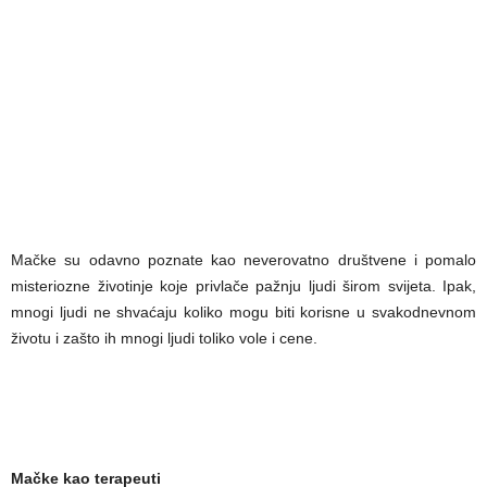
Mačke su odavno poznate kao neverovatno društvene i pomalo
misteriozne životinje koje privlače pažnju ljudi širom svijeta. Ipak,
mnogi ljudi ne shvaćaju koliko mogu biti korisne u svakodnevnom
životu i zašto ih mnogi ljudi toliko vole i cene.
Mačke kao terapeuti