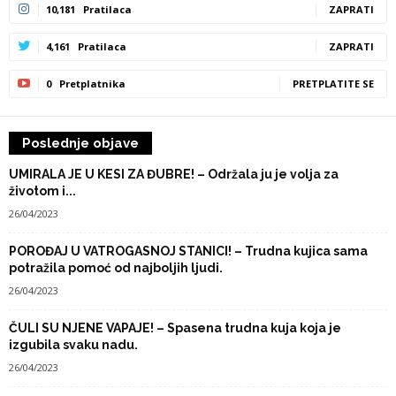
10,181
Pratilaca
ZAPRATI
4,161
Pratilaca
ZAPRATI
0
Pretplatnika
PRETPLATITE SE
Poslednje objave
UMIRALA JE U KESI ZA ĐUBRE! – Održala ju je volja za
životom i...
26/04/2023
POROĐAJ U VATROGASNOJ STANICI! – Trudna kujica sama
potražila pomoć od najboljih ljudi.
26/04/2023
ČULI SU NJENE VAPAJE! – Spasena trudna kuja koja je
izgubila svaku nadu.
26/04/2023