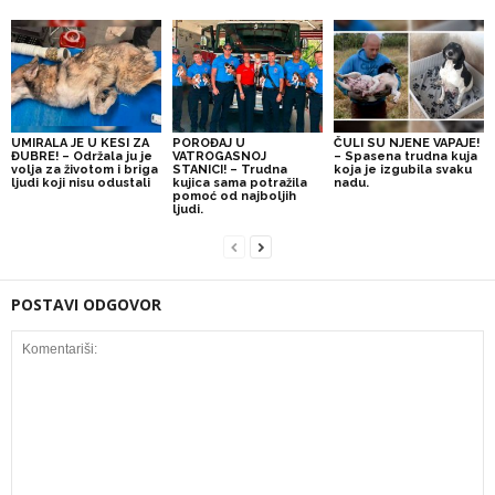
UMIRALA JE U KESI ZA
POROĐAJ U
ČULI SU NJENE VAPAJE!
ĐUBRE! – Održala ju je
VATROGASNOJ
– Spasena trudna kuja
volja za životom i briga
STANICI! – Trudna
koja je izgubila svaku
ljudi koji nisu odustali
kujica sama potražila
nadu.
pomoć od najboljih
ljudi.
POSTAVI ODGOVOR