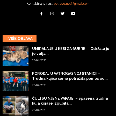
Kontaktirajte nas:
petface.net@gmail.com
I VIŠE OBJAVA
UMIRALA JE U KESI ZA ĐUBRE! – Održala ju
je volja...
26/04/2023
POROĐAJ U VATROGASNOJ STANICI! –
Trudna kujica sama potražila pomoć od...
26/04/2023
ČULI SU NJENE VAPAJE! – Spasena trudna
kuja koja je izgubila...
26/04/2023