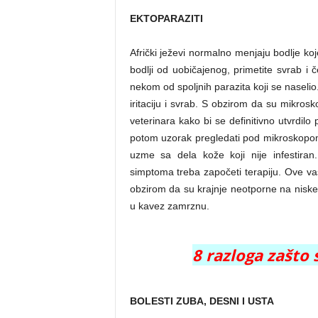
EKTOPARAZITI
e
Afrički ježevi normalno menjaju bodlje koj
bodlji od uobičajenog, primetite svrab i 
.
nekom od spoljnih parazita koji se naselio.
iritaciju i svrab. S obzirom da su mikro
veterinara kako bi se definitivno utvrdilo 
n
potom uzorak pregledati pod mikroskopom
uzme sa dela kože koji nije infestira
simptoma treba započeti terapiju. Ove 
e
obzirom da su krajnje neotporne na nisk
u kavez zamrznu.
t
8 razloga zašto 
BOLESTI ZUBA, DESNI I USTA