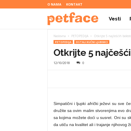
O NAMA
KONTAKT
Vesti
P
Naslovna
PETOPEDIJA
Otkrijte 5 najčešćih bolesti
e
PETOPEDIJA
OSTALI KUĆNI LJUBIMCI
Otkrijte 5 najčešći
t
12/10/2018
0
f
a
Simpatični i ljupki afrički ježevi su sve č
družite sa ovim malim stvorenjima evo d
sa kojima možete doći u susret. Oni su sk
c
da utiču na kvalitet ali i trajanje njihovog ž