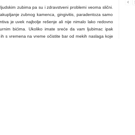
ni ljudskim zubima pa su i zdravstveni problemi veoma slični.
nakupljanje zubnog kamenca, gingivitis, paradentoza samo
tiva je uvek najbolje rešenje ali nije nimalo lako redovno
turnim bićima. Ukoliko imate sreće da vam ljubimac ipak
 ih s vremena na vreme očistite bar od mekih naslaga koje
redstva za čišćenje zuba i usne duplje koja se rastvaraju u
eophodne i hirurške stomatološko intervencije vađenja
.
 zbog kontrole populacije. Afrički ježevi su skloni gnojnim
im tumorima gotovo u istom odnosu kao psi i mačke. Ni
su tumori testisa, benigna hiperplazija prostate pa i rak
poručuju između 6. i 8. meseca života.