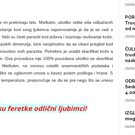
26/04
POR
e im prekrivaju telo. Međutim, ukoliko vidite više odbačenih
Trud
od n
češanje kod svog ljubimca najverovatnije je da je se radi o
26/04
 Vaši su česti paraziti kod ježeva i izazivaju isušivanje kože,
skopskih dimenzija, biće neophodno da se obavi pregled kod
ČULI
prisustvo ovih parazita. Potrebno je uraditi skarifikat kože a
trud
. Ova procedura nije 100% pouzdana ukoliko se skarifikat
nad
n. Međutim, na osnovu ostalih anamnestičkih podataka i
26/04
vaške se uglavnom unose u kavez putem podloga i hrane. S
e temperature, preporučuje se da se pre nego što se unesu
ODRA
Sed
4.00
26/04
su feretke odlični ljubimci!
IZG
mog
26/04