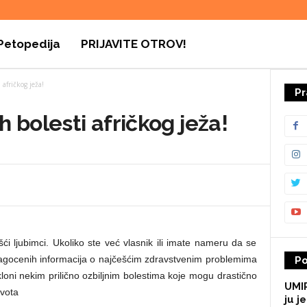
Petopedija
PRIJAVITE OTROV!
 afričkog ježa!
Pr
h bolesti afričkog ježa!
ešći ljubimci. Ukoliko ste već vlasnik ili imate nameru da se
ragocenih informacija o najčešćim zdravstvenim problemima
Po
loni nekim prilično ozbiljnim bolestima koje mogu drastično
UMIR
ivota
ju je