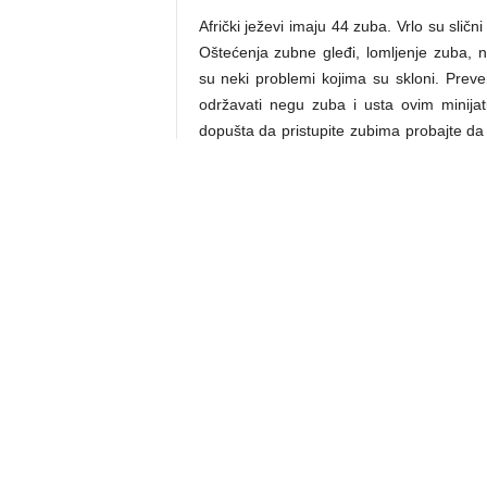
Afrički ježevi imaju 44 zuba. Vrlo su slič
Oštećenja zubne gleđi, lomljenje zuba, 
su neki problemi kojima su skloni. Preven
održavati negu zuba i usta ovim minija
dopušta da pristupite zubima probajte da
će se vremenom kalcifikovati. Postoje i s
vodi pa pokušajte i to. Ponekad su n
„pokvarenih“ zuba ali ti je već druga tema
REPRODUKTIVNE BOLESTI
Sterilizacija ženki nije preporučena samo
upalama materice (piometra) i mamarn
mužjaci nisu pošteđeni problema kao što 
prostate. Sterilizacija i kastracija se pre
BOLESTI URINARNOG TRAKTA