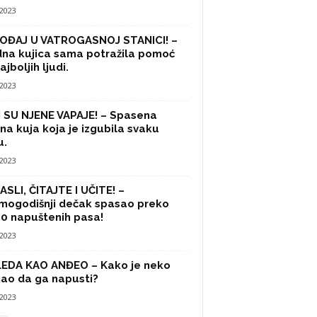
/2023
OĐAJ U VATROGASNOJ STANICI! –
na kujica sama potražila pomoć
ajboljih ljudi.
/2023
 SU NJENE VAPAJE! – Spasena
na kuja koja je izgubila svaku
u.
/2023
SLI, ČITAJTE I UČITE! –
mogodišnji dečak spasao preko
0 napuštenih pasa!
/2023
LEDA KAO ANĐEO – Kako je neko
ao da ga napusti?
/2023