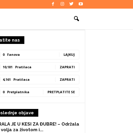
atite nas
0
Fanova
LAJKUJ
10,181
Pratilaca
ZAPRATI
4,161
Pratilaca
ZAPRATI
0
Pretplatnika
PRETPLATITE SE
slednje objave
ALA JE U KESI ZA ĐUBRE! – Održala
 volja za životom i...