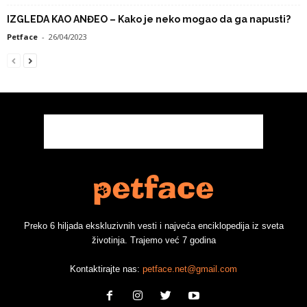
IZGLEDA KAO ANĐEO – Kako je neko mogao da ga napusti?
Petface
-
26/04/2023
Preko 6 hiljada ekskluzivnih vesti i najveća enciklopedija iz sveta
životinja. Trajemo već 7 godina
Kontaktirajte nas:
petface.net@gmail.com