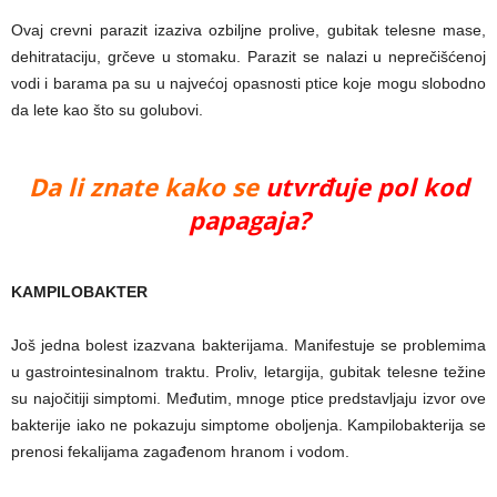
Ovaj crevni parazit izaziva ozbiljne prolive, gubitak telesne mase,
dehitrataciju, grčeve u stomaku. Parazit se nalazi u neprečišćenoj
vodi i barama pa su u najvećoj opasnosti ptice koje mogu slobodno
da lete kao što su golubovi.
Da li znate kako se
utvrđuje pol kod
papagaja?
KAMPILOBAKTER
Još jedna bolest izazvana bakterijama. Manifestuje se problemima
u gastrointesinalnom traktu. Proliv, letargija, gubitak telesne težine
su najočitiji simptomi. Međutim, mnoge ptice predstavljaju izvor ove
bakterije iako ne pokazuju simptome oboljenja. Kampilobakterija se
prenosi fekalijama zagađenom hranom i vodom.