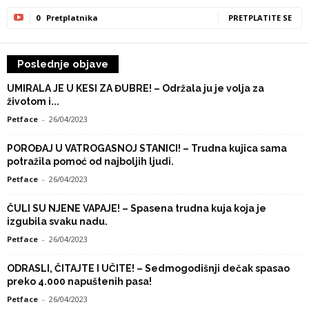
0
Pretplatnika
PRETPLATITE SE
Poslednje objave
UMIRALA JE U KESI ZA ĐUBRE! – Održala ju je volja za
životom i...
Petface
-
26/04/2023
POROĐAJ U VATROGASNOJ STANICI! – Trudna kujica sama
potražila pomoć od najboljih ljudi.
Petface
-
26/04/2023
ČULI SU NJENE VAPAJE! – Spasena trudna kuja koja je
izgubila svaku nadu.
Petface
-
26/04/2023
ODRASLI, ČITAJTE I UČITE! – Sedmogodišnji dečak spasao
preko 4.000 napuštenih pasa!
Petface
-
26/04/2023