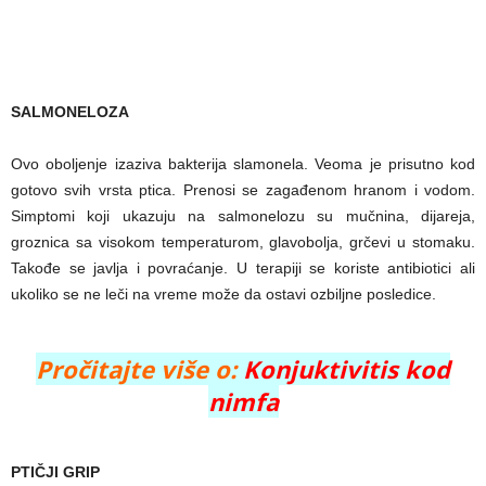
SALMONELOZA
Ovo oboljenje izaziva bakterija slamonela. Veoma je prisutno kod
gotovo svih vrsta ptica. Prenosi se zagađenom hranom i vodom.
Simptomi koji ukazuju na salmonelozu su mučnina, dijareja,
groznica sa visokom temperaturom, glavobolja, grčevi u stomaku.
Takođe se javlja i povraćanje. U terapiji se koriste antibiotici ali
ukoliko se ne leči na vreme može da ostavi ozbiljne posledice.
Pročitajte više o:
Konjuktivitis
kod
nimfa
PTIČJI GRIP