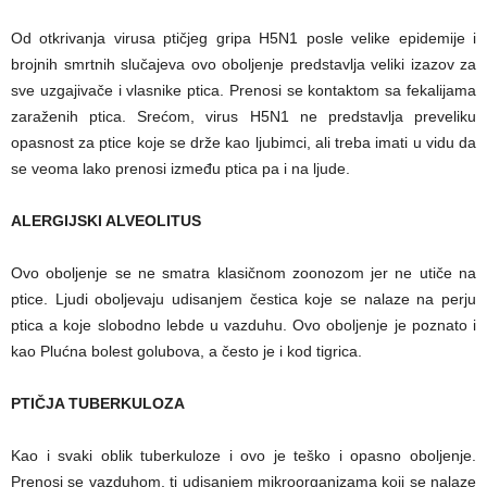
Od otkrivanja virusa ptičjeg gripa H5N1 posle velike epidemije i
brojnih smrtnih slučajeva ovo oboljenje predstavlja veliki izazov za
sve uzgajivače i vlasnike ptica. Prenosi se kontaktom sa fekalijama
zaraženih ptica. Srećom, virus H5N1 ne predstavlja preveliku
opasnost za ptice koje se drže kao ljubimci, ali treba imati u vidu da
se veoma lako prenosi između ptica pa i na ljude.
ALERGIJSKI ALVEOLITUS
Ovo oboljenje se ne smatra klasičnom zoonozom jer ne utiče na
ptice. Ljudi oboljevaju udisanjem čestica koje se nalaze na perju
ptica a koje slobodno lebde u vazduhu. Ovo oboljenje je poznato i
kao Plućna bolest golubova, a često je i kod tigrica.
PTIČJA TUBERKULOZA
Kao i svaki oblik tuberkuloze i ovo je teško i opasno oboljenje.
Prenosi se vazduhom, tj udisanjem mikroorganizama koji se nalaze