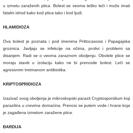
u izmetu zaraženih ptica. Bolest se veoma teško leči i može imati
fatalni ishod kako kod ptica tako i kod ljudi.
HLAMIDIOZA
Ova bolest je poznata i pod imenima Prittocasosis i Papagajska
groznica. Javljaju se infekcije na očima, prolivi i problemi sa
disanjem. Radi se o veoma zaraznom oboljenju. Obolele ptice se
moraju staviti u izolaciju kako ne bi prenosile bolest. Leči se
agresivnim tretmanom antibiotika.
KRIPTOSPRIDIOZA
Izazivač ovog oboljenja je mikroskopski parazit Cryptosporidium koji
parazitira u crevima domaćina. Prenosi se putem vode i hrane koja
je zagađena izmetom zaražene ptice.
ĐARDIJA