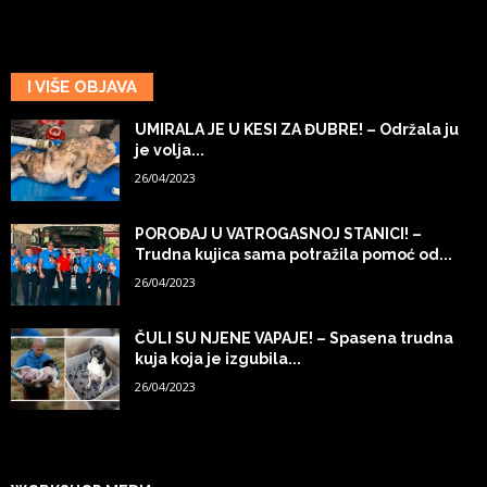
I VIŠE OBJAVA
UMIRALA JE U KESI ZA ĐUBRE! – Održala ju
je volja...
26/04/2023
POROĐAJ U VATROGASNOJ STANICI! –
Trudna kujica sama potražila pomoć od...
26/04/2023
ČULI SU NJENE VAPAJE! – Spasena trudna
kuja koja je izgubila...
26/04/2023