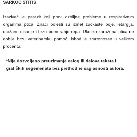
SARKOCISTITIS
Izazivač je parazit koji pravi ozbiljne probleme u respirativnim
organima ptica. Znaci bolesti su izmet žućkaste boje, letargija,
otežano disanje i brzo pomeranje repa. Ukoliko zaražena ptica ne
dobije brzu veterinarsku pomoć, ishod je smrtonosan u velikom
procentu.
*Nije dozvoljeno preuzimanje celog ili delova teksta i
grafičkih segemenata bez prethodne saglasnosti autora.