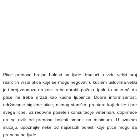
Ptice prenose brojne bolesti na ljude. Imajući u vidu veliki broj
različitih vrsta ptica koje se mogu negovati u kućnim uslovima veliki
je i broj zoonoza na koje treba obratiti pažnju. Ipak, to ne znači da
ptice ne treba držati kao kućne ljubimce. Dobra informisanost,
održavanje higijene ptice, njenog staništa, prostora koji delite i pre
svega lične, uz redovne posete i konsultacije veterinaru doprineće
da se rizik od prenosa bolesti smanji na minimum. U svakom
slučaju, upoznajte neke od najčešćih bolesti koje ptice mogu da
prenesu na ljude.