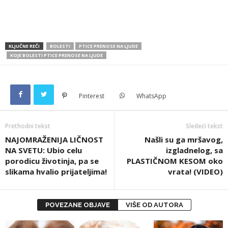
KLJUČNE REČI
BOLESTI
PTICE PRENOSE NA LJUDE
KOJE BOLESTI PTICE PRENOSE NA LJUDE
Pinterest
WhatsApp
Prethodni tekst
Sledeći tekst
NAJOMRAŽENIJA LIČNOST
Našli su ga mršavog,
NA SVETU: Ubio celu
izgladnelog, sa
porodicu životinja, pa se
PLASTIČNOM KESOM oko
slikama hvalio prijateljima!
vrata! (VIDEO)
POVEZANE OBJAVE
VIŠE OD AUTORA